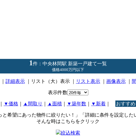
1
件：中央林間駅 新築一戸建て一覧
価格4000万円以下
｜
詳細表示
｜リスト（大）表示 ｜
リスト表示
｜
画像表示
｜
表示件数
｜
▼価格
｜
▲間取り
｜
▲面積
｜
▼築年数
｜
▼新着
｜
おすすめ
っと希望にあった物件に絞りたい！」「詳細に条件を設定した
そんな時はこちらをクリック
絞込検索