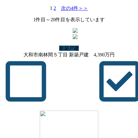
1
2
次の4件＞＞
1
件目～
20
件目を表示しています
新築戸建
大和市南林間５丁目 新築戸建
4,390
万円