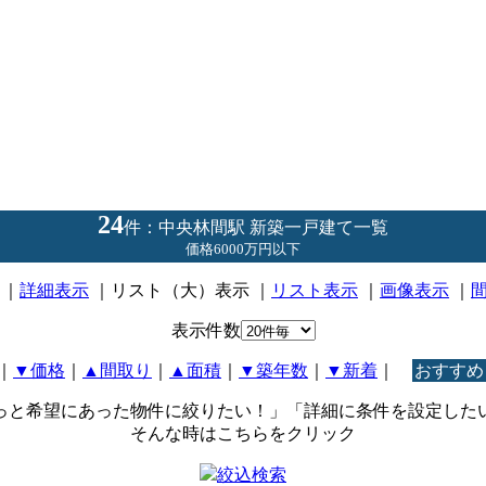
24
件：中央林間駅 新築一戸建て一覧
価格6000万円以下
｜
詳細表示
｜リスト（大）表示 ｜
リスト表示
｜
画像表示
｜
表示件数
｜
▼価格
｜
▲間取り
｜
▲面積
｜
▼築年数
｜
▼新着
｜
おすすめ
っと希望にあった物件に絞りたい！」「詳細に条件を設定した
そんな時はこちらをクリック
絞込検索