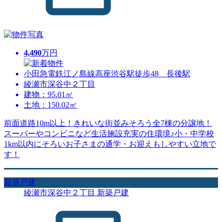
4,490
万円
小田急電鉄江ノ島線高座渋谷駅徒歩48 長後駅
綾瀬市深谷中２丁目
建物：95.01㎡
土地：150.02㎡
前面道路10m以上！きれいな街並みそろう全7棟の分譲地！
スーパーやコンビニなど生活施設充実の住環境♪小・中学校
1km以内にそろいお子さまの通学・お迎えもしやすい立地で
す！
新築戸建
綾瀬市深谷中２丁目 新築戸建