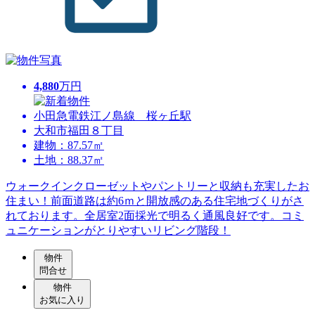
4,880
万円
小田急電鉄江ノ島線 桜ヶ丘駅
大和市福田８丁目
建物：87.57㎡
土地：88.37㎡
ウォークインクローゼットやパントリーと収納も充実したお
住まい！前面道路は約6ｍと開放感のある住宅地づくりがさ
れております。全居室2面採光で明るく通風良好です。コミ
ュニケーションがとりやすいリビング階段！
物件
問合せ
物件
お気に入り