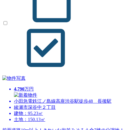
4,790
万円
小田急電鉄江ノ島線高座渋谷駅徒歩48 長後駅
綾瀬市深谷中２丁目
建物：95.23㎡
土地：150.13㎡