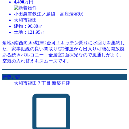
4,490
万円
小田急電鉄江ノ島線 高座渋谷駅
大和市福田
建物：96.88㎡
土地：121.95㎡
角地×南西向き×駐車2台可！キッチン周りに水回りを集約し
た、家事動線の良い間取り◎2部屋から出入り可能な開放感
ある続きバルコニー！全居室2面採光なので風通しがよく、
空気の入れ替えもスムーズです。
新築戸建
大和市福田７丁目 新築戸建