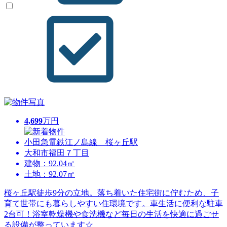
4,699
万円
小田急電鉄江ノ島線 桜ヶ丘駅
大和市福田７丁目
建物：92.04㎡
土地：92.07㎡
桜ヶ丘駅徒歩9分の立地。落ち着いた住宅街に佇むため、子
育て世帯にも暮らしやすい住環境です。車生活に便利な駐車
2台可！浴室乾燥機や食洗機など毎日の生活を快適に過ごせ
る設備が整っています☆