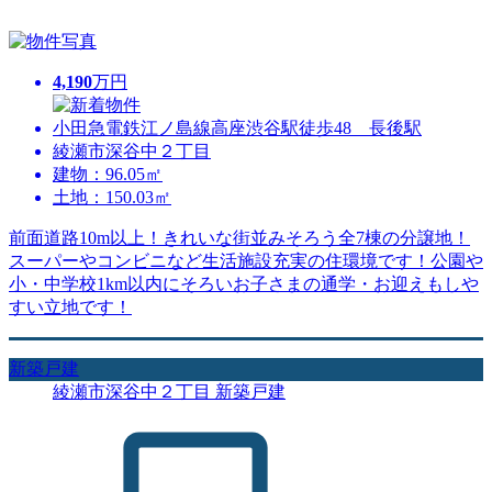
4,190
万円
小田急電鉄江ノ島線高座渋谷駅徒歩48 長後駅
綾瀬市深谷中２丁目
建物：96.05㎡
土地：150.03㎡
前面道路10m以上！きれいな街並みそろう全7棟の分譲地！
スーパーやコンビニなど生活施設充実の住環境です！公園や
小・中学校1km以内にそろいお子さまの通学・お迎えもしや
すい立地です！
新築戸建
綾瀬市深谷中２丁目 新築戸建