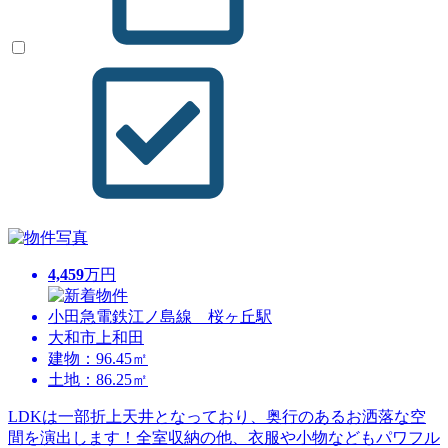
4,459
万円
小田急電鉄江ノ島線 桜ヶ丘駅
大和市上和田
建物：96.45㎡
土地：86.25㎡
LDKは一部折上天井となっており、奥行のあるお洒落な空
間を演出します！全室収納の他、衣服や小物などもパワフル