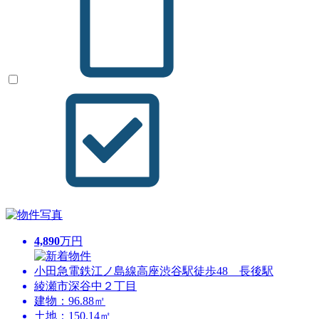
4,890
万円
小田急電鉄江ノ島線高座渋谷駅徒歩48 長後駅
綾瀬市深谷中２丁目
建物：96.88㎡
土地：150.14㎡