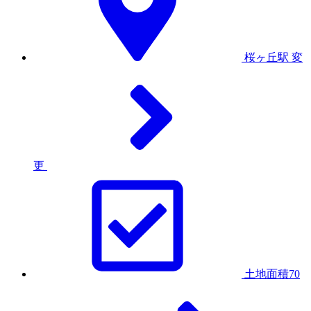
桜ヶ丘駅
変
更
土地面積70