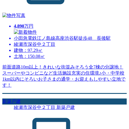
4,890
万円
小田急電鉄江ノ島線高座渋谷駅徒歩48 長後駅
綾瀬市深谷中２丁目
建物：97.29㎡
土地：150.08㎡
前面道路10m以上！きれいな街並みそろう全7棟の分譲地！
スーパーやコンビニなど生活施設充実の住環境♪小・中学校
1km以内にそろいお子さまの通学・お迎えもしやすい立地で
す！
新築戸建
綾瀬市深谷中２丁目 新築戸建