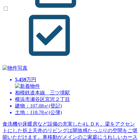
5,459
万円
相模鉄道本線 三ツ境駅
横浜市瀬谷区宮沢２丁目
建物：107.08㎡(登記)
土地：118.78㎡(公簿)
食洗機や床暖房など設備の充実した4ＬＤＫ。梁をアクセン
トにした折上天井のリビングは開放感たっぷりの空間をご堪
能いただけます。車移動がメインのご家庭にうれしいカース