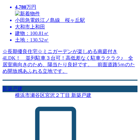
4,780
万円
小田急電鉄江ノ島線 桜ヶ丘駅
大和市上和田
建物：100.81㎡
土地：130.52㎡
☆長期優良住宅☆ミニガーデンが楽しめる南庭付き
4LDK！ 並列駐車３台可！高低差なく駐車ラクラク♪ 全
居室南向きのため、陽当たり良好です。 前面道路5ｍのた
め開放感あふれる立地です。
新築戸建
横浜市瀬谷区宮沢２丁目 新築戸建