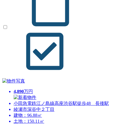
4,890
万円
小田急電鉄江ノ島線高座渋谷駅徒歩48 長後駅
綾瀬市深谷中２丁目
建物：96.88㎡
土地：150.11㎡