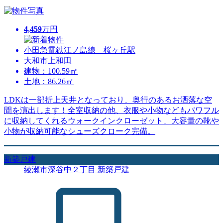
4,459
万円
小田急電鉄江ノ島線 桜ヶ丘駅
大和市上和田
建物：100.59㎡
土地：86.26㎡
LDKは一部折上天井となっており、奥行のあるお洒落な空
間を演出します！全室収納の他、衣服や小物などもパワフル
に収納してくれるウォークインクローゼット、大容量の靴や
小物が収納可能なシューズクローク完備。
新築戸建
綾瀬市深谷中２丁目 新築戸建