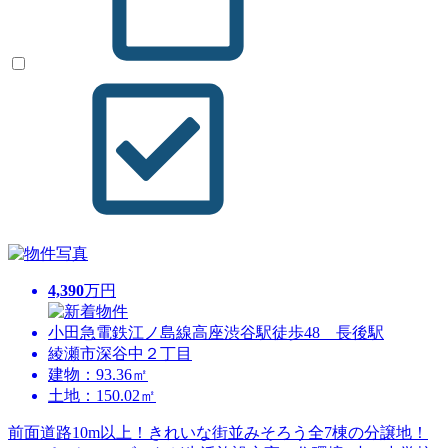
4,390
万円
小田急電鉄江ノ島線高座渋谷駅徒歩48 長後駅
綾瀬市深谷中２丁目
建物：93.36㎡
土地：150.02㎡
前面道路10m以上！きれいな街並みそろう全7棟の分譲地！