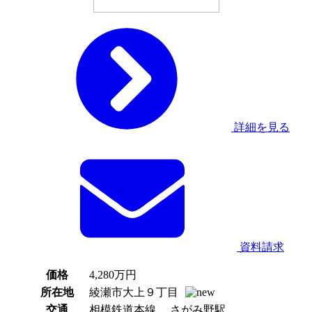
詳細を見る
資料請求
価格
4,280
万円
所在地
綾瀬市大上９丁目
交通
相模鉄道本線 さがみ野駅