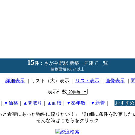
15
件：さがみ野駅 新築一戸建て一覧
建物面積100㎡以上
｜
詳細表示
｜リスト（大）表示 ｜
リスト表示
｜
画像表示
｜
表示件数
｜
▼価格
｜
▲間取り
｜
▲面積
｜
▼築年数
｜
▼新着
｜
おすすめ
っと希望にあった物件に絞りたい！」「詳細に条件を設定した
そんな時はこちらをクリック
絞込検索