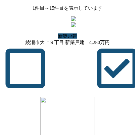
1
件目～
15
件目を表示しています
新築戸建
綾瀬市大上９丁目 新築戸建
4,280
万円