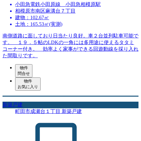
小田急電鉄小田原線 小田急相模原駅
相模原市南区麻溝台７丁目
建物：102.67㎡
土地：165.53㎡(実測)
南側道路に面しており日当たり良好。車２台並列駐車可能で
す。 １９．５帖のLDKの一角には多用途に使えるタタミ
コーナー付き。 効率よく家事ができる回遊動線を採り入れ
た間取りです。
物件
問合せ
物件
お気に入り
新築戸建
町田市成瀬台１丁目 新築戸建