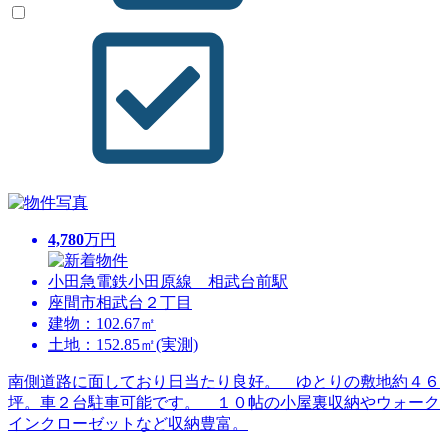
4,780
万円
小田急電鉄小田原線 相武台前駅
座間市相武台２丁目
建物：102.67㎡
土地：152.85㎡(実測)
南側道路に面しており日当たり良好。 ゆとりの敷地約４６
坪。車２台駐車可能です。 １０帖の小屋裏収納やウォーク
インクローゼットなど収納豊富。