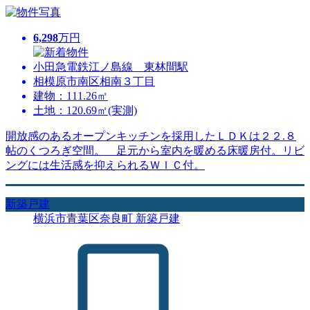
6,298
万円
小田急電鉄江ノ島線 東林間駅
相模原市南区相南３丁目
建物：111.26㎡
土地：120.69㎡(実測)
開放感のあるオープンキッチンを採用したＬＤＫは２２.８
帖のくつろぎ空間。 足元から室内を暖める床暖房付。リビ
ングには生活感を抑えられるＷＩＣ付。
新築戸建
横浜市青葉区奈良町 新築戸建