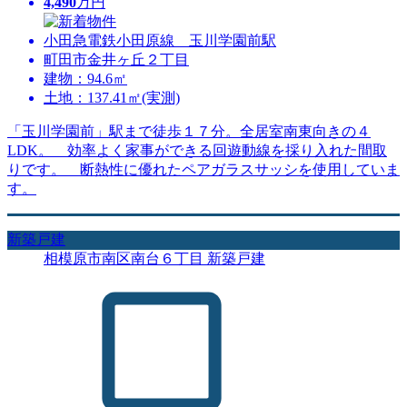
4,490
万円
小田急電鉄小田原線 玉川学園前駅
町田市金井ヶ丘２丁目
建物：94.6㎡
土地：137.41㎡(実測)
「玉川学園前」駅まで徒歩１７分。全居室南東向きの４
LDK。 効率よく家事ができる回遊動線を採り入れた間取
りです。 断熱性に優れたペアガラスサッシを使用していま
す。
新築戸建
相模原市南区南台６丁目 新築戸建