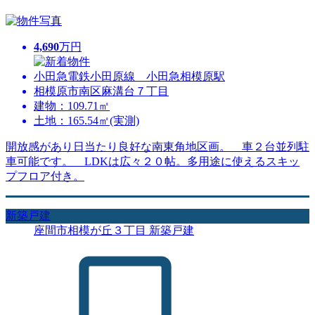
4,690
万円
小田急電鉄小田原線 小田急相模原駅
相模原市南区麻溝台７丁目
建物：109.71㎡
土地：165.54㎡(実測)
開放感があり日当たり良好な南東角地区画。 車２台並列駐
車可能です。 LDKは広々２０帖。多用途に使えるスキッ
プフロア付き。
新築戸建
座間市相模が丘３丁目 新築戸建