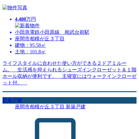
4,480
万円
小田急電鉄小田原線 相武台前駅
座間市相模が丘３丁目
建物：95.58㎡
土地：101.8㎡
ライフスタイルに合わせた使い方ができる２ドア１ルー
ム。 生活感を抑えられるシューズインクローゼット＆１階
ホール収納が便利です。 主寝室にはウォークインクローゼ
ット付。
新築戸建
座間市相模が丘３丁目 新築戸建