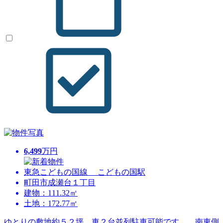
6,499
万円
東急こどもの国線 こどもの国駅
町田市成瀬台１丁目
建物：111.32㎡
土地：172.77㎡
ゆとりの敷地約５２坪。車２台並列駐車可能です。 南東側