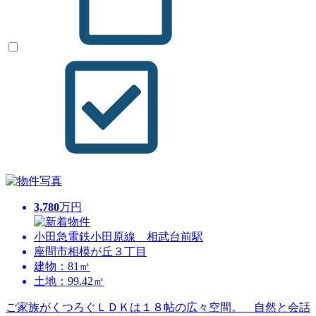
3,780
万円
小田急電鉄小田原線 相武台前駅
座間市相模が丘３丁目
建物：81㎡
土地：99.42㎡
ご家族がくつろぐＬＤＫは１８帖の広々空間。 自然と会話