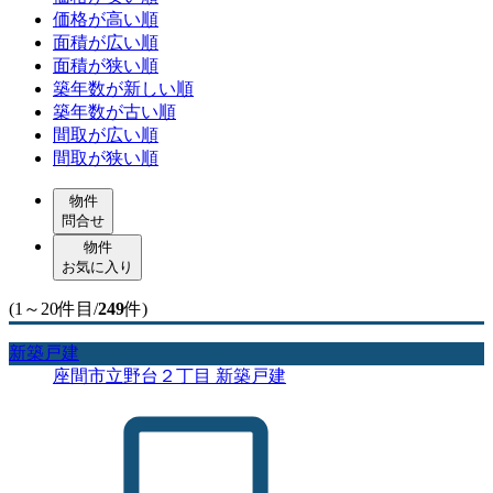
価格が高い順
面積が広い順
面積が狭い順
築年数が新しい順
築年数が古い順
間取が広い順
間取が狭い順
物件
問合せ
物件
お気に入り
(1～20件目/
249
件)
新築戸建
座間市立野台２丁目 新築戸建