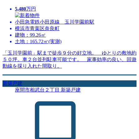
5,480
万円
小田急電鉄小田原線 玉川学園前駅
横浜市青葉区奈良町
建物：99.26㎡
土地：165.72㎡(実測)
「玉川学園前」駅まで徒歩９分の好立地。 ゆとりの敷地約
５０坪。車２台並列駐車可能です。 家事効率の良い、回遊
動線を採り入れた間取り。
新築戸建
座間市相武台２丁目 新築戸建