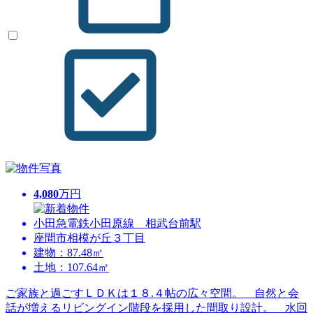
4,080
万円
小田急電鉄小田原線 相武台前駅
座間市相模が丘３丁目
建物：87.48㎡
土地：107.64㎡
ご家族と過ごすＬＤＫは１８.４帖の広々空間。 自然と会
話が増えるリビングイン階段を採用した間取り設計。 水回