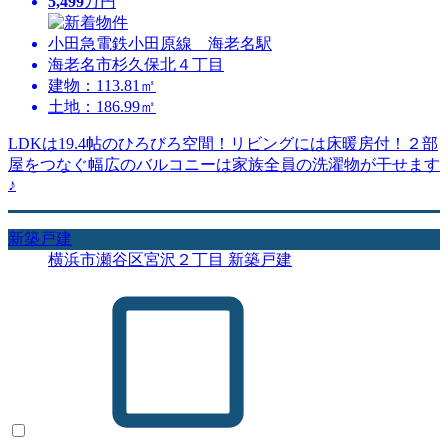
5,499
万円
小田急電鉄小田原線 海老名駅
海老名市杉久保北４丁目
建物：113.81㎡
土地：186.99㎡
LDKは19.4帖のひろびろ空間！リビングには床暖房付！２部
屋をつなぐ幅広のバルコニーは家族全員の洗濯物が干せます
♪
新築戸建
横浜市瀬谷区宮沢２丁目 新築戸建