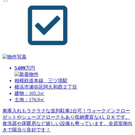
5,699
万円
相模鉄道本線 三ツ境駅
横浜市瀬谷区阿久和西２丁目
建物：105.3㎡
土地：176.9㎡
車庫入れもラクラクな並列駐車2台可！ウォークインクロー
ゼットやシューズクロークもあり収納豊富な4ＬＤＫです。
食洗器や床暖房など嬉しい設備も整っています。全居室南向
きで陽当り良好です！