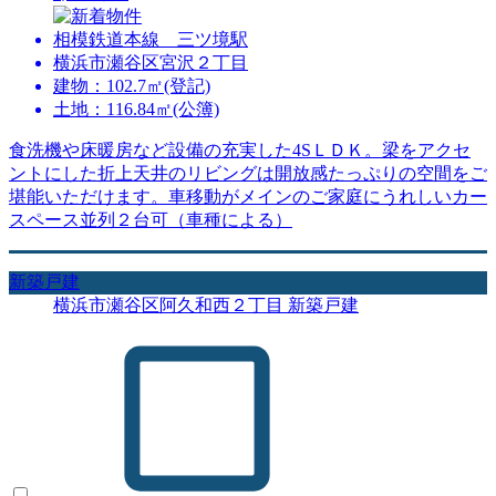
相模鉄道本線 三ツ境駅
横浜市瀬谷区宮沢２丁目
建物：102.7㎡(登記)
土地：116.84㎡(公簿)
食洗機や床暖房など設備の充実した4SＬＤＫ。梁をアクセ
ントにした折上天井のリビングは開放感たっぷりの空間をご
堪能いただけます。車移動がメインのご家庭にうれしいカー
スペース並列２台可（車種による）
新築戸建
横浜市瀬谷区阿久和西２丁目 新築戸建