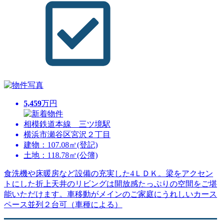
5,459
万円
相模鉄道本線 三ツ境駅
横浜市瀬谷区宮沢２丁目
建物：107.08㎡(登記)
土地：118.78㎡(公簿)
食洗機や床暖房など設備の充実した4ＬＤＫ。梁をアクセン
トにした折上天井のリビングは開放感たっぷりの空間をご堪
能いただけます。車移動がメインのご家庭にうれしいカース
ペース並列２台可（車種による）