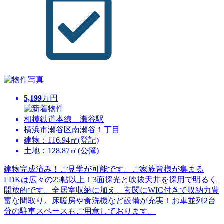
5,199
万円
相模鉄道本線 瀬谷駅
横浜市瀬谷区南瀬谷１丁目
建物：116.94㎡(登記)
土地：128.87㎡(公簿)
建物完成済み！ご見学が可能です。ご家族皆様が集まる
LDKは広々の25帖以上！3面採光と吹抜天井を採用で明るく
開放的です。全居室収納に加え、玄関にWIC付きで収納力豊
富な間取り。床暖房や食洗機など設備が充実！お車並列2台
分の駐車スペースもご用意しております。