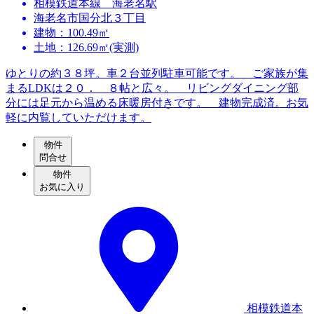
相模鉄道本線 海老名駅
海老名市国分北３丁目
建物：100.49㎡
土地：126.69㎡(実測)
ゆとりの約３８坪。車２台並列駐車可能です。 ご家族が集
まるLDKは２０． ８帖と広々。 リビングダイニング部
分には足元から温める床暖房付きです。 建物完成済。お気
軽に内覧していただけます。
物件
問合せ
物件
お気に入り
相模鉄道本