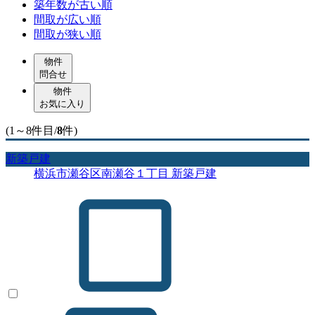
築年数が古い順
間取が広い順
間取が狭い順
物件
問合せ
物件
お気に入り
(1～8件目/
8
件)
新築戸建
横浜市瀬谷区南瀬谷１丁目 新築戸建