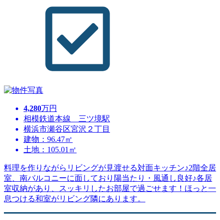
4,280
万円
相模鉄道本線 三ツ境駅
横浜市瀬谷区宮沢２丁目
建物：96.47㎡
土地：105.01㎡
料理を作りながらリビングが見渡せる対面キッチン♪2階全居
室、南バルコニーに面しており陽当たり・風通し良好♪各居
室収納があり、スッキリしたお部屋で過ごせます！ほっと一
息つける和室がリビング隣にあります。