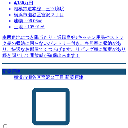
4,180
万円
相模鉄道本線 三ツ境駅
横浜市瀬谷区宮沢２丁目
建物：96.06㎡
土地：105.01㎡
南西角地につき陽当たり・通風良好♪キッチン用品やストッ
ク品の収納に困らないパントリー付き。各居室に収納があ
り、快適なお部屋でくつろげます。リビング横に和室があり
続き間として開放感が確保出来ます！
新築戸建
横浜市瀬谷区宮沢２丁目 新築戸建