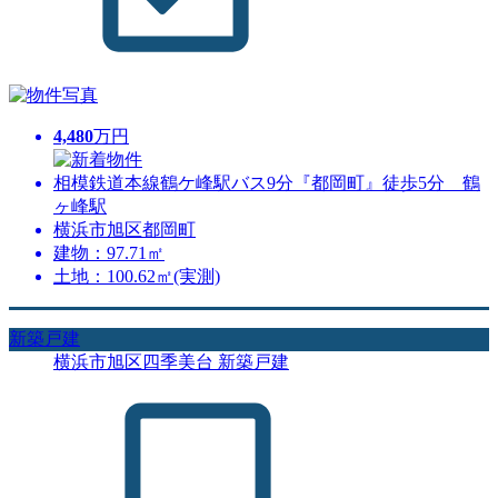
4,480
万円
相模鉄道本線鶴ケ峰駅バス9分『都岡町』徒歩5分 鶴
ヶ峰駅
横浜市旭区都岡町
建物：97.71㎡
土地：100.62㎡(実測)
新築戸建
横浜市旭区四季美台 新築戸建