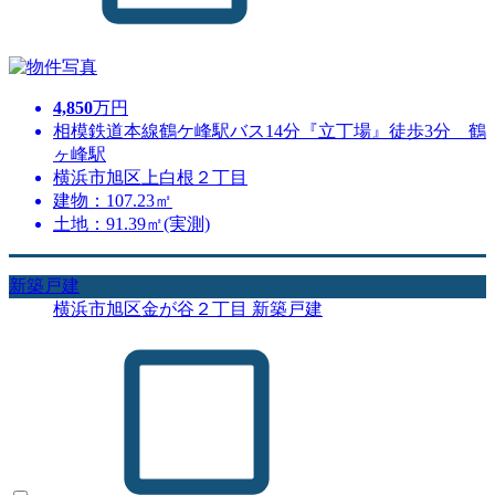
4,850
万円
相模鉄道本線鶴ケ峰駅バス14分『立丁場』徒歩3分 鶴
ヶ峰駅
横浜市旭区上白根２丁目
建物：107.23㎡
土地：91.39㎡(実測)
新築戸建
横浜市旭区金が谷２丁目 新築戸建