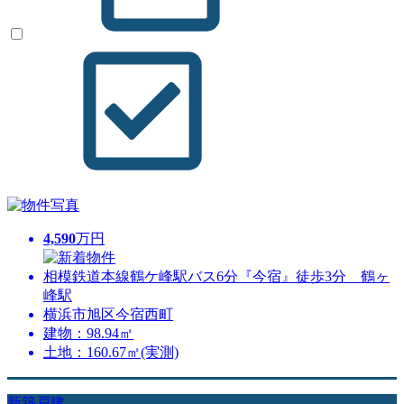
4,590
万円
相模鉄道本線鶴ケ峰駅バス6分『今宿』徒歩3分 鶴ヶ
峰駅
横浜市旭区今宿西町
建物：98.94㎡
土地：160.67㎡(実測)
新築戸建