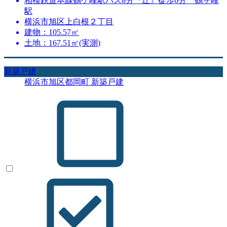
相模鉄道本線鶴ケ峰駅バス8分『辻』徒歩6分 鶴ヶ峰
駅
横浜市旭区上白根２丁目
建物：105.57㎡
土地：167.51㎡(実測)
新築戸建
横浜市旭区都岡町 新築戸建