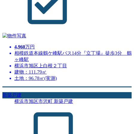
4,960
万円
相模鉄道本線鶴ケ峰駅バス14分『立丁場』徒歩3分 鶴
ヶ峰駅
横浜市旭区上白根２丁目
建物：111.79㎡
土地：96.78㎡(実測)
新築戸建
横浜市旭区市沢町 新築戸建