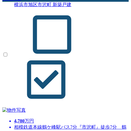
横浜市旭区市沢町 新築戸建
4,780
万円
相模鉄道本線鶴ケ峰駅バス7分『市沢町』徒歩7分 鶴