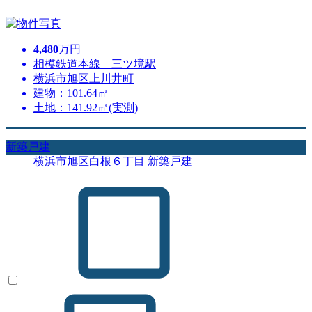
4,480
万円
相模鉄道本線 三ツ境駅
横浜市旭区上川井町
建物：101.64㎡
土地：141.92㎡(実測)
新築戸建
横浜市旭区白根６丁目 新築戸建