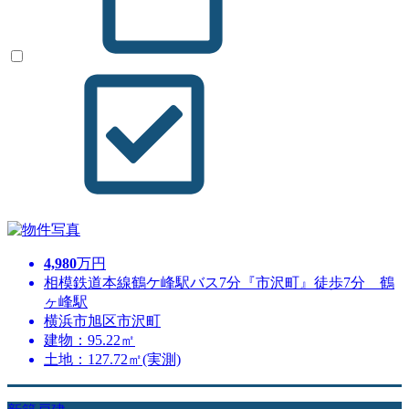
4,980
万円
相模鉄道本線鶴ケ峰駅バス7分『市沢町』徒歩7分 鶴
ヶ峰駅
横浜市旭区市沢町
建物：95.22㎡
土地：127.72㎡(実測)