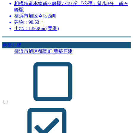
相模鉄道本線鶴ケ峰駅バス6分『今宿』徒歩3分 鶴ヶ
峰駅
横浜市旭区今宿西町
建物：98.53㎡
土地：139.96㎡(実測)
新築戸建
横浜市旭区都岡町 新築戸建