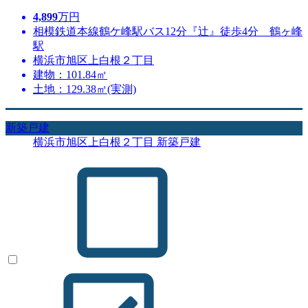
4,899
万円
相模鉄道本線鶴ケ峰駅バス12分『辻』徒歩4分 鶴ヶ峰
駅
横浜市旭区上白根２丁目
建物：101.84㎡
土地：129.38㎡(実測)
新築戸建
横浜市旭区上白根２丁目 新築戸建