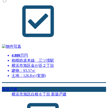
4,880
万円
相模鉄道本線 三ツ境駅
横浜市旭区金が谷２丁目
建物：93.57㎡
土地：126.8㎡(実測)
新築戸建
横浜市旭区白根６丁目 新築戸建