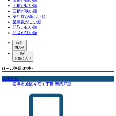
価格が高い順
面積が広い順
面積が狭い順
築年数が新しい順
築年数が古い順
間取が広い順
間取が狭い順
物件
問合せ
物件
お気に入り
(1～20件目/
37
件)
新築戸建
横浜市旭区今宿１丁目 新築戸建