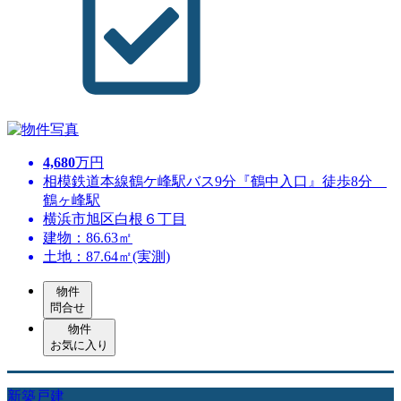
4,680
万円
相模鉄道本線鶴ケ峰駅バス9分『鶴中入口』徒歩8分
鶴ヶ峰駅
横浜市旭区白根６丁目
建物：86.63㎡
土地：87.64㎡(実測)
物件
問合せ
物件
お気に入り
新築戸建