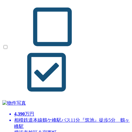
4,390
万円
相模鉄道本線鶴ケ峰駅バス11分『筑池』徒歩5分 鶴ヶ
峰駅