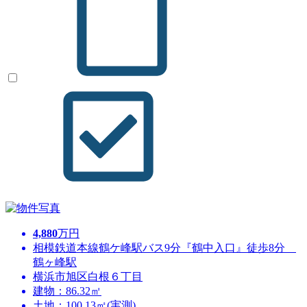
4,880
万円
相模鉄道本線鶴ケ峰駅バス9分『鶴中入口』徒歩8分
鶴ヶ峰駅
横浜市旭区白根６丁目
建物：86.32㎡
土地：100.13㎡(実測)