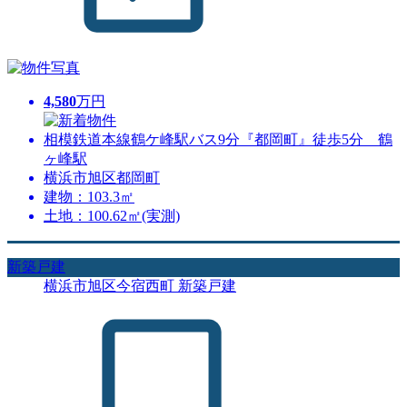
4,580
万円
相模鉄道本線鶴ケ峰駅バス9分『都岡町』徒歩5分 鶴
ヶ峰駅
横浜市旭区都岡町
建物：103.3㎡
土地：100.62㎡(実測)
新築戸建
横浜市旭区今宿西町 新築戸建