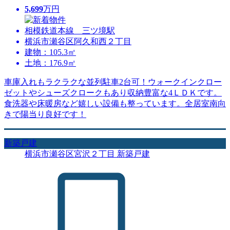
5,699
万円
相模鉄道本線 三ツ境駅
横浜市瀬谷区阿久和西２丁目
建物：105.3㎡
土地：176.9㎡
車庫入れもラクラクな並列駐車2台可！ウォークインクロー
ゼットやシューズクロークもあり収納豊富な4ＬＤＫです。
食洗器や床暖房など嬉しい設備も整っています。全居室南向
きで陽当り良好です！
新築戸建
横浜市瀬谷区宮沢２丁目 新築戸建