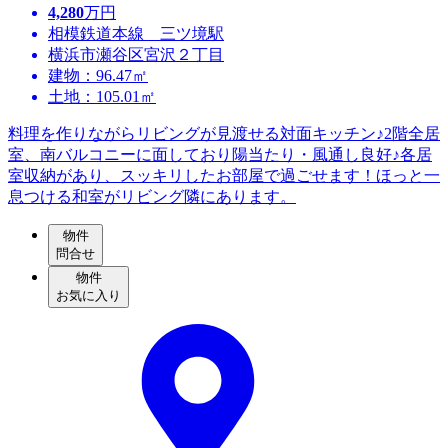
4,280
万円
相模鉄道本線 三ツ境駅
横浜市瀬谷区宮沢２丁目
建物：96.47㎡
土地：105.01㎡
料理を作りながらリビングが見渡せる対面キッチン♪2階全居
室、南バルコニーに面しており陽当たり・風通し良好♪各居
室収納があり、スッキリしたお部屋で過ごせます！ほっと一
息つける和室がリビング隣にあります。
物件
問合せ
物件
お気に入り