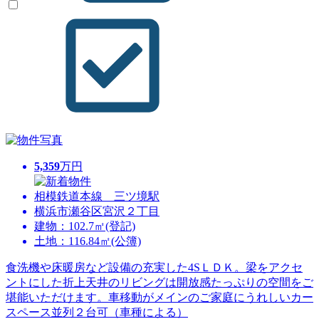
5,359
万円
相模鉄道本線 三ツ境駅
横浜市瀬谷区宮沢２丁目
建物：102.7㎡(登記)
土地：116.84㎡(公簿)
食洗機や床暖房など設備の充実した4SＬＤＫ。梁をアクセ
ントにした折上天井のリビングは開放感たっぷりの空間をご
堪能いただけます。車移動がメインのご家庭にうれしいカー
スペース並列２台可（車種による）