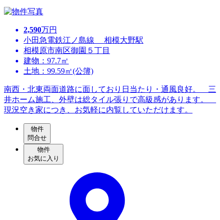
2,590
万円
小田急電鉄江ノ島線 相模大野駅
相模原市南区御園５丁目
建物：97.7㎡
土地：99.59㎡(公簿)
南西・北東両面道路に面しており日当たり・通風良好。 三
井ホーム施工、外壁は総タイル張りで高級感があります。
現況空き家につき、お気軽に内覧していただけます。
物件
問合せ
物件
お気に入り