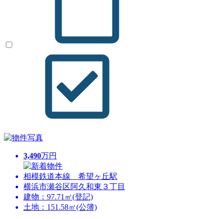
3,490
万円
相模鉄道本線 希望ヶ丘駅
横浜市瀬谷区阿久和東３丁目
建物：97.71㎡(登記)
土地：151.58㎡(公簿)