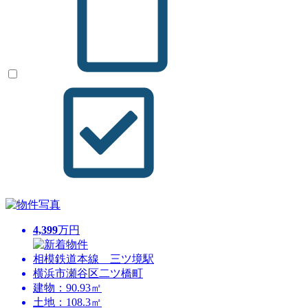
4,399
万円
相模鉄道本線 三ツ境駅
横浜市瀬谷区二ツ橋町
建物：90.93㎡
土地：108.3㎡