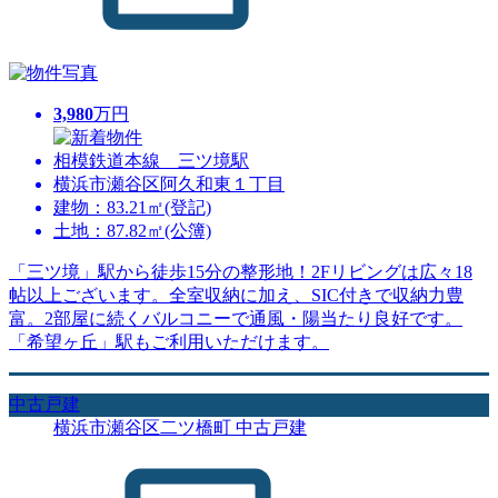
3,980
万円
相模鉄道本線 三ツ境駅
横浜市瀬谷区阿久和東１丁目
建物：83.21㎡(登記)
土地：87.82㎡(公簿)
「三ツ境」駅から徒歩15分の整形地！2Fリビングは広々18
帖以上ございます。全室収納に加え、SIC付きで収納力豊
富。2部屋に続くバルコニーで通風・陽当たり良好です。
「希望ヶ丘」駅もご利用いただけます。
中古戸建
横浜市瀬谷区二ツ橋町 中古戸建