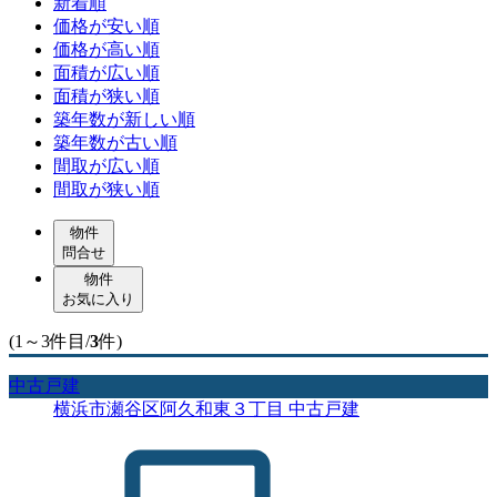
新着順
価格が安い順
価格が高い順
面積が広い順
面積が狭い順
築年数が新しい順
築年数が古い順
間取が広い順
間取が狭い順
物件
問合せ
物件
お気に入り
(1～3件目/
3
件)
中古戸建
横浜市瀬谷区阿久和東３丁目 中古戸建