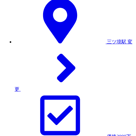
三ツ境駅
変
更