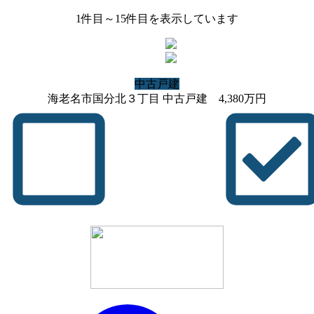
1
件目～
15
件目を表示しています
中古戸建
海老名市国分北３丁目 中古戸建
4,380
万円