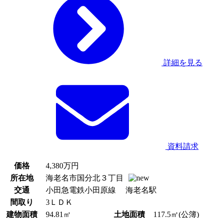
詳細を見る
資料請求
価格
4,380
万円
所在地
海老名市国分北３丁目
交通
小田急電鉄小田原線 海老名駅
間取り
3ＬＤＫ
建物面積
94.81㎡
土地面積
117.5㎡(公簿)