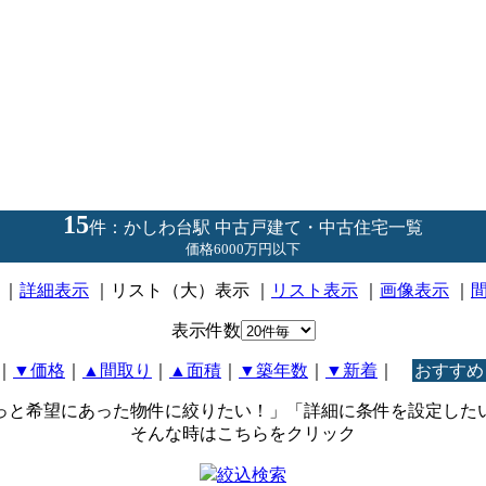
15
件：かしわ台駅 中古戸建て・中古住宅一覧
価格6000万円以下
｜
詳細表示
｜リスト（大）表示 ｜
リスト表示
｜
画像表示
｜
表示件数
｜
▼価格
｜
▲間取り
｜
▲面積
｜
▼築年数
｜
▼新着
｜
おすすめ
っと希望にあった物件に絞りたい！」「詳細に条件を設定した
そんな時はこちらをクリック
絞込検索