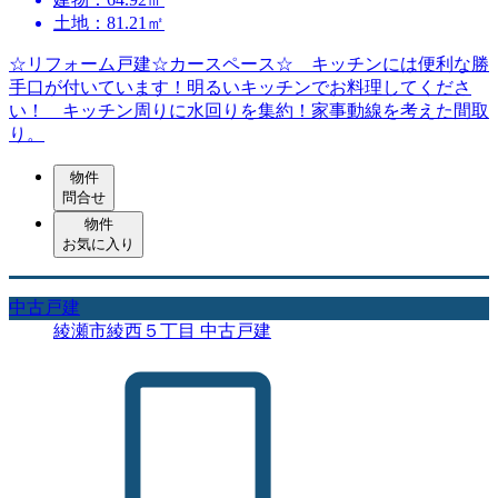
土地：81.21㎡
☆リフォーム戸建☆カースペース☆ キッチンには便利な勝
手口が付いています！明るいキッチンでお料理してくださ
い！ キッチン周りに水回りを集約！家事動線を考えた間取
り。
物件
問合せ
物件
お気に入り
中古戸建
綾瀬市綾西５丁目 中古戸建