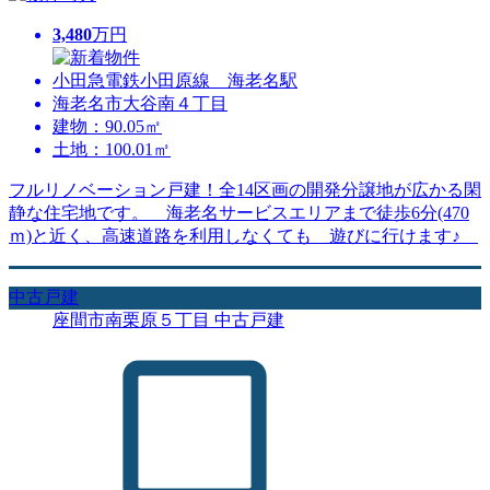
3,480
万円
小田急電鉄小田原線 海老名駅
海老名市大谷南４丁目
建物：90.05㎡
土地：100.01㎡
フルリノベーション戸建！全14区画の開発分譲地が広かる閑
静な住宅地です。 海老名サービスエリアまで徒歩6分(470
ｍ)と近く、高速道路を利用しなくても 遊びに行けます♪
中古戸建
座間市南栗原５丁目 中古戸建