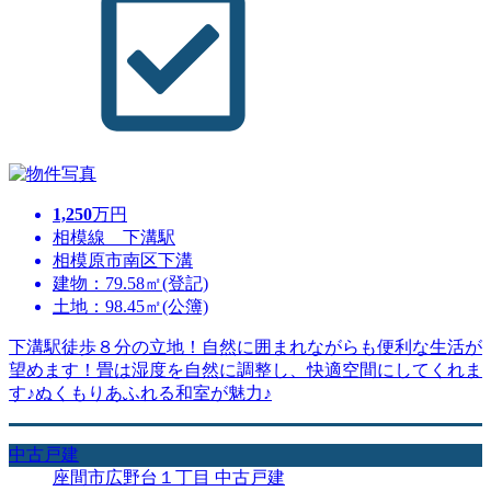
1,250
万円
相模線 下溝駅
相模原市南区下溝
建物：79.58㎡(登記)
土地：98.45㎡(公簿)
下溝駅徒歩８分の立地！自然に囲まれながらも便利な生活が
望めます！畳は湿度を自然に調整し、快適空間にしてくれま
す♪ぬくもりあふれる和室が魅力♪
中古戸建
座間市広野台１丁目 中古戸建