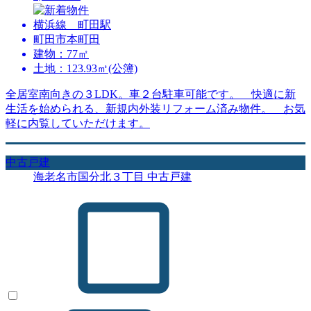
横浜線 町田駅
町田市本町田
建物：77㎡
土地：123.93㎡(公簿)
全居室南向きの３LDK。車２台駐車可能です。 快適に新
生活を始められる、新規内外装リフォーム済み物件。 お気
軽に内覧していただけます。
中古戸建
海老名市国分北３丁目 中古戸建