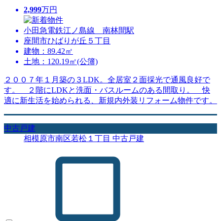
2,999
万円
小田急電鉄江ノ島線 南林間駅
座間市ひばりが丘５丁目
建物：89.42㎡
土地：120.19㎡(公簿)
２００７年１月築の３LDK。全居室２面採光で通風良好で
す。 ２階にLDKと洗面・バスルームのある間取り。 快
適に新生活を始められる、新規内外装リフォーム物件です。
中古戸建
相模原市南区若松１丁目 中古戸建