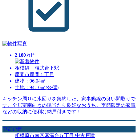
2,180
万円
相模線 相武台下駅
座間市座間１丁目
建物：96.04㎡
土地：94.16㎡(公簿)
キッチン周りに水回りを集約した、家事動線の良い間取りで
す。全居室南向きの陽当たり良好なおうち。季節限定の家電
などの収納に便利な納戸付きです！
中古戸建
相模原市南区麻溝台５丁目 中古戸建