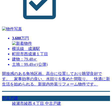
3,680
万円
横浜線 成瀬駅
町田市西成瀬１丁目
建物：79.48㎡
土地：99.49㎡(公簿)
開放感のある角地区画。高台に位置しており眺望良好で
す。 家事効率の良い、水回りを集めた間取り。 快適に新
生活を始められる、新規内外装リフォーム物件です。
中古戸建
綾瀬市綾西４丁目 中古戸建