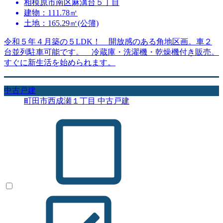
相模原市南区麻溝台５丁目
建物：111.78㎡
土地：165.29㎡(公簿)
令和５年４月築の５LDK！ 開放感のある角地区画。車２
台並列駐車可能です。 冷蔵庫・洗濯機・乾燥機付き販売。
すぐに新生活を始められます。
中古戸建
町田市西成瀬１丁目 中古戸建