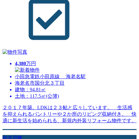
4,380
万円
小田急電鉄小田原線 海老名駅
海老名市国分北３丁目
建物：94.81㎡
土地：117.5㎡(公簿)
２０１７年築。LDKは２３帖と広々しています。 生活感
を抑えられるパントリーや２か所のリビング収納付き。 快
適に新生活を始められる、新規内外装リフォーム物件です。
中古戸建