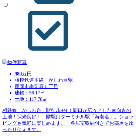
980
万円
相模鉄道本線 かしわ台駅
座間市南栗原５丁目
建物：56.17㎡
土地：117.78㎡
相鉄線「かしわ台」駅徒歩9分！間口が広々とした南向きの
土地！採光良好！ 隣駅はターミナル駅「海老名」。ショッ
ピングも気軽に楽しめます。 各居室収納付きでお部屋をゆ
ったり使えます。