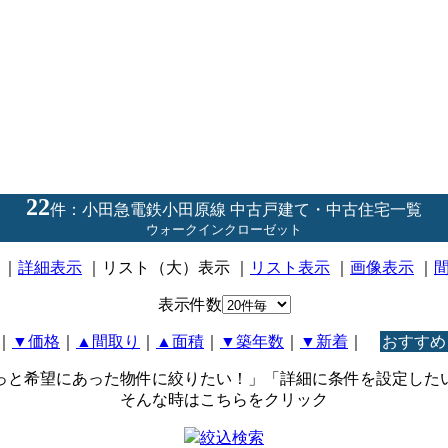
22
件：小田急電鉄小田原線 中古戸建て・中古住宅一覧
ウォークインクローゼット
｜
詳細表示
｜リスト（大）表示 ｜
リスト表示
｜
画像表示
｜
表示件数
｜
▼価格
｜
▲間取り
｜
▲面積
｜
▼築年数
｜
▼新着
｜
おすすめ
っと希望にあった物件に絞りたい！」「詳細に条件を設定した
そんな時はこちらをクリック
絞込検索