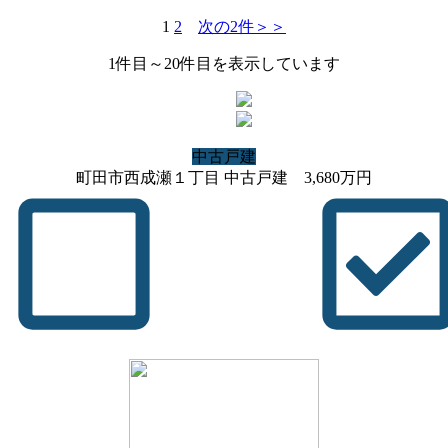
1
2
次の2件＞＞
1
件目～
20
件目を表示しています
中古戸建
町田市西成瀬１丁目 中古戸建
3,680
万円