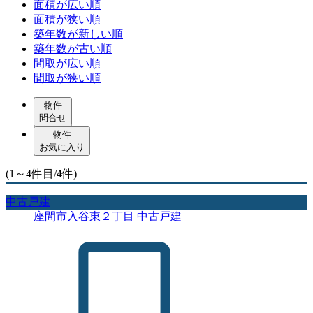
面積が広い順
面積が狭い順
築年数が新しい順
築年数が古い順
間取が広い順
間取が狭い順
物件
問合せ
物件
お気に入り
(1～4件目/
4
件)
中古戸建
座間市入谷東２丁目 中古戸建