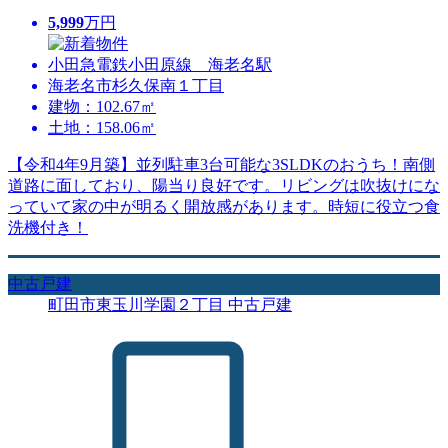
5,999
万円
小田急電鉄小田原線 海老名駅
海老名市杉久保南１丁目
建物：102.67㎡
土地：158.06㎡
【令和4年9月築】並列駐車3台可能な3SLDKのおうち！南側
道路に面しており、陽当り良好です。リビングは吹抜けにな
っていて家の中が明るく開放感があります。時短に役立つ食
洗機付き！
中古戸建
町田市東玉川学園２丁目 中古戸建