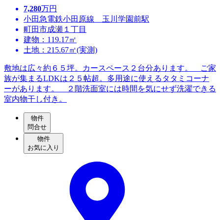
7,280
万円
小田急電鉄小田原線 玉川学園前駅
町田市成瀬１丁目
建物：119.17㎡
土地：215.67㎡(実測)
敷地は広々約６５坪。カースペース２台分あります。 ご家
族が集まるLDKは２５帖超。多用途に使えるタタミコーナ
ーがあります。 ２階洗面室には時間を気にせず洗濯できる
室内物干し付き。
物件
問合せ
物件
お気に入り