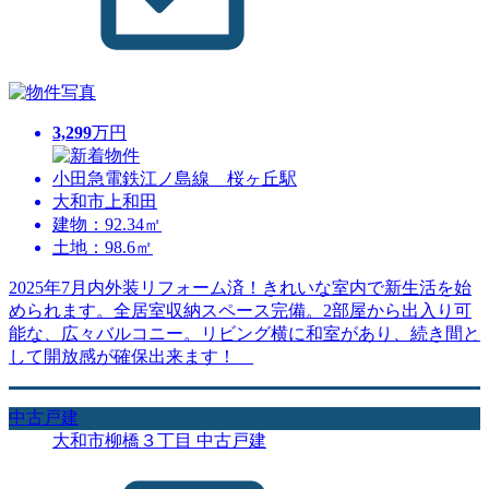
3,299
万円
小田急電鉄江ノ島線 桜ヶ丘駅
大和市上和田
建物：92.34㎡
土地：98.6㎡
2025年7月内外装リフォーム済！きれいな室内で新生活を始
められます。全居室収納スペース完備。2部屋から出入り可
能な、広々バルコニー。リビング横に和室があり、続き間と
して開放感が確保出来ます！
中古戸建
大和市柳橋３丁目 中古戸建