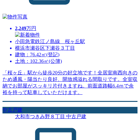
2,249
万円
小田急電鉄江ノ島線 桜ヶ丘駅
横浜市瀬谷区下瀬谷３丁目
建物：76.42㎡(登記)
土地：102.36㎡(公簿)
「桜ヶ丘」駅から徒歩20分の好立地です！全居室南西向きの
ため通風・陽当たり良好、開放感溢れる間取りです。全室収
納でお部屋がスッキリ片付きますね。前面道路幅6.4ｍで余
裕を持って駐車していただけます。
中古戸建
大和市つきみ野８丁目 中古戸建