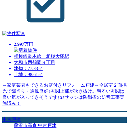
2,997
万円
相模鉄道本線 相模大塚駅
大和市西鶴間８丁目
建物：77.83㎡
土地：98.61㎡
～家庭菜園もできるお庭付きリフォーム戸建～全居室２面採
光で陽当り・通風良好♪玄関上部が吹き抜け。明るい玄関は
良い気が入ってきそうですね♪サッシは防衛省の防音工事実
施済み！
中古戸建
藤沢市高倉 中古戸建