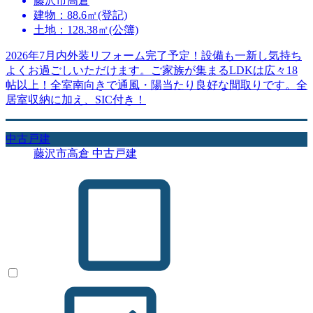
藤沢市高倉
建物：88.6㎡(登記)
土地：128.38㎡(公簿)
2026年7月内外装リフォーム完了予定！設備も一新し気持ち
よくお過ごしいただけます。ご家族が集まるLDKは広々18
帖以上！全室南向きで通風・陽当たり良好な間取りです。全
居室収納に加え、SIC付き！
中古戸建
藤沢市高倉 中古戸建