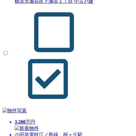
横浜市瀬谷区下瀬谷１丁目 中古戸建
3,280
万円
小田急電鉄江ノ島線 桜ヶ丘駅