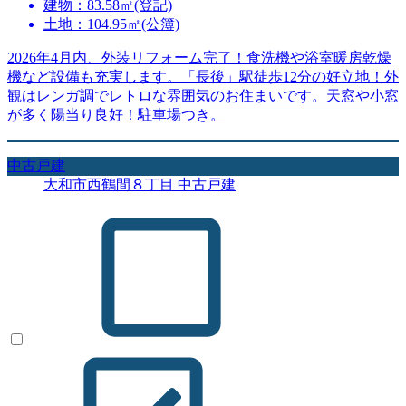
建物：83.58㎡(登記)
土地：104.95㎡(公簿)
2026年4月内、外装リフォーム完了！食洗機や浴室暖房乾燥
機など設備も充実します。「長後」駅徒歩12分の好立地！外
観はレンガ調でレトロな雰囲気のお住まいです。天窓や小窓
が多く陽当り良好！駐車場つき。
中古戸建
大和市西鶴間８丁目 中古戸建