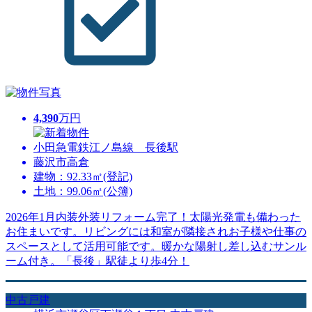
4,390
万円
小田急電鉄江ノ島線 長後駅
藤沢市高倉
建物：92.33㎡(登記)
土地：99.06㎡(公簿)
2026年1月内装外装リフォーム完了！太陽光発電も備わった
お住まいです。リビングには和室が隣接されお子様や仕事の
スペースとして活用可能です。暖かな陽射し差し込むサンル
ーム付き。「長後」駅徒より歩4分！
中古戸建