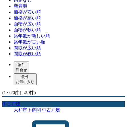
指定なし
新着順
価格が安い順
価格が高い順
面積が広い順
面積が狭い順
築年数が新しい順
築年数が古い順
間取が広い順
間取が狭い順
物件
問合せ
物件
お気に入り
(1～20件目/
59
件)
中古戸建
大和市下鶴間 中古戸建