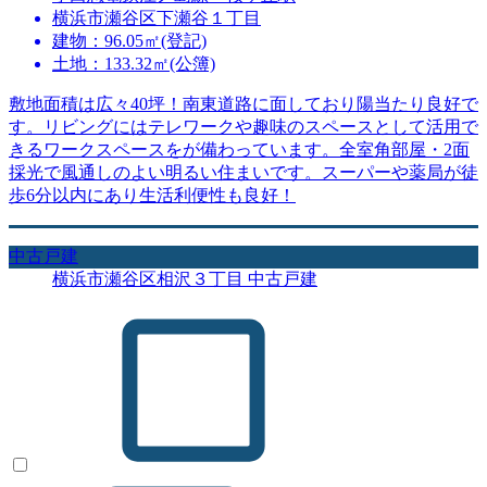
横浜市瀬谷区下瀬谷１丁目
建物：96.05㎡(登記)
土地：133.32㎡(公簿)
敷地面積は広々40坪！南東道路に面しており陽当たり良好で
す。リビングにはテレワークや趣味のスペースとして活用で
きるワークスペースをが備わっています。全室角部屋・2面
採光で風通しのよい明るい住まいです。スーパーや薬局が徒
歩6分以内にあり生活利便性も良好！
中古戸建
横浜市瀬谷区相沢３丁目 中古戸建