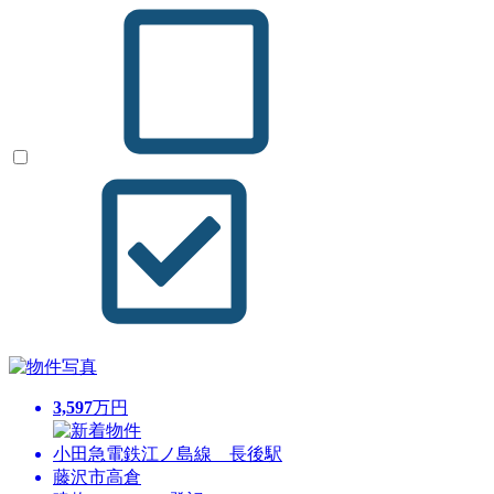
3,597
万円
小田急電鉄江ノ島線 長後駅
藤沢市高倉