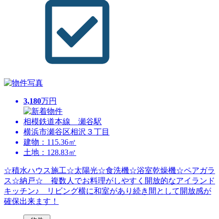
3,180
万円
相模鉄道本線 瀬谷駅
横浜市瀬谷区相沢３丁目
建物：115.36㎡
土地：128.83㎡
☆積水ハウス施工☆太陽光☆食洗機☆浴室乾燥機☆ペアガラ
ス☆納戸☆ 複数人でお料理がしやすく開放的なアイランド
キッチン♪ リビング横に和室があり続き間として開放感が
確保出来ます！