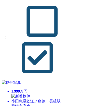
3,999
万円
小田急電鉄江ノ島線 長後駅