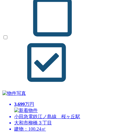
3,699
万円
小田急電鉄江ノ島線 桜ヶ丘駅
大和市柳橋３丁目
建物：100.24㎡