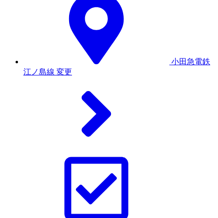
小田急電鉄
江ノ島線
変更