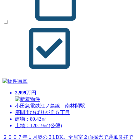
2,999
万円
小田急電鉄江ノ島線 南林間駅
座間市ひばりが丘５丁目
建物：89.42㎡
土地：120.19㎡(公簿)
２００７年１月築の３LDK。全居室２面採光で通風良好で