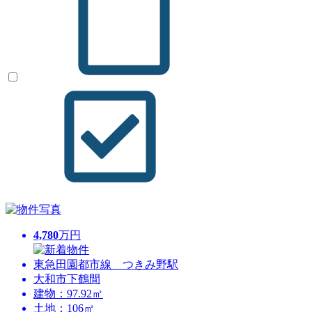
4,780
万円
東急田園都市線 つきみ野駅
大和市下鶴間
建物：97.92㎡
土地：106㎡