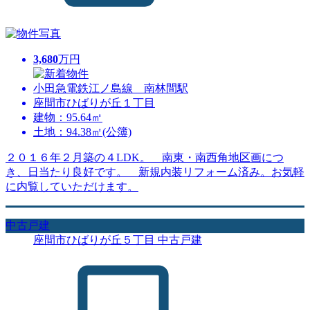
3,680
万円
小田急電鉄江ノ島線 南林間駅
座間市ひばりが丘１丁目
建物：95.64㎡
土地：94.38㎡(公簿)
２０１６年２月築の４LDK。 南東・南西角地区画につ
き、日当たり良好です。 新規内装リフォーム済み。お気軽
に内覧していただけます。
中古戸建
座間市ひばりが丘５丁目 中古戸建