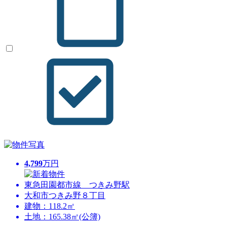
4,799
万円
東急田園都市線 つきみ野駅
大和市つきみ野８丁目
建物：118.2㎡
土地：165.38㎡(公簿)