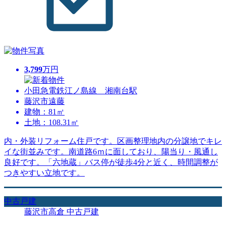
3,799
万円
小田急電鉄江ノ島線 湘南台駅
藤沢市遠藤
建物：81㎡
土地：108.31㎡
内・外装リフォーム住戸です。区画整理地内の分譲地でキレ
イな街並みです。南道路6ｍに面しており、陽当り・風通し
良好です。「六地蔵」バス停が徒歩4分と近く、時間調整が
つきやすい立地です。
中古戸建
藤沢市高倉 中古戸建