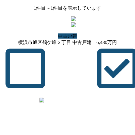
1
件目～
1
件目を表示しています
中古戸建
横浜市旭区鶴ケ峰２丁目 中古戸建
6,480
万円