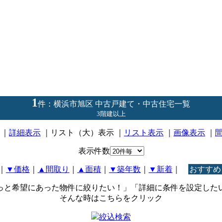
1
件：横浜市旭区 中古戸建て・中古住宅一覧
3階建以上
｜
詳細表示
｜リスト（大）表示 ｜
リスト表示
｜
画像表示
｜
表示件数
｜
▼価格
｜
▲間取り
｜
▲面積
｜
▼築年数
｜
▼新着
｜
おすすめ
っと希望にあった物件に絞りたい！」「詳細に条件を設定した
そんな時はこちらをクリック
絞込検索