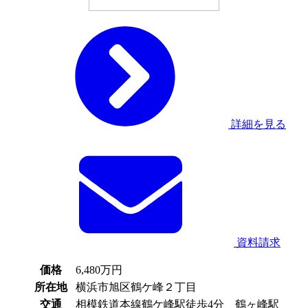
詳細を見る
資料請求
価格
6,480
万円
所在地
横浜市旭区鶴ケ峰２丁目
交通
相模鉄道本線鶴ケ峰駅徒歩4分 鶴ヶ峰駅