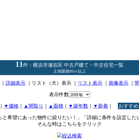
11
件：横浜市瀬谷区 中古戸建て・中古住宅一覧
土地面積80㎡以上
｜
詳細表示
｜リスト（大）表示 ｜
リスト表示
｜
画像表示
｜
表示件数
｜
▼価格
｜
▲間取り
｜
▲面積
｜
▼築年数
｜
▼新着
｜
おすすめ
っと希望にあった物件に絞りたい！」「詳細に条件を設定した
そんな時はこちらをクリック
絞込検索