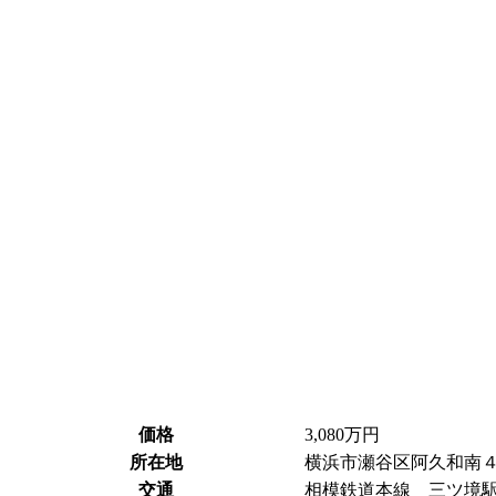
価格
3,080
万円
所在地
横浜市瀬谷区阿久和南
交通
相模鉄道本線 三ツ境