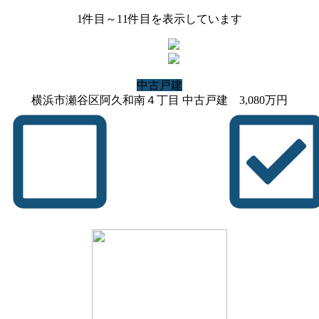
1
件目～
11
件目を表示しています
中古戸建
横浜市瀬谷区阿久和南４丁目 中古戸建
3,080
万円