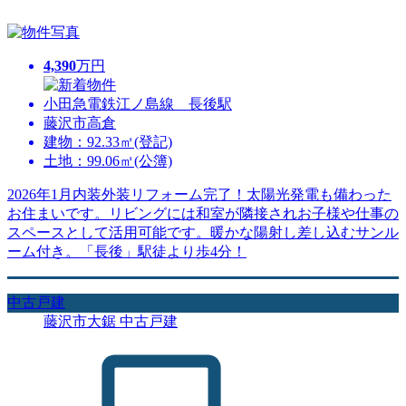
4,390
万円
小田急電鉄江ノ島線 長後駅
藤沢市高倉
建物：92.33㎡(登記)
土地：99.06㎡(公簿)
2026年1月内装外装リフォーム完了！太陽光発電も備わった
お住まいです。リビングには和室が隣接されお子様や仕事の
スペースとして活用可能です。暖かな陽射し差し込むサンル
ーム付き。「長後」駅徒より歩4分！
中古戸建
藤沢市大鋸 中古戸建