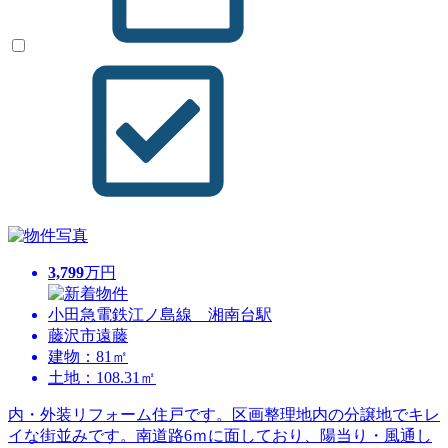
3,799
万円
小田急電鉄江ノ島線 湘南台駅
藤沢市遠藤
建物：81㎡
土地：108.31㎡
内・外装リフォーム住戸です。区画整理地内の分譲地でキレ
イな街並みです。南道路6ｍに面しており、陽当り・風通し