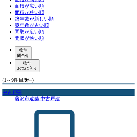
面積が広い順
面積が狭い順
築年数が新しい順
築年数が古い順
間取が広い順
間取が狭い順
物件
問合せ
物件
お気に入り
(1～9件目/
9
件)
中古戸建
藤沢市遠藤 中古戸建