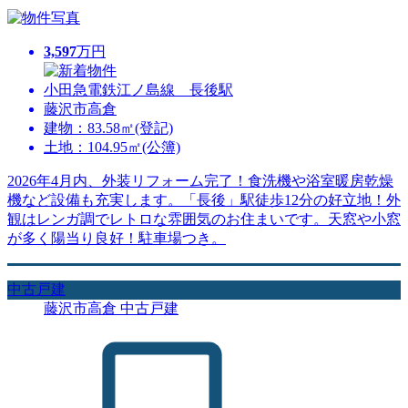
3,597
万円
小田急電鉄江ノ島線 長後駅
藤沢市高倉
建物：83.58㎡(登記)
土地：104.95㎡(公簿)
2026年4月内、外装リフォーム完了！食洗機や浴室暖房乾燥
機など設備も充実します。「長後」駅徒歩12分の好立地！外
観はレンガ調でレトロな雰囲気のお住まいです。天窓や小窓
が多く陽当り良好！駐車場つき。
中古戸建
藤沢市高倉 中古戸建