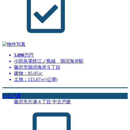
5,890
万円
小田急電鉄江ノ島線 鵠沼海岸駅
藤沢市鵠沼海岸５丁目
建物：85.05㎡
土地：115.67㎡(公簿)
中古戸建
藤沢市片瀬４丁目 中古戸建