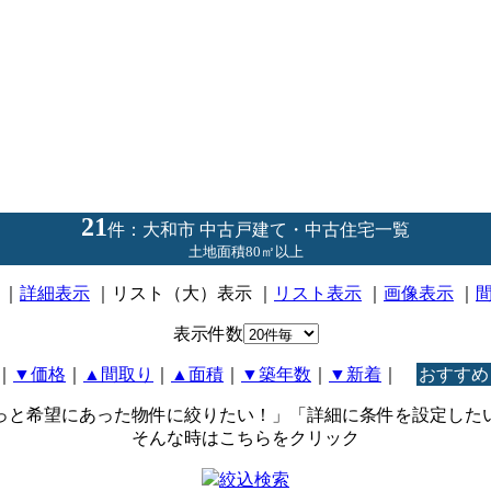
21
件：大和市 中古戸建て・中古住宅一覧
土地面積80㎡以上
｜
詳細表示
｜リスト（大）表示 ｜
リスト表示
｜
画像表示
｜
表示件数
｜
▼価格
｜
▲間取り
｜
▲面積
｜
▼築年数
｜
▼新着
｜
おすすめ
っと希望にあった物件に絞りたい！」「詳細に条件を設定した
そんな時はこちらをクリック
絞込検索