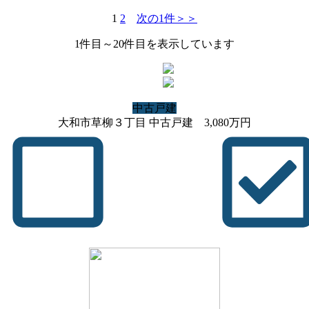
1
2
次の1件＞＞
1
件目～
20
件目を表示しています
中古戸建
大和市草柳３丁目 中古戸建
3,080
万円