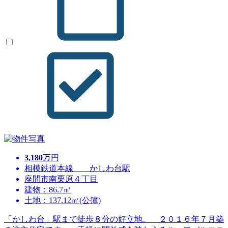
3,180
万円
相模鉄道本線 かしわ台駅
座間市南栗原４丁目
建物：86.7㎡
土地：137.12㎡(公簿)
「かしわ台」駅まで徒歩８分の好立地。 ２０１６年７月築