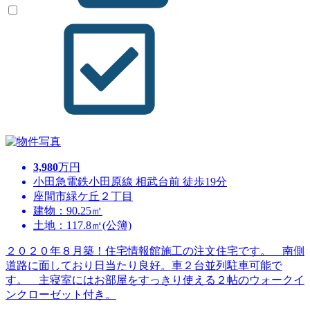
3,980
万円
小田急電鉄小田原線 相武台前 徒歩19分
座間市緑ケ丘２丁目
建物：90.25㎡
土地：117.8㎡(公簿)
２０２０年８月築！住宅情報館施工の注文住宅です。 南側
道路に面しており日当たり良好。車２台並列駐車可能で
す。 主寝室にはお部屋をすっきり使える２帖のウォークイ
ンクローゼット付き。