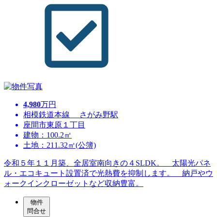
4,980
万円
相模鉄道本線 さがみ野駅
座間市東原１丁目
建物：100.2㎡
土地：211.32㎡(公簿)
令和５年１１月築、全居室南向きの４SLDK。 太陽光パネ
ル・エコキュート設置済で光熱費を抑制します。 納戸やウ
ォークインクローゼットなど収納豊富。
物件
問合せ