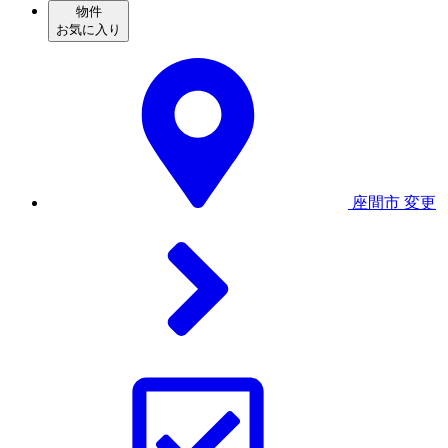
物件
お気に入り
座間市
変更