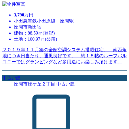
3,790
万円
小田急電鉄小田原線 座間駅
座間市新田宿
建物：88.59㎡(登記)
土地：100.97㎡(公簿)
２０１９年１１月築の全館空調システム搭載住宅。 南西角
地につき日当たり、通風良好です。 約１５帖のルーフバル
コニーではグランピングなど多用途にお楽しみ頂けます。
中古戸建
座間市緑ケ丘２丁目 中古戸建