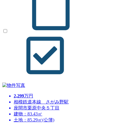
2,299
万円
相模鉄道本線 さがみ野駅
座間市栗原中央５丁目
建物：83.43㎡
土地：85.29㎡(公簿)