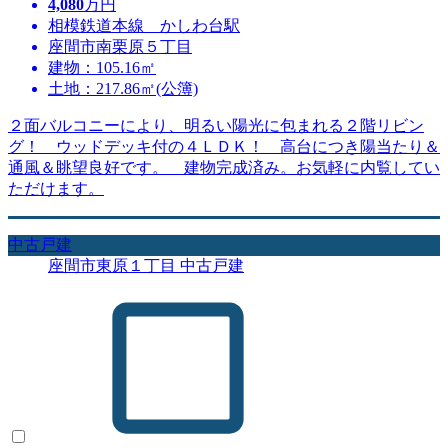
4,080
万円
相模鉄道本線 かしわ台駅
座間市南栗原５丁目
建物：105.16㎡
土地：217.86㎡(公簿)
２面バルコニーにより、明るい陽光に包まれる２階リビン
グ！ ウッドデッキ付の４ＬＤＫ！ 高台につき陽当たり＆
通風＆眺望良好です。 建物完成済み。お気軽に内覧してい
ただけます。
中古戸建
座間市東原１丁目 中古戸建