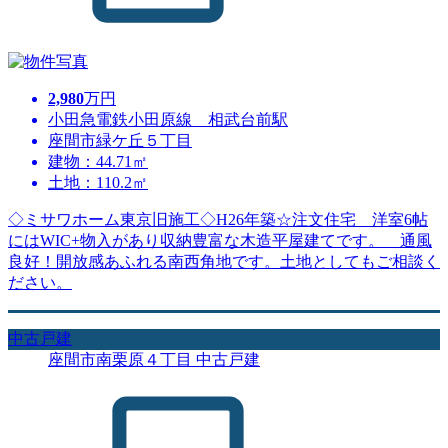
2,980
万円
小田急電鉄小田原線 相武台前駅
座間市緑ケ丘５丁目
建物：44.71㎡
土地：110.2㎡
◇ミサワホーム東京旧施工◇H26年築☆注文住宅 洋室6帖
にはWIC+物入があり収納豊富な木造平屋建てです。 通風
良好！開放感あふれる南西角地です。土地としてもご相談く
ださい。
中古戸建
座間市南栗原４丁目 中古戸建