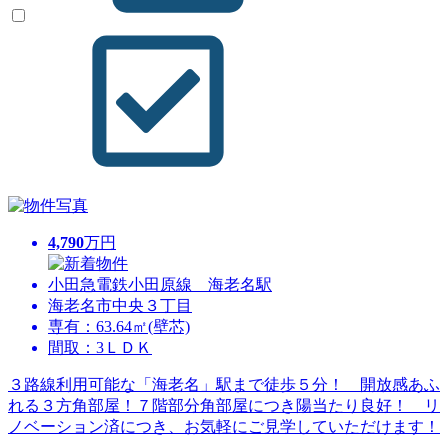
4,790
万円
小田急電鉄小田原線 海老名駅
海老名市中央３丁目
専有：63.64㎡(壁芯)
間取：3ＬＤＫ
３路線利用可能な「海老名」駅まで徒歩５分！ 開放感あふ
れる３方角部屋！７階部分角部屋につき陽当たり良好！ リ
ノベーション済につき、お気軽にご見学していただけます！