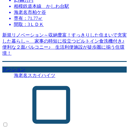
1,780
万円
相模鉄道本線 かしわ台駅
海老名市柏ケ谷
専有：71.77㎡
間取：3ＬＤＫ
新規リノベーション～収納豊富！すっきりした住まいで充実
した暮らし～ 家事の時短に役立つビルトイン食洗機付き♪
便利な２面バルコニー♪ 生活利便施設が徒歩圏に揃う住環
境！
マンション
海老名スカイハイツ