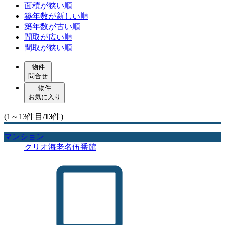
面積が狭い順
築年数が新しい順
築年数が古い順
間取が広い順
間取が狭い順
物件
問合せ
物件
お気に入り
(1～13件目/
13
件)
マンション
クリオ海老名伍番館