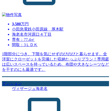
3,580
万円
小田急電鉄小田原線 厚木駅
海老名市河原口４丁目
専有：77.4㎡
間取：3ＬＤＫ
1階部分につき、下階を気にせずのびのびと暮らせます。全
洋室にクローゼットを完備した収納たっぷりプラン！専用庭
は広いスペースを持っているため、布団や大きなシーツなど
を干すのにも最適です。
マンション
ヴィザージュ海老名