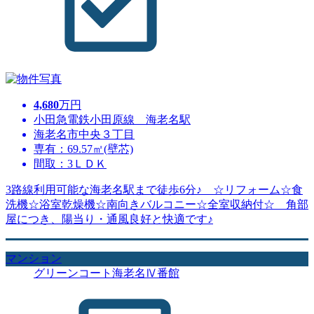
4,680
万円
小田急電鉄小田原線 海老名駅
海老名市中央３丁目
専有：69.57㎡(壁芯)
間取：3ＬＤＫ
3路線利用可能な海老名駅まで徒歩6分♪ ☆リフォーム☆食
洗機☆浴室乾燥機☆南向きバルコニー☆全室収納付☆ 角部
屋につき、陽当り・通風良好と快適です♪
マンション
グリーンコート海老名Ⅳ番館