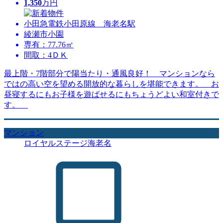
1,350
万円
小田急電鉄小田原線 海老名駅
綾瀬市小園
専有：77.76㎡
間取：4ＤＫ
最上階・7階部分で陽当たり・通風良好！ マンションなら
ではの高い空を望める開放的な暮らしを堪能できます。 お
昼寝するにもお子様を遊ばせるにもちょうどよい和室付きで
す。
マンション
ロイヤルステージ海老名