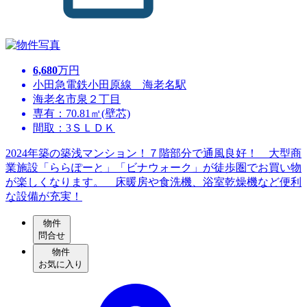
6,680
万円
小田急電鉄小田原線 海老名駅
海老名市泉２丁目
専有：70.81㎡(壁芯)
間取：3ＳＬＤＫ
2024年築の築浅マンション！７階部分で通風良好！ 大型商
業施設「ららぽーと」「ビナウォーク」が徒歩圏でお買い物
が楽しくなります。 床暖房や食洗機、浴室乾燥機など便利
な設備が充実！
物件
問合せ
物件
お気に入り