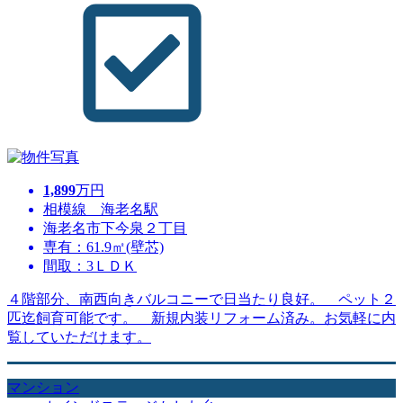
1,899
万円
相模線 海老名駅
海老名市下今泉２丁目
専有：61.9㎡(壁芯)
間取：3ＬＤＫ
４階部分、南西向きバルコニーで日当たり良好。 ペット２
匹迄飼育可能です。 新規内装リフォーム済み。お気軽に内
覧していただけます。
マンション