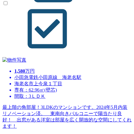
1,580
万円
小田急電鉄小田原線 海老名駅
海老名市上今泉１丁目
専有：62.96㎡(壁芯)
間取：3ＬＤＫ
最上階の角部屋！3LDKのマンションです。2024年5月内装
リノベーション済。 東南向きバルコニーで陽当たり良
好！ 出窓がある洋室は部屋を広く開放的な空間にしてくれ
ます！