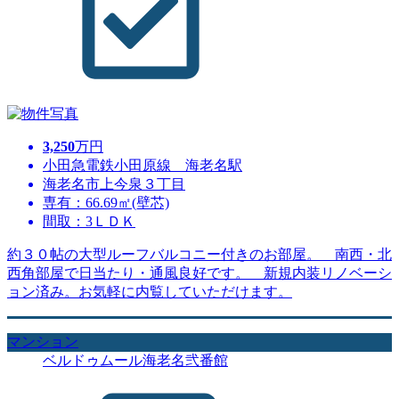
3,250
万円
小田急電鉄小田原線 海老名駅
海老名市上今泉３丁目
専有：66.69㎡(壁芯)
間取：3ＬＤＫ
約３０帖の大型ルーフバルコニー付きのお部屋。 南西・北
西角部屋で日当たり・通風良好です。 新規内装リノベーシ
ョン済み。お気軽に内覧していただけます。
マンション
ベルドゥムール海老名弐番館