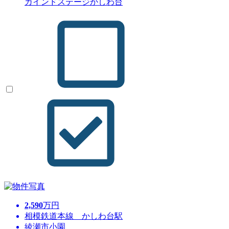
カインドステージかしわ台
2,590
万円
相模鉄道本線 かしわ台駅
綾瀬市小園