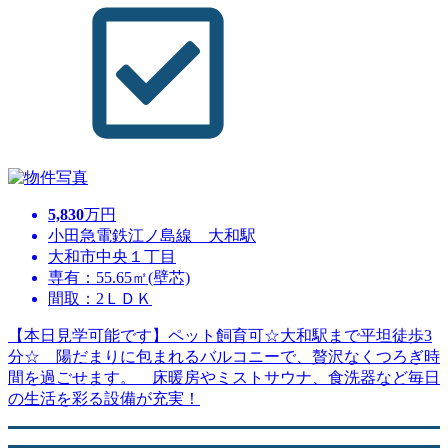
5,830
万円
小田急電鉄江ノ島線 大和駅
大和市中央１丁目
専有：55.65㎡(壁芯)
間取：2ＬＤＫ
【本日見学可能です】ペット飼育可☆大和駅まで平坦徒歩3
分☆ 陽だまりに包まれるバルコニーで、贅沢なくつろぎ時
間を過ごせます。 床暖房やミストサウナ、食洗器など毎日
の生活を彩る設備が充実！