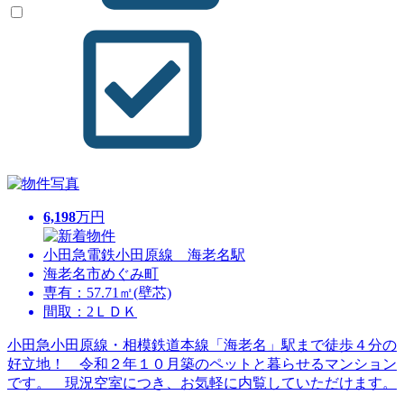
6,198
万円
小田急電鉄小田原線 海老名駅
海老名市めぐみ町
専有：57.71㎡(壁芯)
間取：2ＬＤＫ
小田急小田原線・相模鉄道本線「海老名」駅まで徒歩４分の
好立地！ 令和２年１０月築のペットと暮らせるマンション
です。 現況空室につき、お気軽に内覧していただけます。