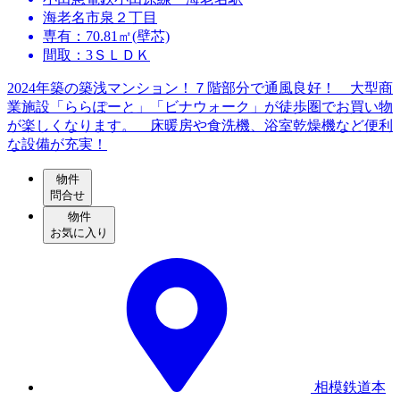
海老名市泉２丁目
専有：70.81㎡(壁芯)
間取：3ＳＬＤＫ
2024年築の築浅マンション！７階部分で通風良好！ 大型商
業施設「ららぽーと」「ビナウォーク」が徒歩圏でお買い物
が楽しくなります。 床暖房や食洗機、浴室乾燥機など便利
な設備が充実！
物件
問合せ
物件
お気に入り
相模鉄道本