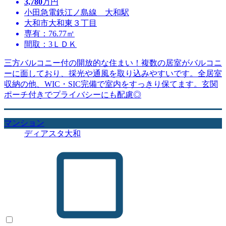
3,780
万円
小田急電鉄江ノ島線 大和駅
大和市大和東３丁目
専有：76.77㎡
間取：3ＬＤＫ
三方バルコニー付の開放的な住まい！複数の居室がバルコニ
ーに面しており、採光や通風を取り込みやすいです。全居室
収納の他、WIC・SIC完備で室内をすっきり保てます。玄関
ポーチ付きでプライバシーにも配慮◎
マンション
ディアスタ大和