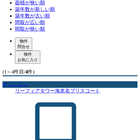
面積が狭い順
築年数が新しい順
築年数が古い順
間取が広い順
間取が狭い順
物件
問合せ
物件
お気に入り
(1～4件目/
4
件)
マンション
リーフィアタワー海老名ブリスコート