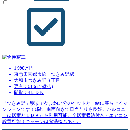
1,998
万円
東急田園都市線 つきみ野駅
大和市つきみ野８丁目
専有：61.6㎡(壁芯)
間取：3ＬＤＫ
「つきみ野」駅まで徒歩約14分のペットと一緒に暮らせるマ
ンションです！6階、南西向きで日当たりも良好。バルコニ
ーは居室とＬＤＫから利用可能。全居室収納付き・エアコン
設置可能！キッチンは食洗機もあり。