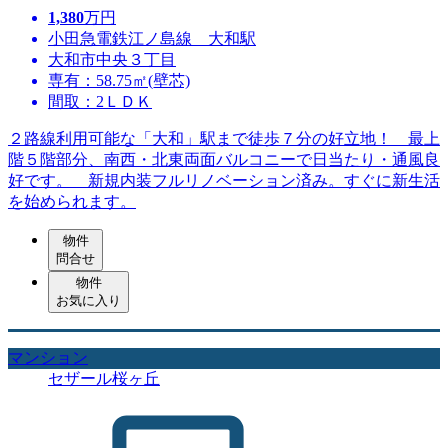
1,380
万円
小田急電鉄江ノ島線 大和駅
大和市中央３丁目
専有：58.75㎡(壁芯)
間取：2ＬＤＫ
２路線利用可能な「大和」駅まで徒歩７分の好立地！ 最上
階５階部分、南西・北東両面バルコニーで日当たり・通風良
好です。 新規内装フルリノベーション済み。すぐに新生活
を始められます。
物件
問合せ
物件
お気に入り
マンション
セザール桜ヶ丘