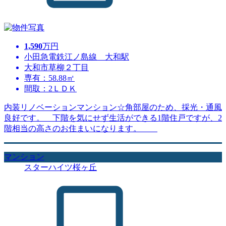
1,590
万円
小田急電鉄江ノ島線 大和駅
大和市草柳２丁目
専有：58.88㎡
間取：2ＬＤＫ
内装リノベーションマンション☆角部屋のため、採光・通風
良好です。 下階を気にせず生活ができる1階住戸ですが、2
階相当の高さのお住まいになります。
マンション
スターハイツ桜ヶ丘