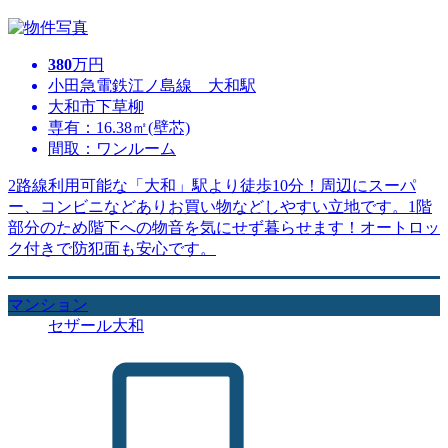
380
万円
小田急電鉄江ノ島線 大和駅
大和市下草柳
専有：16.38㎡(壁芯)
間取：ワンルーム
2路線利用可能な「大和」駅より徒歩10分！周辺にスーパ
ー、コンビニなどありお買い物などしやすい立地です。1階
部分のため階下への物音を気にせず暮らせます！オートロッ
ク付きで防犯面も安心です。
マンション
セザール大和