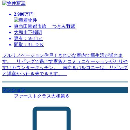
2,980
万円
東急田園都市線 つきみ野駅
大和市下鶴間
専有：59.11㎡
間取：3ＬＤＫ
フルリノベーション住戸！きれいな室内で新生活が送れま
す。 リビングで過ごす家族とコミュニケーションがとりや
すいカウンターキッチン。 南向きバルコニーは、リビング
と洋室から行き来できます。
マンション
ファーストクラス大和第６