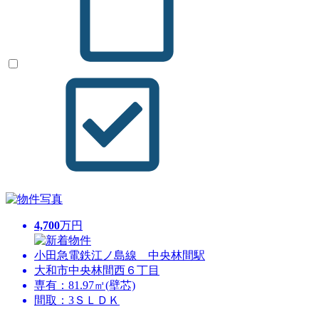
4,700
万円
小田急電鉄江ノ島線 中央林間駅
大和市中央林間西６丁目
専有：81.97㎡(壁芯)
間取：3ＳＬＤＫ