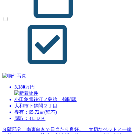
3,180
万円
小田急電鉄江ノ島線 鶴間駅
大和市下鶴間２丁目
専有：65.72㎡(壁芯)
間取：3ＬＤＫ
９階部分、南東向きで日当たり良好。 大切なペットと一緒