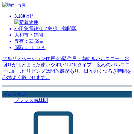
3,180
万円
小田急電鉄江ノ島線 鶴間駅
大和市下鶴間
専有：53.59㎡
間取：1ＬＤＫ
フルリノベーション住戸☆5階住戸・南向きバルコニー 水
回りがまとまった使いやすい1LDKタイプ。広めのバルコニ
ーに面したリビングは開放感があり、日々のくつろぎ時間を
心地よく過ごせます。
マンション
プレシス南林間