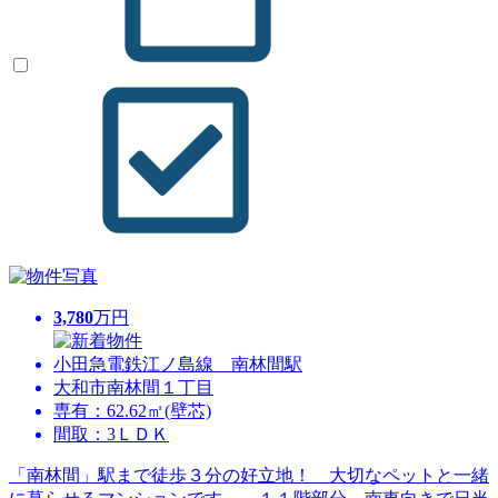
3,780
万円
小田急電鉄江ノ島線 南林間駅
大和市南林間１丁目
専有：62.62㎡(壁芯)
間取：3ＬＤＫ
「南林間」駅まで徒歩３分の好立地！ 大切なペットと一緒