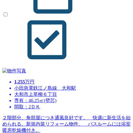
1,255
万円
小田急電鉄江ノ島線 大和駅
大和市上草柳６丁目
専有：46.25㎡(壁芯)
間取：2ＤＫ
２階部分、角部屋につき通風良好です。 快適に新生活を始
められる、新規内装リフォーム物件。 バスルームには浴室
暖房乾燥機付き。