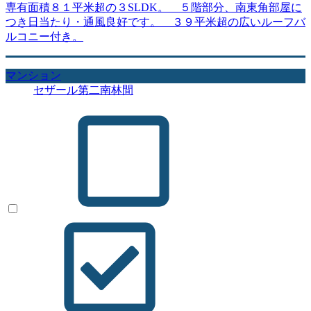
専有面積８１平米超の３SLDK。 ５階部分、南東角部屋に
つき日当たり・通風良好です。 ３９平米超の広いルーフバ
ルコニー付き。
マンション
セザール第二南林間