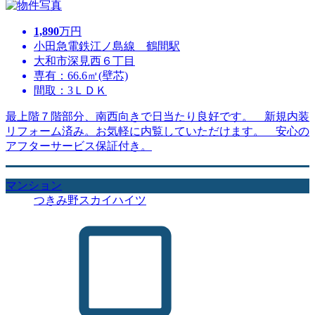
1,890
万円
小田急電鉄江ノ島線 鶴間駅
大和市深見西６丁目
専有：66.6㎡(壁芯)
間取：3ＬＤＫ
最上階７階部分、南西向きで日当たり良好です。 新規内装
リフォーム済み。お気軽に内覧していただけます。 安心の
アフターサービス保証付き。
マンション
つきみ野スカイハイツ