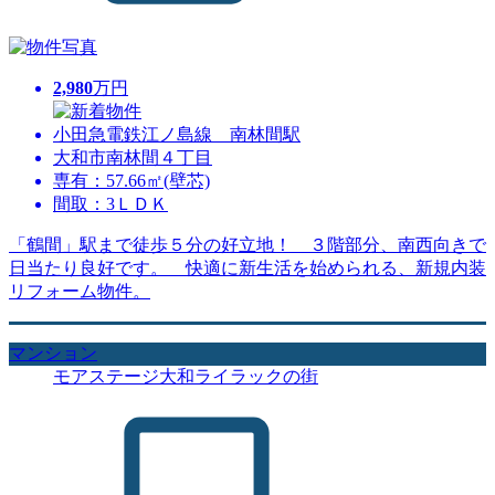
2,980
万円
小田急電鉄江ノ島線 南林間駅
大和市南林間４丁目
専有：57.66㎡(壁芯)
間取：3ＬＤＫ
「鶴間」駅まで徒歩５分の好立地！ ３階部分、南西向きで
日当たり良好です。 快適に新生活を始められる、新規内装
リフォーム物件。
マンション
モアステージ大和ライラックの街