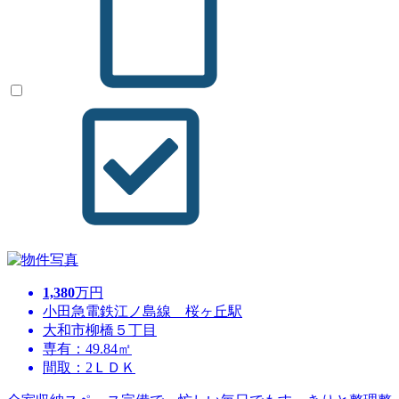
1,380
万円
小田急電鉄江ノ島線 桜ヶ丘駅
大和市柳橋５丁目
専有：49.84㎡
間取：2ＬＤＫ