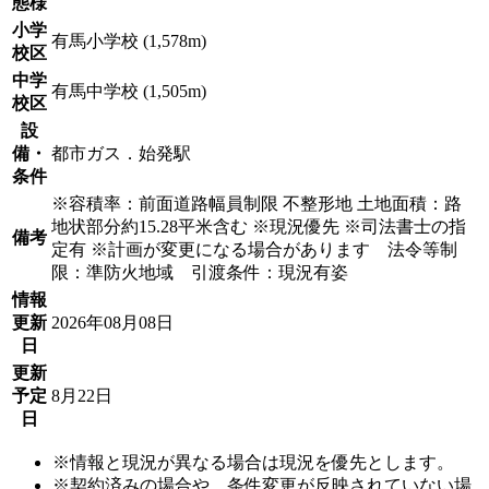
態様
小学
有馬小学校 (1,578m)
校区
中学
有馬中学校 (1,505m)
校区
設
備・
都市ガス．始発駅
条件
※容積率：前面道路幅員制限 不整形地 土地面積：路
地状部分約15.28平米含む ※現況優先 ※司法書士の指
備考
定有 ※計画が変更になる場合があります 法令等制
限：準防火地域 引渡条件：現況有姿
情報
更新
2026年08月08日
日
更新
予定
8月22日
日
※情報と現況が異なる場合は現況を優先とします。
※契約済みの場合や、条件変更が反映されていない場