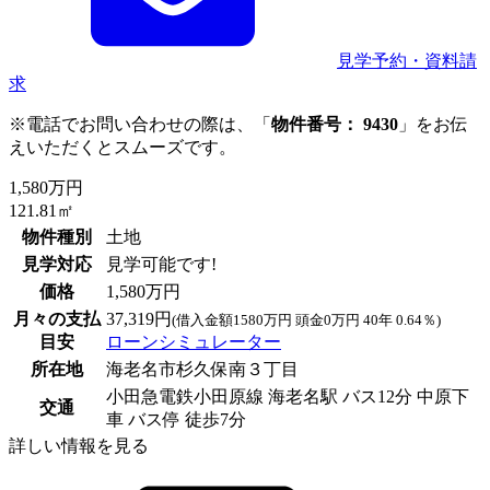
見学予約・資料請
求
※電話でお問い合わせの際は、「
物件番号： 9430
」をお伝
えいただくとスムーズです。
1,580万円
121.81㎡
物件種別
土地
見学対応
見学可能です!
価格
1,580万円
月々の支払
37,319円
(借入金額1580万円 頭金0万円 40年 0.64％)
目安
ローンシミュレーター
所在地
海老名市杉久保南３丁目
小田急電鉄小田原線 海老名駅 バス12分 中原下
交通
車 バス停 徒歩7分
詳しい情報を見る