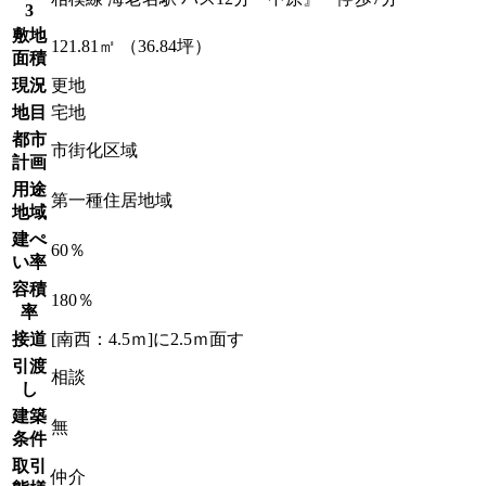
3
敷地
121.81㎡ （36.84坪）
面積
現況
更地
地目
宅地
都市
市街化区域
計画
用途
第一種住居地域
地域
建ぺ
60％
い率
容積
180％
率
接道
[南西：4.5ｍ]に2.5ｍ面す
引渡
相談
し
建築
無
条件
取引
仲介