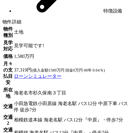
特徴設備
物件詳細
物件
土地
種別
見学
見学可能です!
対応
価格
1,580万円
月々
の支
37,319円
(借入金額1580万円 頭金0万円 40年 0.64％)
払目
ローンシミュレーター
安
所在
海老名市杉久保南３丁目
地
小田急電鉄小田原線 海老名駅 バス12分 中原下車 バス
交通
停 徒歩7分
交通
相模鉄道本線 海老名駅 バス12分『中原』・停歩7分
2
交通
相模線 海老名駅 バス12分『中原』・停歩7分