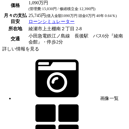
1,090万円
価格
(管理費:15,030円 / 修繕積立金:12,390円)
月々の支払
25,745円
(借入金額1090万円 頭金0万円 40年 0.64％)
目安
ローンシミュレーター
所在地
綾瀬市上土棚南２丁目 2-8
小田急電鉄江ノ島線 長後駅 バス6分『綾南
交通
会館』・停歩2分
詳しい情報を見る
画像一覧