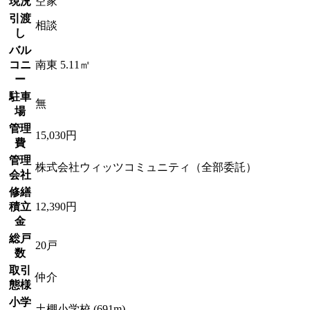
現況
空家
引渡
相談
し
バル
コニ
南東 5.11㎡
ー
駐車
無
場
管理
15,030円
費
管理
株式会社ウィッツコミュニティ（全部委託）
会社
修繕
積立
12,390円
金
総戸
20戸
数
取引
仲介
態様
小学
土棚小学校 (691m)