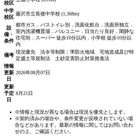
校区
中学
藤沢市立長後中学校 (1,368m)
校区
都市ガス．バストイレ別．洗面化粧台．洗面所独立．
設
室内洗濯機置場．バルコニー．日当たり良好．閑静な
備・
住宅街．スーパー 徒歩10分以内．小学校 徒歩10分以
条件
内
現況優先 法令等制限：準防火地域 宅地造成及び特
備考
定盛土等規制法 土砂災害防止対策推進法
情報
更新
2026年08月07日
日
更新
予定
8月21日
日
※情報と現況が異なる場合は現況を優先とします。
※契約済みの場合や、条件変更が反映されていない場
合などがあります。最新の情報に関してはお問い合わ
せの上、ご確認ください。