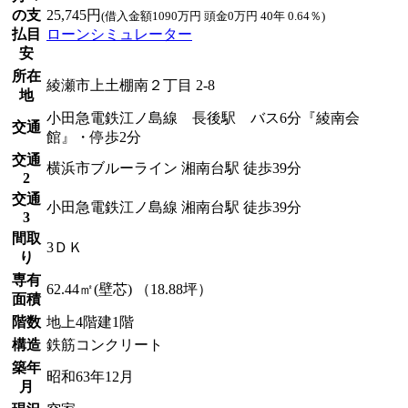
の支
25,745円
(借入金額1090万円 頭金0万円 40年 0.64％)
払目
ローンシミュレーター
安
所在
綾瀬市上土棚南２丁目 2-8
地
小田急電鉄江ノ島線 長後駅 バス6分『綾南会
交通
館』・停歩2分
交通
横浜市ブルーライン 湘南台駅 徒歩39分
2
交通
小田急電鉄江ノ島線 湘南台駅 徒歩39分
3
間取
3ＤＫ
り
専有
62.44㎡(壁芯) （18.88坪）
面積
階数
地上4階建1階
構造
鉄筋コンクリート
築年
昭和63年12月
月