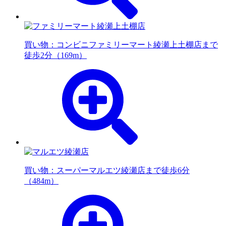
買い物：コンビニ
ファミリーマート綾瀬上土棚店まで
徒歩2分（169m）
買い物：スーパー
マルエツ綾瀬店まで徒歩6分
（484m）