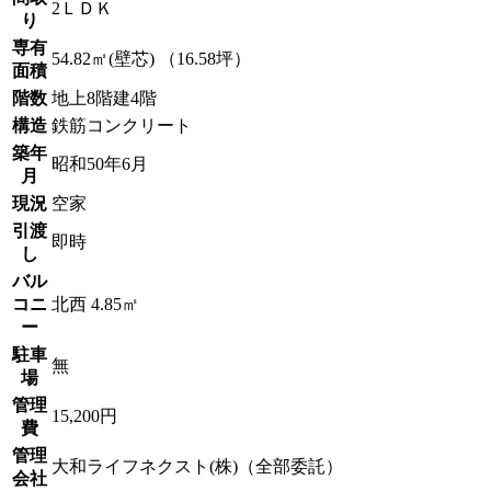
2ＬＤＫ
り
専有
54.82㎡(壁芯) （16.58坪）
面積
階数
地上8階建4階
構造
鉄筋コンクリート
築年
昭和50年6月
月
現況
空家
引渡
即時
し
バル
コニ
北西 4.85㎡
ー
駐車
無
場
管理
15,200円
費
管理
大和ライフネクスト(株)（全部委託）
会社