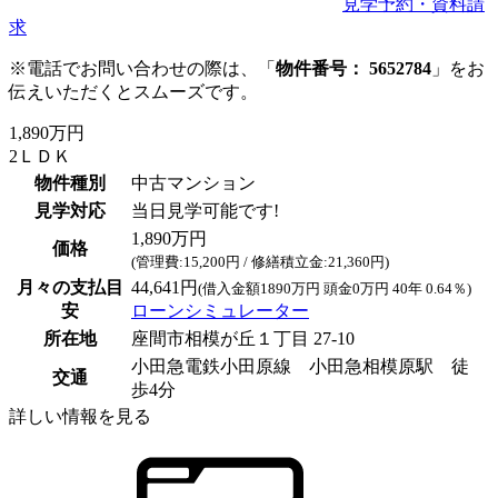
見学予約・資料請
求
※電話でお問い合わせの際は、「
物件番号： 5652784
」をお
伝えいただくとスムーズです。
1,890万円
2ＬＤＫ
物件種別
中古マンション
見学対応
当日見学可能です!
1,890万円
価格
(管理費:15,200円 / 修繕積立金:21,360円)
月々の支払目
44,641円
(借入金額1890万円 頭金0万円 40年 0.64％)
安
ローンシミュレーター
所在地
座間市相模が丘１丁目 27-10
小田急電鉄小田原線 小田急相模原駅 徒
交通
歩4分
詳しい情報を見る