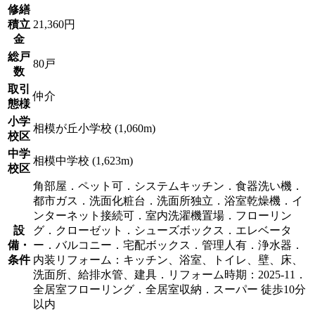
修繕
積立
21,360円
金
総戸
80戸
数
取引
仲介
態様
小学
相模が丘小学校 (1,060m)
校区
中学
相模中学校 (1,623m)
校区
角部屋．ペット可．システムキッチン．食器洗い機．
都市ガス．洗面化粧台．洗面所独立．浴室乾燥機．イ
ンターネット接続可．室内洗濯機置場．フローリン
設
グ．クローゼット．シューズボックス．エレベータ
備・
ー．バルコニー．宅配ボックス．管理人有．浄水器．
条件
内装リフォーム：キッチン、浴室、トイレ、壁、床、
洗面所、給排水管、建具．リフォーム時期：2025-11．
全居室フローリング．全居室収納．スーパー 徒歩10分
以内