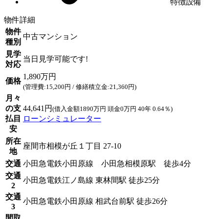
特徴設備
物件詳細
物件
中古マンション
種別
見学
当日見学可能です!
対応
1,890万円
価格
(管理費:15,200円 / 修繕積立金:21,360円)
月々
の支
44,641円
(借入金額1890万円 頭金0万円 40年 0.64％)
払目
ローンシミュレーター
安
所在
座間市相模が丘１丁目 27-10
地
交通
小田急電鉄小田原線 小田急相模原駅 徒歩4分
交通
小田急電鉄江ノ島線 東林間駅 徒歩25分
2
交通
小田急電鉄小田原線 相武台前駅 徒歩26分
3
間取