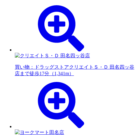
買い物：ドラッグストア
クリエイトＳ・Ｄ 田名四ッ谷
店まで徒歩17分（1,341m）