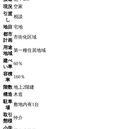
現況
空家
引渡
相談
し
地目
宅地
都市
市街化区域
計画
用途
第一種住居地域
地域
建ぺ
60％
い率
容積
160％
率
階数
地上2階建
構造
木造
駐車
敷地内有1台
場
取引
仲介
態様
小学