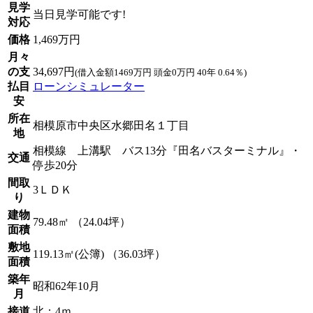
見学
当日見学可能です!
対応
価格
1,469万円
月々
の支
34,697円
(借入金額1469万円 頭金0万円 40年 0.64％)
払目
ローンシミュレーター
安
所在
相模原市中央区水郷田名１丁目
地
相模線 上溝駅 バス13分『田名バスターミナル』・
交通
停歩20分
間取
3ＬＤＫ
り
建物
79.48㎡ （24.04坪）
面積
敷地
119.13㎡(公簿) （36.03坪）
面積
築年
昭和62年10月
月
接道
北：4ｍ