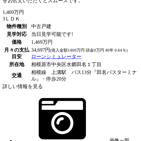
をお伝えいただくとスムーズです。
1,469万円
3ＬＤＫ
物件種別
中古戸建
見学対応
当日見学可能です!
価格
1,469万円
月々の支払
34,697円
(借入金額1469万円 頭金0万円 40年 0.64％)
目安
ローンシミュレーター
所在地
相模原市中央区水郷田名１丁目
相模線 上溝駅 バス13分『田名バスターミナ
交通
ル』・停歩20分
詳しい情報を見る
画像一覧