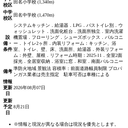
田名小学校 (1,340m)
校区
中学
田名中学校 (1,470m)
校区
システムキッチン．給湯器．LPG．バストイレ別．ウ
ォッシュレット．洗面化粧台．洗面所独立．室内洗濯
設
機置場．フローリング．シューズボックス．バルコニ
備・
ー．トイレ2ヶ所．内装リフォーム：キッチン、浴
条件
室、トイレ、壁、床、洗面所、給湯器．外装リフォー
ム：外壁、屋根．リフォーム時期：2025-11．全室2面
採光．全居室収納．浴室に窓．和室．南面バルコニー
準防火地域 景観法 容積率：前面道路幅員制限 プロパ
備考
ンガス業者は売主指定 駐車可否は車種による
情報
更新
2026年08月07日
日
更新
予定
8月21日
日
※情報と現況が異なる場合は現況を優先とします。