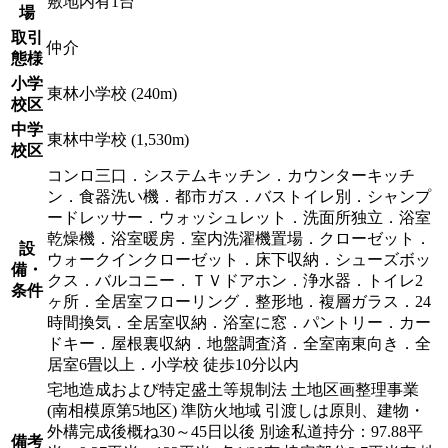
敷地内有1台
場
取引
仲介
態様
小学
東林小学校 (240m)
校区
中学
東林中学校 (1,530m)
校区
コンロ三口．システムキッチン．カウンターキッチ
ン．食器洗い機．都市ガス．バストイレ別．シャンプ
ードレッサー．ウォッシュレット．洗面所独立．浴室
乾燥機．浴室暖房．室内洗濯機置場．クローゼット．
設
ウォークインクローゼット．床下収納．シューズボッ
備・
クス．バルコニー．ＴＶドアホン．浄水器．トイレ2
条件
ヶ所．全居室フローリング．整形地．複層ガラス．24
時間換気．全居室収納．浴室に窓．パントリー．カー
ドキー．屋根裏収納．地盤調査済．全室南東向き．全
居室6畳以上．小学校 徒歩10分以内
宅地造成および特定盛土等規制法 土地区画整理事業
(南相模原第5地区) 準防火地域 引渡しは原則、建物・
外構完成後概ね30～45日以後 別途私道持分：97.88平
備考