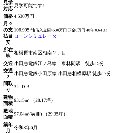
見学
見学可能です!
対応
価格
4,530万円
月々
の支
106,995円
(借入金額4530万円 頭金0万円 40年 0.64％)
払目
ローンシミュレーター
安
所在
相模原市南区相南２丁目
地
交通
小田急電鉄江ノ島線 東林間駅 徒歩15分
交通
小田急電鉄小田原線 小田急相模原駅 徒歩17分
2
間取
3ＬＤＫ
り
建物
93.15㎡ （28.17坪）
面積
敷地
97.04㎡(実測) （29.35坪）
面積
築年
令和8年6月
月