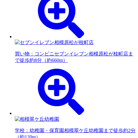
買い物：コンビニ
セブンイレブン相模原松が枝町店ま
で徒歩約8分（約660m）
学校：幼稚園・保育園
相模翠ケ丘幼稚園まで徒歩約2分
（約120m）