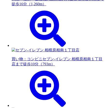
徒歩16分（1,260m）
買い物：コンビニ
セブン-イレブン 相模原相南１丁目
店まで徒歩10分（793m）