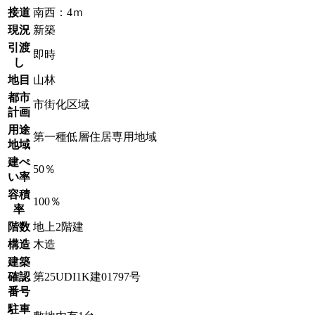
接道
南西：4ｍ
現況
新築
引渡
即時
し
地目
山林
都市
市街化区域
計画
用途
第一種低層住居専用地域
地域
建ぺ
50％
い率
容積
100％
率
階数
地上2階建
構造
木造
建築
確認
第25UDI1K建01797号
番号
駐車