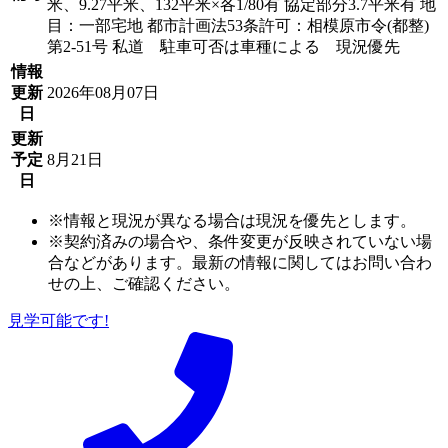
米、9.27平米、132平米×各1/80有 協定部分3.7平米有 地
目：一部宅地 都市計画法53条許可：相模原市令(都整)
第2-51号 私道 駐車可否は車種による 現況優先
情報
更新
2026年08月07日
日
更新
予定
8月21日
日
※情報と現況が異なる場合は現況を優先とします。
※契約済みの場合や、条件変更が反映されていない場
合などがあります。最新の情報に関してはお問い合わ
せの上、ご確認ください。
見学可能です!