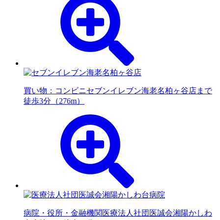
買い物：コンビニ
セブンイレブン海老名柏ヶ谷店まで
徒歩3分（276m）
病院・役所・金融機関
医療法人社団医誠会湘陽かしわ