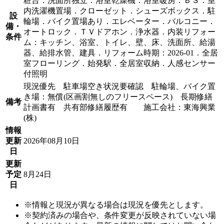
粧台．洗面所独立．浴室乾燥機．浴室暖房．ＢＳ．室
内洗濯機置場．クローゼット．シューズボックス．駐
設
輪場．バイク置場あり．エレベーター．バルコニー．
備・
オートロック．ＴＶドアホン．浄水器．内装リフォー
条件
ム：キッチン、浴室、トイレ、壁、床、洗面所、給湯
器、給排水管、建具．リフォーム時期：2026-01．全居
室フローリング．始発駅．全居室収納．人感センサー
付照明
現況優先 駐車場空き状況要確認 駐輪場、バイク置
き場：無償(区画割無しのフリースペース) 長期修繕
備考
計画書有 共有部修繕履歴有 施工会社：東海興業
(株)
情報
更新
2026年08月10日
日
更新
予定
8月24日
日
※情報と現況が異なる場合は現況を優先とします。
※契約済みの場合や、条件変更が反映されていない場