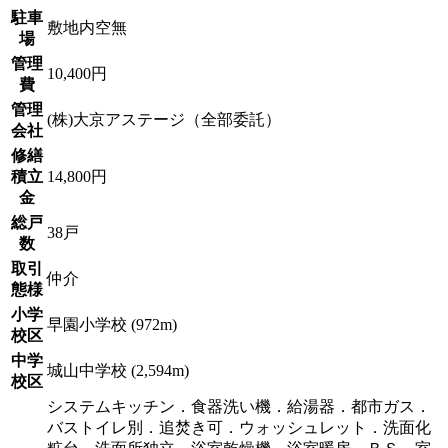
駐車
敷地内空無
場
管理
10,400円
費
管理
(株)大京アステージ（全部委託）
会社
修繕
積立
14,800円
金
総戸
38戸
数
取引
仲介
態様
小学
早園小学校 (972m)
校区
中学
城山中学校 (2,594m)
校区
システムキッチン．食器洗い機．給湯器．都市ガス．
バストイレ別．追焚き可．ウォッシュレット．洗面化