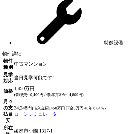
特徴設備
物件詳細
物件
中古マンション
種別
見学
当日見学可能です!
対応
1,450万円
価格
(管理費:10,400円 / 修繕積立金:14,800円)
月々
の支
34,248円
(借入金額1450万円 頭金0万円 40年 0.64％)
払目
ローンシミュレーター
安
所在
綾瀬市小園 1317-1