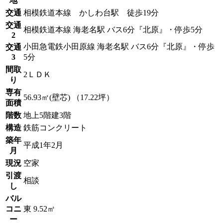
地
交通
相模鉄道本線 かしわ台駅 徒歩19分
交通
相模鉄道本線 海老名駅 バス6分『北原』・停歩5分
2
小田急電鉄小田原線 海老名駅 バス6分『北原』・停歩
交通
3
5分
間取
2ＬＤＫ
り
専有
56.93㎡(壁芯) （17.22坪）
面積
階数
地上5階建3階
構造
鉄筋コンクリート
築年
平成1年2月
月
現況
空家
引渡
相談
し
バル
コニ
東 9.52㎡
ー