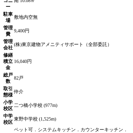
コニ
南 10.08㎡
ー
駐車
敷地内空無
場
管理
9,400円
費
管理
(株)東京建物アメニティサポート（全部委託）
会社
修繕
積立
16,040円
金
総戸
82戸
数
取引
仲介
態様
小学
二つ橋小学校 (977m)
校区
中学
東野中学校 (1,525m)
校区
ペット可．システムキッチン．カウンターキッチン．