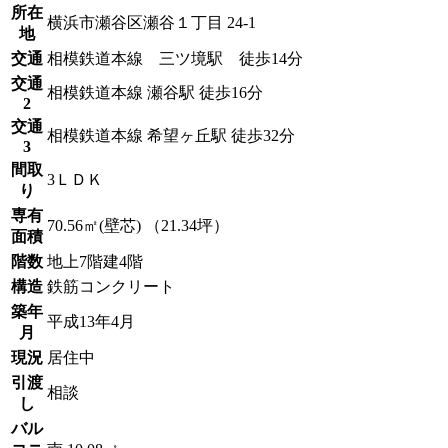
所在
横浜市瀬谷区瀬谷１丁目 24-1
地
交通
相模鉄道本線 三ツ境駅 徒歩14分
交通
相模鉄道本線 瀬谷駅 徒歩16分
2
交通
相模鉄道本線 希望ヶ丘駅 徒歩32分
3
間取
3ＬＤＫ
り
専有
70.56㎡(壁芯) （21.34坪）
面積
階数
地上7階建4階
構造
鉄筋コンクリート
築年
平成13年4月
月
現況
居住中
引渡
相談
し
バル