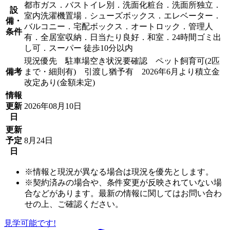
都市ガス．バストイレ別．洗面化粧台．洗面所独立．
設
室内洗濯機置場．シューズボックス．エレベーター．
備・
バルコニー．宅配ボックス．オートロック．管理人
条件
有．全居室収納．日当たり良好．和室．24時間ゴミ出
し可．スーパー 徒歩10分以内
現況優先 駐車場空き状況要確認 ペット飼育可(2匹
備考
まで・細則有) 引渡し猶予有 2026年6月より積立金
改定あり(金額未定)
情報
更新
2026年08月10日
日
更新
予定
8月24日
日
※情報と現況が異なる場合は現況を優先とします。
※契約済みの場合や、条件変更が反映されていない場
合などがあります。最新の情報に関してはお問い合わ
せの上、ご確認ください。
見学可能です!