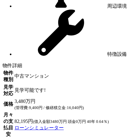
周辺環境
特徴設備
物件詳細
物件
中古マンション
種別
見学
見学可能です!
対応
3,480万円
価格
(管理費:9,400円 / 修繕積立金:16,040円)
月々
の支
82,195円
(借入金額3480万円 頭金0万円 40年 0.64％)
払目
ローンシミュレーター
安