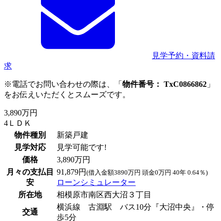
見学予約・資料請
求
※電話でお問い合わせの際は、「
物件番号： TxC0866862
」
をお伝えいただくとスムーズです。
3,890万円
4ＬＤＫ
物件種別
新築戸建
見学対応
見学可能です!
価格
3,890万円
月々の支払目
91,879円
(借入金額3890万円 頭金0万円 40年 0.64％)
安
ローンシミュレーター
所在地
相模原市南区西大沼３丁目
横浜線 古淵駅 バス10分『大沼中央』・停
交通
歩5分