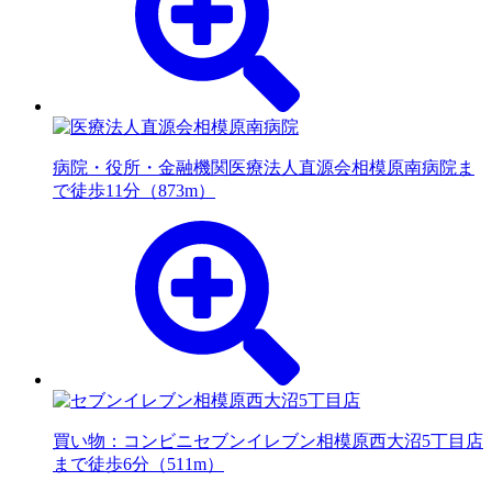
病院・役所・金融機関
医療法人直源会相模原南病院ま
で徒歩11分（873m）
買い物：コンビニ
セブンイレブン相模原西大沼5丁目店
まで徒歩6分（511m）