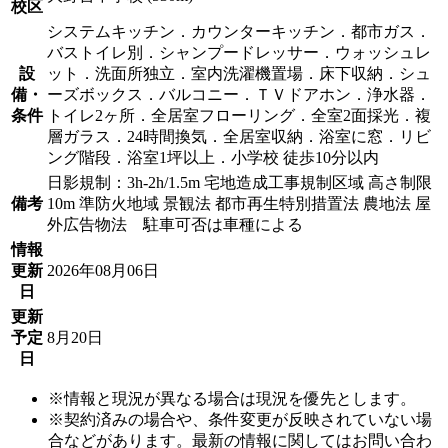
校区
システムキッチン．カウンターキッチン．都市ガス．
バストイレ別．シャンプードレッサー．ウォッシュレ
設
ット．洗面所独立．室内洗濯機置場．床下収納．シュ
備・
ーズボックス．バルコニー．ＴＶドアホン．浄水器．
条件
トイレ2ヶ所．全居室フローリング．全室2面採光．複
層ガラス．24時間換気．全居室収納．浴室に窓．リビ
ング階段．浴室1坪以上．小学校 徒歩10分以内
日影規制：3h-2h/1.5m 宅地造成工事規制区域 高さ制限
備考
10m 準防火地域 景観法 都市再生特別措置法 農地法 屋
外広告物法 駐車可否は車種による
情報
更新
2026年08月06日
日
更新
予定
8月20日
日
※情報と現況が異なる場合は現況を優先とします。
※契約済みの場合や、条件変更が反映されていない場
合などがあります。最新の情報に関してはお問い合わ