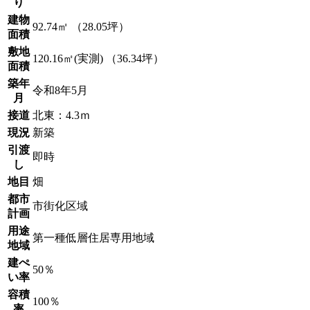
り
建物
92.74㎡ （28.05坪）
面積
敷地
120.16㎡(実測) （36.34坪）
面積
築年
令和8年5月
月
接道
北東：4.3ｍ
現況
新築
引渡
即時
し
地目
畑
都市
市街化区域
計画
用途
第一種低層住居専用地域
地域
建ぺ
50％
い率
容積
100％
率