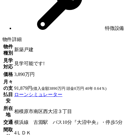
特徴設備
物件詳細
物件
新築戸建
種別
見学
見学可能です!
対応
価格
3,890万円
月々
の支
91,879円
(借入金額3890万円 頭金0万円 40年 0.64％)
払目
ローンシミュレーター
安
所在
相模原市南区西大沼３丁目
地
交通
横浜線 古淵駅 バス10分『大沼中央』・停歩5分
間取
4ＬＤＫ