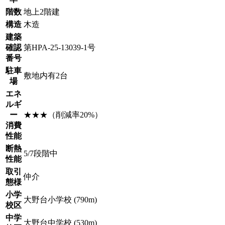
階数
地上2階建
構造
木造
建築
確認
第HPA-25-13039-1号
番号
駐車
敷地内有2台
場
エネ
ルギ
ー
★★★（削減率20%）
消費
性能
断熱
5/7段階中
性能
取引
仲介
態様
小学
大野台小学校 (790m)
校区
中学
大野台中学校 (530m)