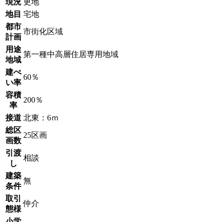
現況
更地
地目
宅地
都市
市街化区域
計画
用途
第一種中高層住居専用地域
地域
建ぺ
60％
い率
容積
200％
率
接道
北東：6ｍ
総区
25区画
画数
引渡
相談
し
建築
無
条件
取引
仲介
態様
小学