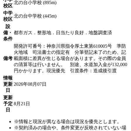
北の台小学校 (895m)
校区
中学
北の台中学校 (445m)
校区
設
備・
都市ガス．整形地．日当たり良好．地盤調査済
条件
開発許可番号：神奈川県指令厚土東第610005号 準防
火地域 司法書士の指定有 分筆登記未了のため、記
備考
載面積に差異が生じる場合があります。その際の金員
の清算等は行いません。 別途、水道加入金が132,000
円かかります。現況優先 引渡条件：造成後引渡
情報
更新
2026年08月07日
日
更新
予定
8月21日
日
※情報と現況が異なる場合は現況を優先とします。
※契約済みの場合や、条件変更が反映されていない場