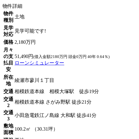
物件詳細
物件
土地
種別
見学
見学可能です!
対応
価格
2,180万円
月々
の支
51,490円
(借入金額2180万円 頭金0万円 40年 0.64％)
払目
ローンシミュレーター
安
所在
綾瀬市蓼川１丁目
地
交通
相模鉄道本線 相模大塚駅 徒歩19分
交通
相模鉄道本線 さがみ野駅 徒歩21分
2
交通
小田急電鉄江ノ島線 大和駅 徒歩41分
3
敷地
100.2㎡ （30.31坪）
面積