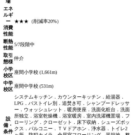
場
エネ
ルギ
ー
★★★（削減率20%）
消費
性能
断熱
5/7段階中
性能
取引
仲介
態様
小学
座間小学校 (1,661m)
校区
中学
座間中学校 (531m)
校区
システムキッチン．カウンターキッチン．給湯器．
LPG．バストイレ別．追焚き可．シャンプードレッサ
ー．ウォッシュレット．暖房便座．洗面化粧台．洗面
所独立．浴室乾燥機．浴室暖房．室内洗濯機置場．フ
設
ローリング．クローゼット．床下収納．シューズボッ
備・
クス．バルコニー．ＴＶドアホン．浄水器．トイレ2
条件
ヶ所．防犯カメラ．全居室フローリング．平坦地．整