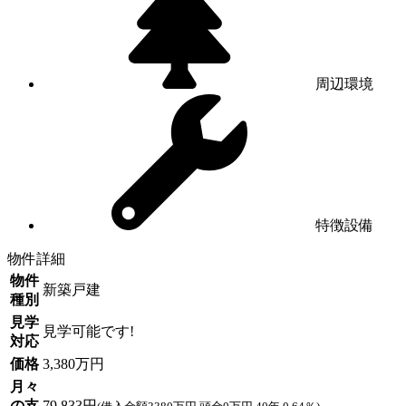
周辺環境
特徴設備
物件詳細
物件
新築戸建
種別
見学
見学可能です!
対応
価格
3,380万円
月々
の支
79,833円