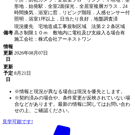
形地．始発駅．全室2面採光．全居室複層ガラス．24
時間換気．浴室に窓．リビング階段．人感センサー付
照明．浴室1坪以上．日当たり良好．地盤調査済
現況優先 宅地造成工事規制区域 法第２２条区域
備考
高さ制限１０ｍ 敷地内に電柱及び支線入る場合有
施工会社：株式会社アーネストワン
情報
更新
2026年08月07日
日
更新
予定
8月21日
日
※情報と現況が異なる場合は現況を優先とします。
※契約済みの場合や、条件変更が反映されていない場
合などがあります。最新の情報に関してはお問い合わ
せの上、ご確認ください。
見学可能です!