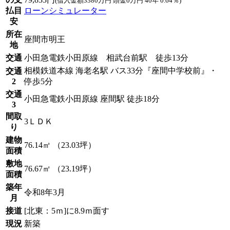
(借入金額3380万円 頭金0万円 40年 0.64％)
払目
ローンシミュレーター
安
所在
座間市明王
地
交通
小田急電鉄小田原線 相武台前駅 徒歩13分
相模鉄道本線 海老名駅 バス33分『座間中学校前』・
交通
2
停歩5分
交通
小田急電鉄小田原線 座間駅 徒歩18分
3
間取
3ＬＤＫ
り
建物
76.14㎡ （23.03坪）
面積
敷地
76.67㎡ （23.19坪）
面積
築年
令和8年3月
月
接道
[北東：5ｍ]に8.9ｍ面す
現況
新築