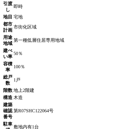
引渡
即時
し
地目
宅地
都市
市街化区域
計画
用途
第一種低層住居専用地域
地域
建ぺ
50％
い率
容積
100％
率
総戸
1戸
数
階数
地上2階建
構造
木造
建築
確認
第R07SHC122064号
番号
駐車
敷地内有1台