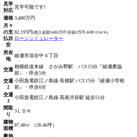
見学
見学可能です!
対応
価格
3,480万円
月々
の支
82,195円
(借入金額3480万円 頭金0万円 40年 0.64％)
払目
ローンシミュレーター
安
所在
綾瀬市深谷中４丁目
地
相模鉄道本線 さがみ野駅 バス15分『綾瀬農協
交通
前』・停歩5分
小田急電鉄江ノ島線 長後駅 バス15分『綾瀬小学校
交通
2
前』・停歩6分
交通
小田急電鉄江ノ島線 高座渋谷駅 徒歩51分
3
間取
3ＬＤＫ
り
建物
87.48㎡ （26.46坪）
面積
敷地