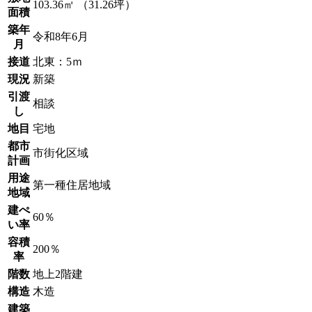
103.36㎡ （31.26坪）
面積
築年
令和8年6月
月
接道
北東：5ｍ
現況
新築
引渡
相談
し
地目
宅地
都市
市街化区域
計画
用途
第一種住居地域
地域
建ぺ
60％
い率
容積
200％
率
階数
地上2階建
構造
木造
建築