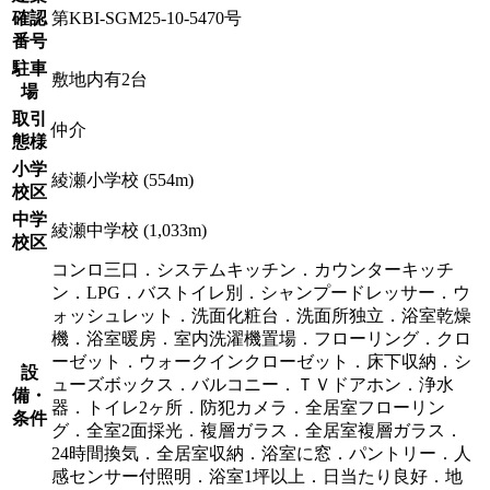
確認
第KBI-SGM25-10-5470号
番号
駐車
敷地内有2台
場
取引
仲介
態様
小学
綾瀬小学校 (554m)
校区
中学
綾瀬中学校 (1,033m)
校区
コンロ三口．システムキッチン．カウンターキッチ
ン．LPG．バストイレ別．シャンプードレッサー．ウ
ォッシュレット．洗面化粧台．洗面所独立．浴室乾燥
機．浴室暖房．室内洗濯機置場．フローリング．クロ
ーゼット．ウォークインクローゼット．床下収納．シ
設
ューズボックス．バルコニー．ＴＶドアホン．浄水
備・
器．トイレ2ヶ所．防犯カメラ．全居室フローリン
条件
グ．全室2面採光．複層ガラス．全居室複層ガラス．
24時間換気．全居室収納．浴室に窓．パントリー．人
感センサー付照明．浴室1坪以上．日当たり良好．地