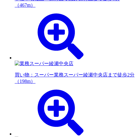
（467m）
買い物：スーパー
業務スーパー綾瀬中央店まで徒歩2分
（198m）