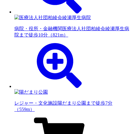
病院・役所・金融機関
医療法人社団柏綾会綾瀬厚生病
院まで徒歩10分（821m）
レジャー・文化施設
陽だまり公園まで徒歩7分
（559m）