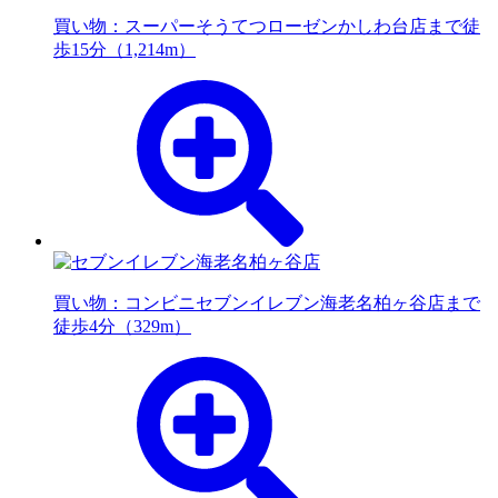
買い物：スーパー
そうてつローゼンかしわ台店まで徒
歩15分（1,214m）
買い物：コンビニ
セブンイレブン海老名柏ヶ谷店まで
徒歩4分（329m）