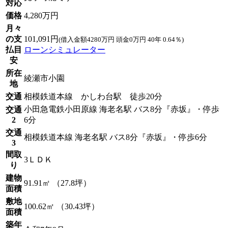
対応
価格
4,280万円
月々
の支
101,091円
(借入金額4280万円 頭金0万円 40年 0.64％)
払目
ローンシミュレーター
安
所在
綾瀬市小園
地
交通
相模鉄道本線 かしわ台駅 徒歩20分
小田急電鉄小田原線 海老名駅 バス8分『赤坂』・停歩
交通
2
6分
交通
相模鉄道本線 海老名駅 バス8分『赤坂』・停歩6分
3
間取
3ＬＤＫ
り
建物
91.91㎡ （27.8坪）
面積
敷地
100.62㎡ （30.43坪）
面積
築年