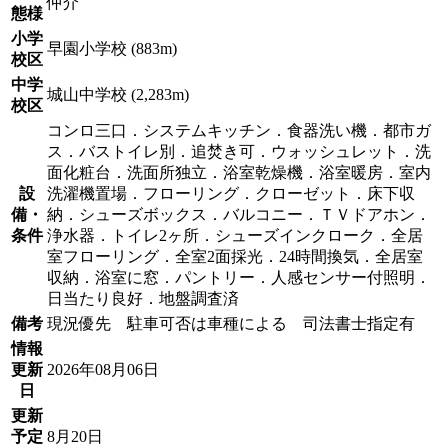
仲介
態様
小学
早園小学校 (883m)
校区
中学
城山中学校 (2,283m)
校区
コンロ三口．システムキッチン．食器洗い機．都市ガ
ス．バストイレ別．追焚き可．ウォッシュレット．洗
面化粧台．洗面所独立．浴室乾燥機．浴室暖房．室内
設
洗濯機置場．フローリング．クローゼット．床下収
備・
納．シューズボックス．バルコニー．ＴＶドアホン．
条件
浄水器．トイレ2ヶ所．シューズインクローク．全居
室フローリング．全室2面採光．24時間換気．全居室
収納．浴室に窓．パントリー．人感センサー付照明．
日当たり良好．地盤調査済
備考
現況優先 駐車可否は車種による 司法書士指定有
情報
更新
2026年08月06日
日
更新
予定
8月20日