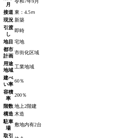
令和7年9月
月
接道
東：4.5ｍ
現況
新築
引渡
即時
し
地目
宅地
都市
市街化区域
計画
用途
工業地域
地域
建ぺ
60％
い率
容積
200％
率
階数
地上2階建
構造
木造
駐車
敷地内有2台
場
取引