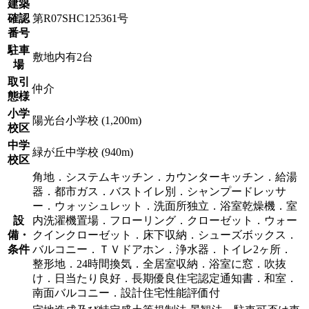
建築
確認
第R07SHC125361号
番号
駐車
敷地内有2台
場
取引
仲介
態様
小学
陽光台小学校 (1,200m)
校区
中学
緑が丘中学校 (940m)
校区
角地．システムキッチン．カウンターキッチン．給湯
器．都市ガス．バストイレ別．シャンプードレッサ
ー．ウォッシュレット．洗面所独立．浴室乾燥機．室
設
内洗濯機置場．フローリング．クローゼット．ウォー
備・
クインクローゼット．床下収納．シューズボックス．
条件
バルコニー．ＴＶドアホン．浄水器．トイレ2ヶ所．
整形地．24時間換気．全居室収納．浴室に窓．吹抜
け．日当たり良好．長期優良住宅認定通知書．和室．
南面バルコニー．設計住宅性能評価付