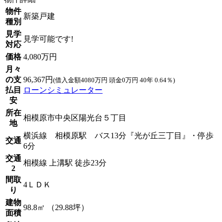
物件
新築戸建
種別
見学
見学可能です!
対応
価格
4,080万円
月々
の支
96,367円
(借入金額4080万円 頭金0万円 40年 0.64％)
払目
ローンシミュレーター
安
所在
相模原市中央区陽光台５丁目
地
横浜線 相模原駅 バス13分『光が丘三丁目』・停歩
交通
6分
交通
相模線 上溝駅 徒歩23分
2
間取
4ＬＤＫ
り
建物
98.8㎡ （29.88坪）
面積