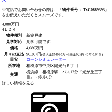
求
※電話でお問い合わせの際は、「
物件番号： TxC0889393
」
をお伝えいただくとスムーズです。
4,080万円
4ＬＤＫ
物件種別
新築戸建
見学対応
見学可能です!
価格
4,080万円
月々の支払
96,367円
(借入金額4080万円 頭金0万円 40年 0.64％)
目安
ローンシミュレーター
所在地
相模原市中央区陽光台５丁目
横浜線 相模原駅 バス13分『光が丘三丁
交通
目』・停歩6分
詳しい情報を見る