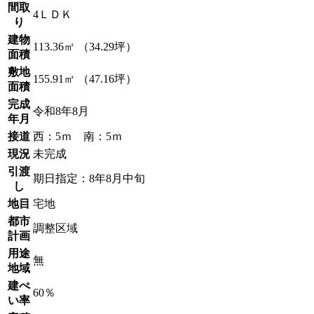
間取
4ＬＤＫ
り
建物
113.36㎡ （34.29坪）
面積
敷地
155.91㎡ （47.16坪）
面積
完成
令和8年8月
年月
接道
西：5ｍ 南：5ｍ
現況
未完成
引渡
期日指定：8年8月中旬
し
地目
宅地
都市
調整区域
計画
用途
無
地域
建ぺ
60％
い率