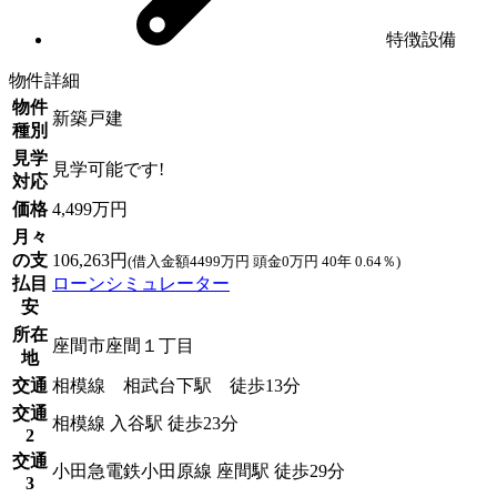
特徴設備
物件詳細
物件
新築戸建
種別
見学
見学可能です!
対応
価格
4,499万円
月々
の支
106,263円
(借入金額4499万円 頭金0万円 40年 0.64％)
払目
ローンシミュレーター
安
所在
座間市座間１丁目
地
交通
相模線 相武台下駅 徒歩13分
交通
相模線 入谷駅 徒歩23分
2
交通
小田急電鉄小田原線 座間駅 徒歩29分
3