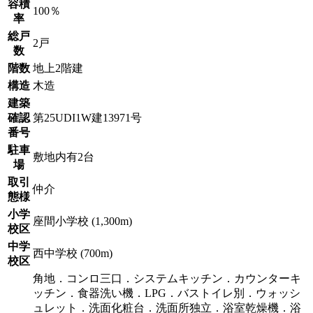
容積
100％
率
総戸
2戸
数
階数
地上2階建
構造
木造
建築
確認
第25UDI1W建13971号
番号
駐車
敷地内有2台
場
取引
仲介
態様
小学
座間小学校 (1,300m)
校区
中学
西中学校 (700m)
校区
角地．コンロ三口．システムキッチン．カウンターキ
ッチン．食器洗い機．LPG．バストイレ別．ウォッシ
ュレット．洗面化粧台．洗面所独立．浴室乾燥機．浴