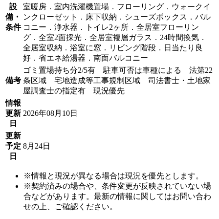
設
室暖房．室内洗濯機置場．フローリング．ウォークイ
備・
ンクローゼット．床下収納．シューズボックス．バル
条件
コニー．浄水器．トイレ2ヶ所．全居室フローリン
グ．全室2面採光．全居室複層ガラス．24時間換気．
全居室収納．浴室に窓．リビング階段．日当たり良
好．省エネ給湯器．南面バルコニー
ゴミ置場持ち分2/5有 駐車可否は車種による 法第22
備考
条区域 宅地造成等工事規制区域 司法書士・土地家
屋調査士の指定有 現況優先
情報
更新
2026年08月10日
日
更新
予定
8月24日
日
※情報と現況が異なる場合は現況を優先とします。
※契約済みの場合や、条件変更が反映されていない場
合などがあります。最新の情報に関してはお問い合わ
せの上、ご確認ください。