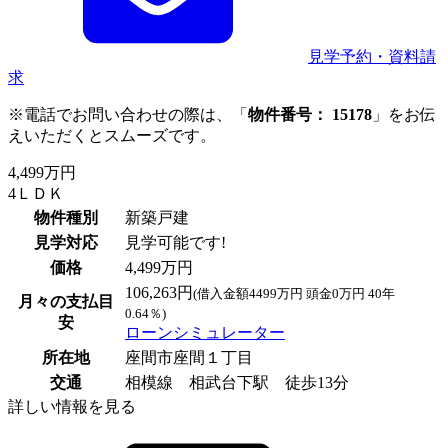
見学予約・資料請
求
※電話でお問い合わせの際は、「
物件番号： 15178
」をお伝
えいただくとスムーズです。
4,499万円
4ＬＤＫ
物件種別
新築戸建
見学対応
見学可能です!
価格
4,499万円
106,263円
(借入金額4499万円 頭金0万円 40年
月々の支払目
0.64％)
安
ローンシミュレーター
所在地
座間市座間１丁目
交通
相模線 相武台下駅 徒歩13分
詳しい情報を見る