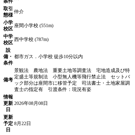
条件
取引
仲介
態様
小学
座間小学校 (551m)
校区
中学
西中学校 (787m)
校区
設
備・
都市ガス．小学校 徒歩10分以内
条件
景観法 農地法 重要土地等調査法 宅地造成及び特
定盛土等規制法 小型無人機等飛行禁止法 セットバ
備考
ック部分は座間市に移管予定 司法書士・土地家屋調
査士の指定有 引渡条件：現況有姿
情報
更新
2026年08月08日
日
更新
予定
8月22日
日