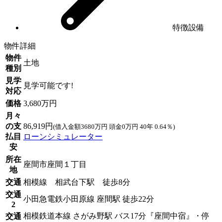
特徴設備
物件詳細
物件
土地
種別
見学
見学可能です!
対応
価格
3,680万円
月々
の支
86,919円
(借入金額3680万円 頭金0万円 40年 0.64％)
払目
ローンシミュレーター
安
所在
座間市座間１丁目
地
交通
相模線 相武台下駅 徒歩8分
交通
小田急電鉄小田原線 座間駅 徒歩22分
2
相模鉄道本線 さがみ野駅 バス17分『座間中宿』・停
交通