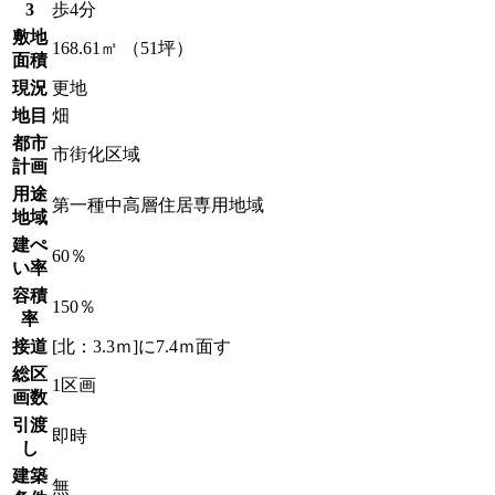
3
歩4分
敷地
168.61㎡ （51坪）
面積
現況
更地
地目
畑
都市
市街化区域
計画
用途
第一種中高層住居専用地域
地域
建ぺ
60％
い率
容積
150％
率
接道
[北：3.3ｍ]に7.4ｍ面す
総区
1区画
画数
引渡
即時
し
建築
無