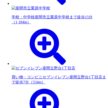
学校：中学校
座間市立栗原中学校まで徒歩15分
（1,184m）
買い物：コンビニ
セブンイレブン座間立野台1丁目店ま
で徒歩7分（534m）