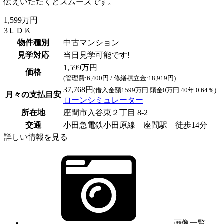
伝えいただくとスムーズです。
1,599万円
3ＬＤＫ
物件種別
中古マンション
見学対応
当日見学可能です!
1,599万円
価格
(管理費:6,400円 / 修繕積立金:18,919円)
37,768円
(借入金額1599万円 頭金0万円 40年 0.64％)
月々の支払目安
ローンシミュレーター
所在地
座間市入谷東２丁目 8-2
交通
小田急電鉄小田原線 座間駅 徒歩14分
詳しい情報を見る
画像一覧