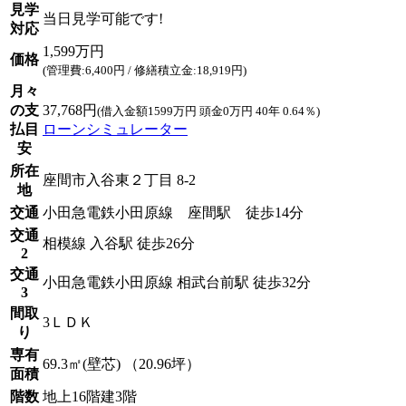
見学
当日見学可能です!
対応
1,599万円
価格
(管理費:6,400円 / 修繕積立金:18,919円)
月々
の支
37,768円
(借入金額1599万円 頭金0万円 40年 0.64％)
払目
ローンシミュレーター
安
所在
座間市入谷東２丁目 8-2
地
交通
小田急電鉄小田原線 座間駅 徒歩14分
交通
相模線 入谷駅 徒歩26分
2
交通
小田急電鉄小田原線 相武台前駅 徒歩32分
3
間取
3ＬＤＫ
り
専有
69.3㎡(壁芯) （20.96坪）
面積
階数
地上16階建3階