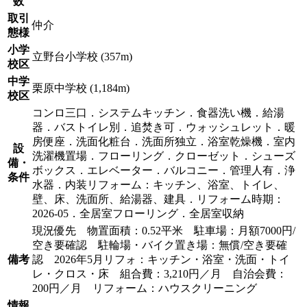
数
取引
仲介
態様
小学
立野台小学校 (357m)
校区
中学
栗原中学校 (1,184m)
校区
コンロ三口．システムキッチン．食器洗い機．給湯
器．バストイレ別．追焚き可．ウォッシュレット．暖
房便座．洗面化粧台．洗面所独立．浴室乾燥機．室内
設
洗濯機置場．フローリング．クローゼット．シューズ
備・
ボックス．エレベーター．バルコニー．管理人有．浄
条件
水器．内装リフォーム：キッチン、浴室、トイレ、
壁、床、洗面所、給湯器、建具．リフォーム時期：
2026-05．全居室フローリング．全居室収納
現況優先 物置面積：0.52平米 駐車場：月額7000円/
空き要確認 駐輪場・バイク置き場：無償/空き要確
備考
認 2026年5月リフォ：キッチン・浴室・洗面・トイ
レ・クロス・床 組合費：3,210円／月 自治会費：
200円／月 リフォーム：ハウスクリーニング
情報