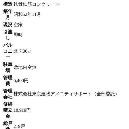
構造
鉄骨鉄筋コンクリート
築年
昭和52年11月
月
現況
空家
引渡
即時
し
バル
コニ
北 7.06㎡
ー
駐車
敷地内空無
場
管理
6,400円
費
管理
株式会社東京建物アメニティサポート（全部委託）
会社
修繕
積立
18,919円
金
総戸
219戸