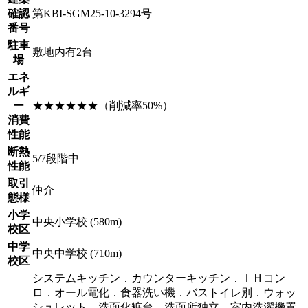
確認
第KBI-SGM25-10-3294号
番号
駐車
敷地内有2台
場
エネ
ルギ
ー
★★★★★★（削減率50%）
消費
性能
断熱
5/7段階中
性能
取引
仲介
態様
小学
中央小学校 (580m)
校区
中学
中央中学校 (710m)
校区
システムキッチン．カウンターキッチン．ＩＨコン
ロ．オール電化．食器洗い機．バストイレ別．ウォッ
シュレット．洗面化粧台．洗面所独立．室内洗濯機置