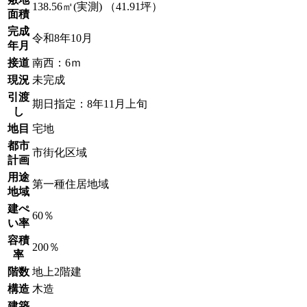
138.56㎡(実測) （41.91坪）
面積
完成
令和8年10月
年月
接道
南西：6ｍ
現況
未完成
引渡
期日指定：8年11月上旬
し
地目
宅地
都市
市街化区域
計画
用途
第一種住居地域
地域
建ぺ
60％
い率
容積
200％
率
階数
地上2階建
構造
木造
建築