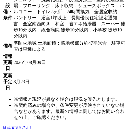
設
場．フローリング．床下収納．シューズボックス．バ
備・
ルコニー．トイレ2ヶ所．24時間換気．全居室収納．
条件
パントリー．浴室1坪以上．長期優良住宅認定通知
書．全室南西向き．和室．省エネ給湯器．スーパー 徒
歩10分以内．総合病院 徒歩10分以内．小学校 徒歩10
分以内
準防火地域 土地面積：路地状部分約47平米含 駐車可
備考
否は車種による
情報
更新
2026年08月09日
日
更新
予定
8月23日
日
※情報と現況が異なる場合は現況を優先とします。
※契約済みの場合や、条件変更が反映されていない場
合などがあります。最新の情報に関してはお問い合わ
せの上、ご確認ください。
見学可能です!