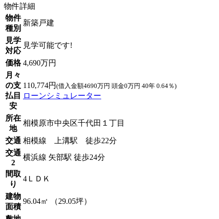
物件詳細
物件
新築戸建
種別
見学
見学可能です!
対応
価格
4,690万円
月々
の支
110,774円
(借入金額4690万円 頭金0万円 40年 0.64％)
払目
ローンシミュレーター
安
所在
相模原市中央区千代田１丁目
地
交通
相模線 上溝駅 徒歩22分
交通
横浜線 矢部駅 徒歩24分
2
間取
4ＬＤＫ
り
建物
96.04㎡ （29.05坪）
面積
敷地