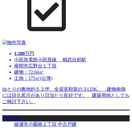
1,580
万円
小田急電鉄小田原線 相武台前駅
座間市広野台１丁目
建物：72.04㎡
土地：175㎡(公簿)
ゆとりの敷地約５２坪。全居室和室の３LDK。 建物南側
には目久尻川があり日当たり良好です。 建築用地としても
ご検討下さい。
中古戸建
綾瀬市小園南２丁目 中古戸建