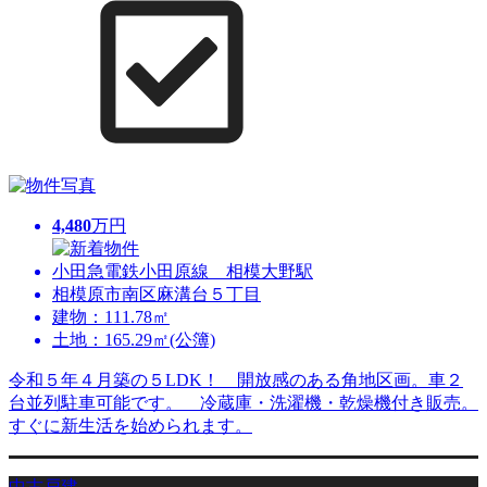
4,480
万円
小田急電鉄小田原線 相模大野駅
相模原市南区麻溝台５丁目
建物：111.78㎡
土地：165.29㎡(公簿)
令和５年４月築の５LDK！ 開放感のある角地区画。車２
台並列駐車可能です。 冷蔵庫・洗濯機・乾燥機付き販売。
すぐに新生活を始められます。
中古戸建