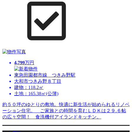
4,799
万円
東急田園都市線 つきみ野駅
大和市つきみ野８丁目
建物：118.2㎡
土地：165.38㎡(公簿)
約５０坪のゆとりの敷地。快適に新生活が始められるリノベ
ーション住宅。 ご家族との時間を育むＬＤＫは２９.６帖
の広々空間！ 食洗機付アイランドキッチン。