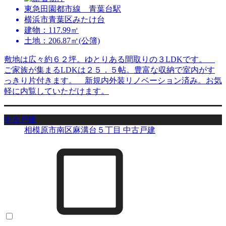
東急田園都市線 青葉台駅
横浜市青葉区みたけ台
建物：117.99㎡
土地：206.87㎡(公簿)
敷地は広々約６２坪。ゆとりある間取りの３LDKです。
ご家族が集まるLDKは２５．５帖。豊富な収納で室内がす
っきり片付きます。 新規内外装リノベーション済み。お気
軽に内覧していただけます。
中古戸建
相模原市南区麻溝台５丁目 中古戸建