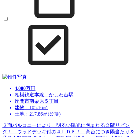
4,080
万円
相模鉄道本線 かしわ台駅
座間市南栗原５丁目
建物：105.16㎡
土地：217.86㎡(公簿)
２面バルコニーにより、明るい陽光に包まれる２階リビン
グ！ ウッドデッキ付の４ＬＤＫ！ 高台につき陽当たり＆