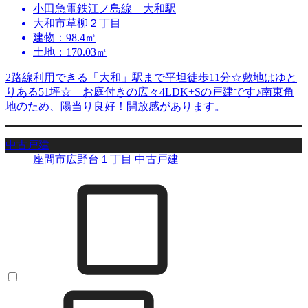
小田急電鉄江ノ島線 大和駅
大和市草柳２丁目
建物：98.4㎡
土地：170.03㎡
2路線利用できる「大和」駅まで平坦徒歩11分☆敷地はゆと
りある51坪☆ お庭付きの広々4LDK+Sの戸建です♪南東角
地のため、陽当り良好！開放感があります。
中古戸建
座間市広野台１丁目 中古戸建