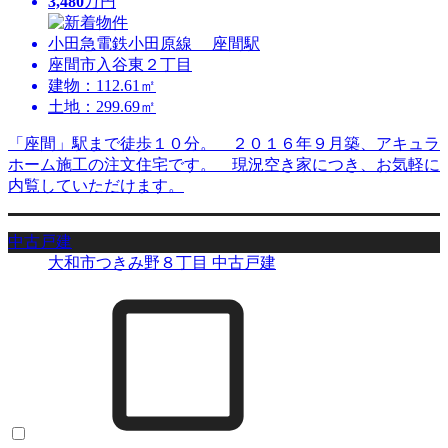
3,480
万円
小田急電鉄小田原線 座間駅
座間市入谷東２丁目
建物：112.61㎡
土地：299.69㎡
「座間」駅まで徒歩１０分。 ２０１６年９月築、アキュラ
ホーム施工の注文住宅です。 現況空き家につき、お気軽に
内覧していただけます。
中古戸建
大和市つきみ野８丁目 中古戸建