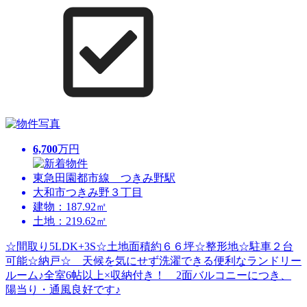
6,700
万円
東急田園都市線 つきみ野駅
大和市つきみ野３丁目
建物：187.92㎡
土地：219.62㎡
☆間取り5LDK+3S☆土地面積約６６坪☆整形地☆駐車２台
可能☆納戸☆ 天候を気にせず洗濯できる便利なランドリー
ルーム♪全室6帖以上×収納付き！ 2面バルコニーにつき、
陽当り・通風良好です♪