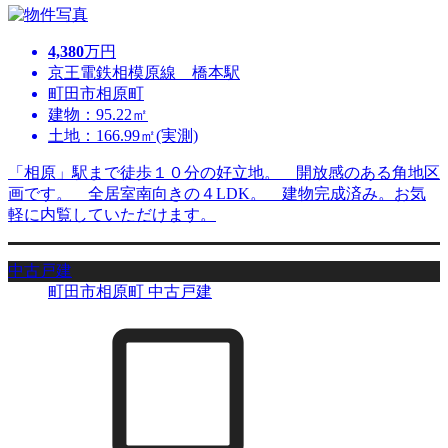
4,380
万円
京王電鉄相模原線 橋本駅
町田市相原町
建物：95.22㎡
土地：166.99㎡(実測)
「相原」駅まで徒歩１０分の好立地。 開放感のある角地区
画です。 全居室南向きの４LDK。 建物完成済み。お気
軽に内覧していただけます。
中古戸建
町田市相原町 中古戸建