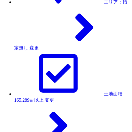
エリア：指
定無し
変更
土地面積
165.289㎡以上
変更