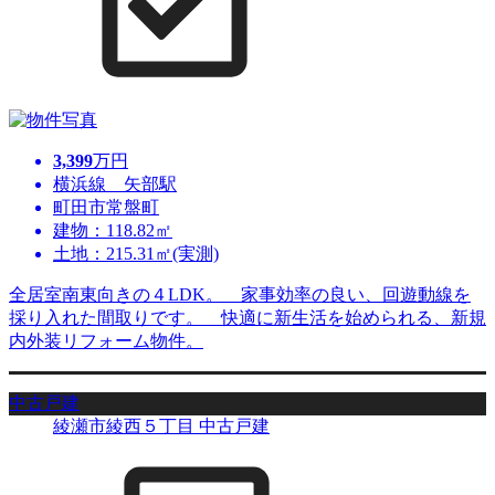
3,399
万円
横浜線 矢部駅
町田市常盤町
建物：118.82㎡
土地：215.31㎡(実測)
全居室南東向きの４LDK。 家事効率の良い、回遊動線を
採り入れた間取りです。 快適に新生活を始められる、新規
内外装リフォーム物件。
中古戸建
綾瀬市綾西５丁目 中古戸建