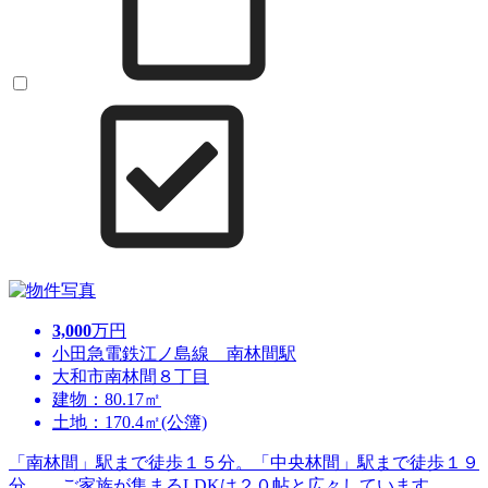
3,000
万円
小田急電鉄江ノ島線 南林間駅
大和市南林間８丁目
建物：80.17㎡
土地：170.4㎡(公簿)
「南林間」駅まで徒歩１５分。「中央林間」駅まで徒歩１９
分。 ご家族が集まるLDKは２０帖と広々しています。