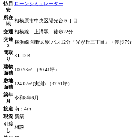
払目
ローンシミュレーター
安
所在
相模原市中央区陽光台５丁目
地
交通
相模線 上溝駅 徒歩22分
交通
横浜線 淵野辺駅 バス12分『光が丘三丁目』・停歩7分
2
間取
3ＬＤＫ
り
建物
100.53㎡ （30.41坪）
面積
敷地
124.02㎡(実測) （37.51坪）
面積
築年
令和8年6月
月
接道
南：4ｍ
現況
新築
引渡
相談
し