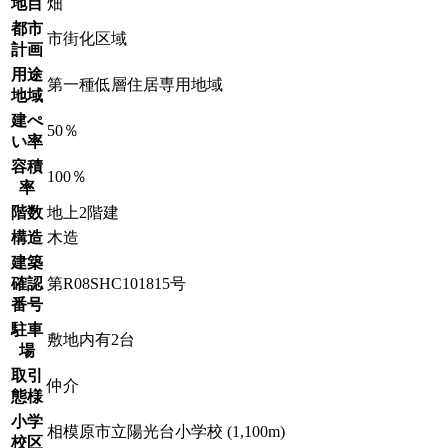
地目
畑
都市
市街化区域
計画
用途
第一種低層住居専用地域
地域
建ぺ
50％
い率
容積
100％
率
階数
地上2階建
構造
木造
建築
確認
第R08SHC101815号
番号
駐車
敷地内有2台
場
取引
仲介
態様
小学
相模原市立陽光台小学校 (1,100m)
校区