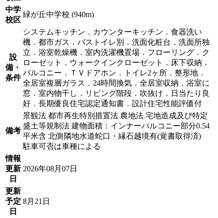
中学
緑が丘中学校 (940m)
校区
システムキッチン．カウンターキッチン．食器洗い
機．都市ガス．バストイレ別．洗面化粧台．洗面所独
立．浴室乾燥機．室内洗濯機置場．フローリング．ク
設
ローゼット．ウォークインクローゼット．床下収納．
備・
バルコニー．ＴＶドアホン．トイレ2ヶ所．整形地．
条件
全居室複層ガラス．24時間換気．全居室収納．浴室に
窓．室内物干し．リビング階段．吹抜け．日当たり良
好．長期優良住宅認定通知書．設計住宅性能評価付
景観法 都市再生特別措置法 農地法 宅地造成及び特定
盛土等規制法 建物面積：インナーバルコニー部分0.54
備考
平米含 北側隣地水道蛇口・縁石越境有(覚書取得済)
駐車可否は車種による
情報
更新
2026年08月07日
日
更新
予定
8月21日
日