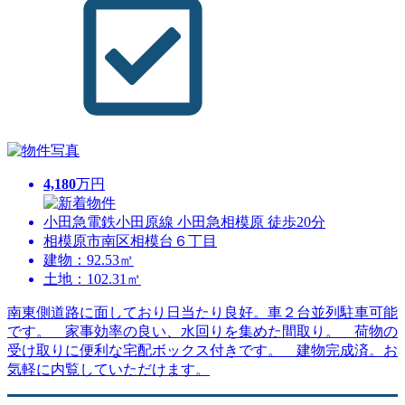
4,180
万円
小田急電鉄小田原線 小田急相模原 徒歩20分
相模原市南区相模台６丁目
建物：92.53㎡
土地：102.31㎡
南東側道路に面しており日当たり良好。車２台並列駐車可能
です。 家事効率の良い、水回りを集めた間取り。 荷物の
受け取りに便利な宅配ボックス付きです。 建物完成済。お
気軽に内覧していただけます。