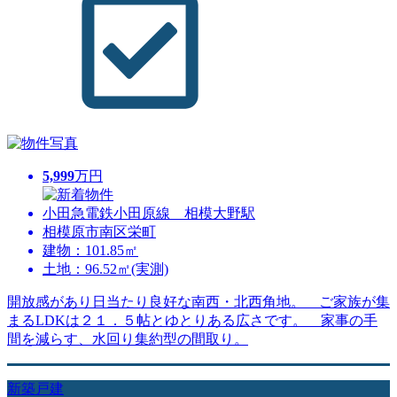
5,999
万円
小田急電鉄小田原線 相模大野駅
相模原市南区栄町
建物：101.85㎡
土地：96.52㎡(実測)
開放感があり日当たり良好な南西・北西角地。 ご家族が集
まるLDKは２１．５帖とゆとりある広さです。 家事の手
間を減らす、水回り集約型の間取り。
新築戸建