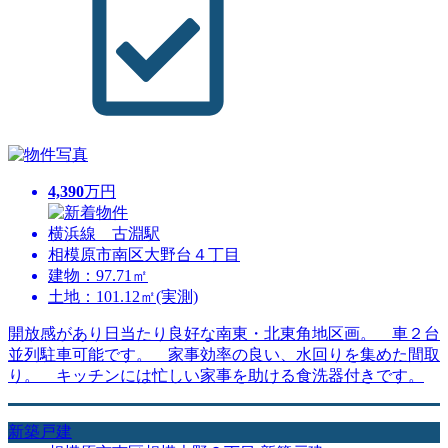
4,390
万円
横浜線 古淵駅
相模原市南区大野台４丁目
建物：97.71㎡
土地：101.12㎡(実測)
開放感があり日当たり良好な南東・北東角地区画。 車２台
並列駐車可能です。 家事効率の良い、水回りを集めた間取
り。 キッチンには忙しい家事を助ける食洗器付きです。
新築戸建