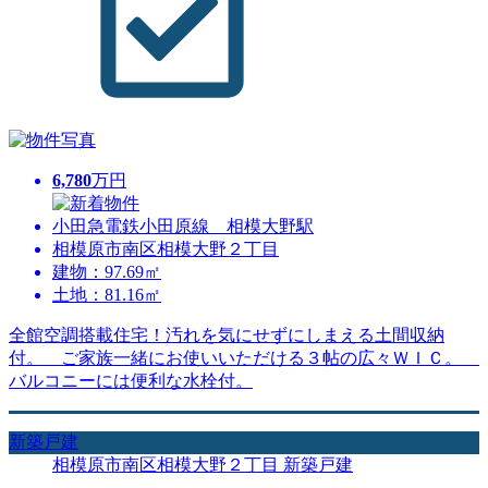
6,780
万円
小田急電鉄小田原線 相模大野駅
相模原市南区相模大野２丁目
建物：97.69㎡
土地：81.16㎡
全館空調搭載住宅！汚れを気にせずにしまえる土間収納
付。 ご家族一緒にお使いいただける３帖の広々ＷＩＣ。
バルコニーには便利な水栓付。
新築戸建
相模原市南区相模大野２丁目 新築戸建