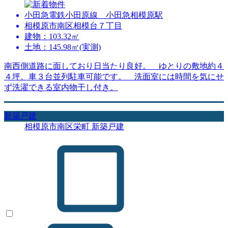
小田急電鉄小田原線 小田急相模原駅
相模原市南区相模台７丁目
建物：103.32㎡
土地：145.98㎡(実測)
南西側道路に面しており日当たり良好。 ゆとりの敷地約４
４坪。車３台並列駐車可能です。 洗面室には時間を気にせ
ず洗濯できる室内物干し付き。
新築戸建
相模原市南区栄町 新築戸建