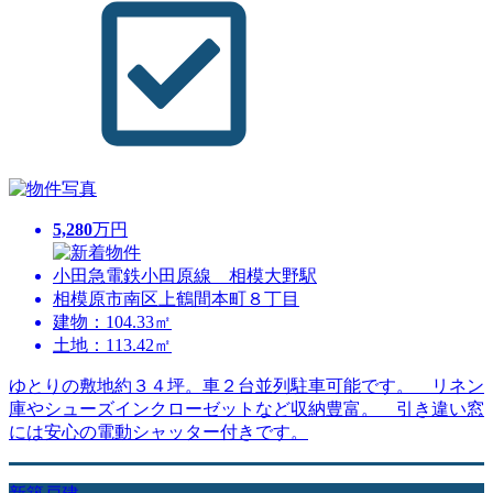
5,280
万円
小田急電鉄小田原線 相模大野駅
相模原市南区上鶴間本町８丁目
建物：104.33㎡
土地：113.42㎡
ゆとりの敷地約３４坪。車２台並列駐車可能です。 リネン
庫やシューズインクローゼットなど収納豊富。 引き違い窓
には安心の電動シャッター付きです。