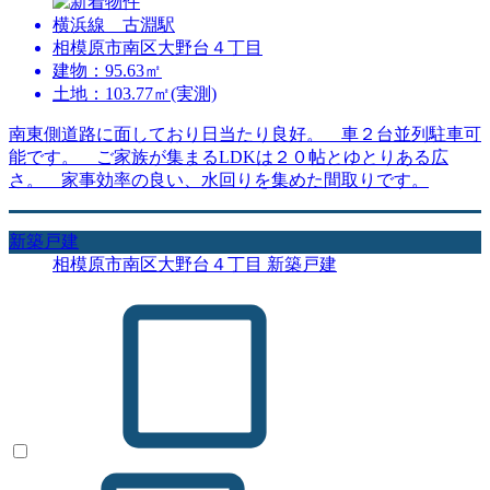
横浜線 古淵駅
相模原市南区大野台４丁目
建物：95.63㎡
土地：103.77㎡(実測)
南東側道路に面しており日当たり良好。 車２台並列駐車可
能です。 ご家族が集まるLDKは２０帖とゆとりある広
さ。 家事効率の良い、水回りを集めた間取りです。
新築戸建
相模原市南区大野台４丁目 新築戸建