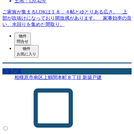
土地：120.42㎡
ご家族が集まるLDKは１８．４帖とゆとりある広さ。 上
部が吹抜けになっており開放感があります。 家事効率の良
い、水回りを集めた間取り。
物件
問合せ
物件
お気に入り
新築戸建
相模原市南区上鶴間本町８丁目 新築戸建