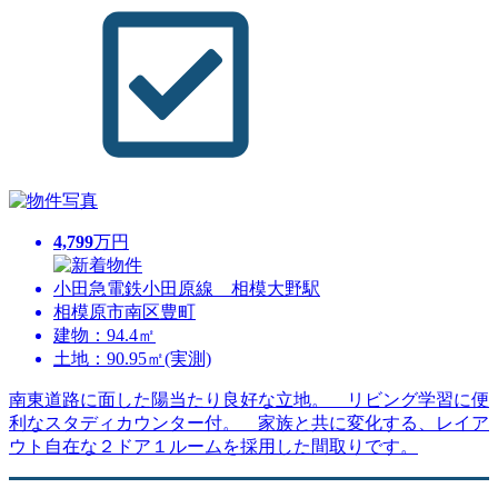
4,799
万円
小田急電鉄小田原線 相模大野駅
相模原市南区豊町
建物：94.4㎡
土地：90.95㎡(実測)
南東道路に面した陽当たり良好な立地。 リビング学習に便
利なスタディカウンター付。 家族と共に変化する、レイア
ウト自在な２ドア１ルームを採用した間取りです。