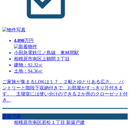
4,890
万円
小田急電鉄江ノ島線 東林間駅
相模原市南区上鶴間３丁目
建物：92.32㎡
土地：94.36㎡
ご家族が集まるLDKは１７．２帖とゆとりある広さ。 パ
ントリーと階段下収納付きで、お部屋がすっきり片付きま
す。 主寝室には使い分けのできる２か所のクローゼット付
き。
新築戸建
相模原市南区若松１丁目 新築戸建