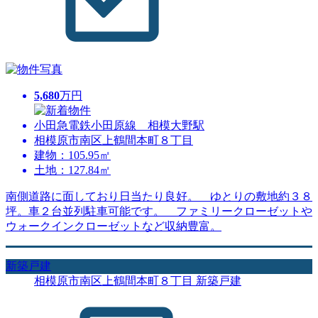
5,680
万円
小田急電鉄小田原線 相模大野駅
相模原市南区上鶴間本町８丁目
建物：105.95㎡
土地：127.84㎡
南側道路に面しており日当たり良好。 ゆとりの敷地約３８
坪。車２台並列駐車可能です。 ファミリークローゼットや
ウォークインクローゼットなど収納豊富。
新築戸建
相模原市南区上鶴間本町８丁目 新築戸建