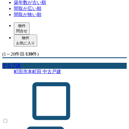
築年数が古い順
間取が広い順
間取が狭い順
物件
問合せ
物件
お気に入り
(1～20件目/
139
件)
中古戸建
町田市本町田 中古戸建