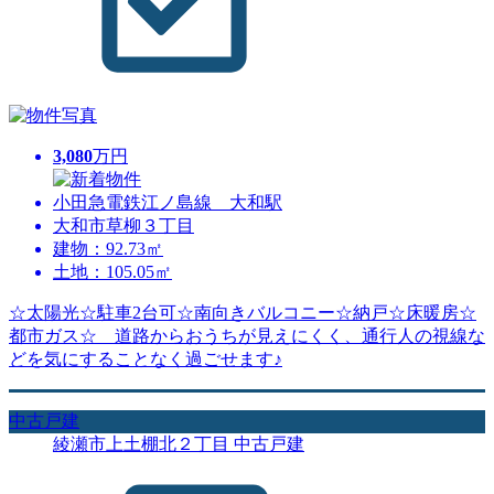
3,080
万円
小田急電鉄江ノ島線 大和駅
大和市草柳３丁目
建物：92.73㎡
土地：105.05㎡
☆太陽光☆駐車2台可☆南向きバルコニー☆納戸☆床暖房☆
都市ガス☆ 道路からおうちが見えにくく、通行人の視線な
どを気にすることなく過ごせます♪
中古戸建
綾瀬市上土棚北２丁目 中古戸建