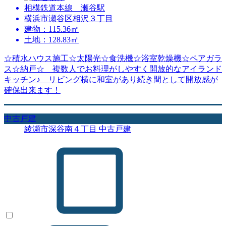
相模鉄道本線 瀬谷駅
横浜市瀬谷区相沢３丁目
建物：115.36㎡
土地：128.83㎡
☆積水ハウス施工☆太陽光☆食洗機☆浴室乾燥機☆ペアガラ
ス☆納戸☆ 複数人でお料理がしやすく開放的なアイランド
キッチン♪ リビング横に和室があり続き間として開放感が
確保出来ます！
中古戸建
綾瀬市深谷南４丁目 中古戸建