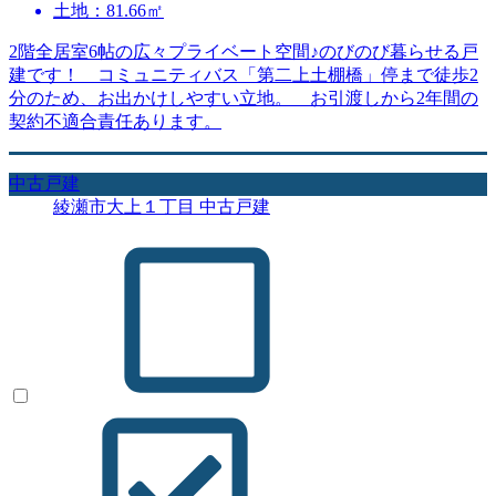
土地：81.66㎡
2階全居室6帖の広々プライベート空間♪のびのび暮らせる戸
建です！ コミュニティバス「第二上土棚橋」停まで徒歩2
分のため、お出かけしやすい立地。 お引渡しから2年間の
契約不適合責任あります。
中古戸建
綾瀬市大上１丁目 中古戸建