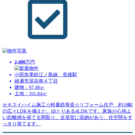
2,480
万円
小田急電鉄江ノ島線 長後駅
綾瀬市深谷南４丁目
建物：97.48㎡
土地：101.84㎡
セキスイハイム施工☆軽量鉄骨造☆リフォーム住戸 約18帖
の広々LDKを備えた、ゆとりある4LDKです。家族が心地よ
い距離感を保てる間取り。全居室に収納があり、住空間をす
っきり保てます。