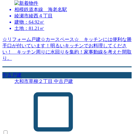
相模鉄道本線 海老名駅
綾瀬市綾西４丁目
建物：64.92㎡
土地：81.21㎡
☆リフォーム戸建☆カースペース☆ キッチンには便利な勝
手口が付いています！明るいキッチンでお料理してくださ
い！ キッチン周りに水回りを集約！家事動線を考えた間取
り。
中古戸建
大和市草柳２丁目 中古戸建