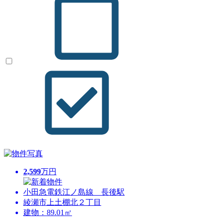
2,599
万円
小田急電鉄江ノ島線 長後駅
綾瀬市上土棚北２丁目
建物：89.01㎡