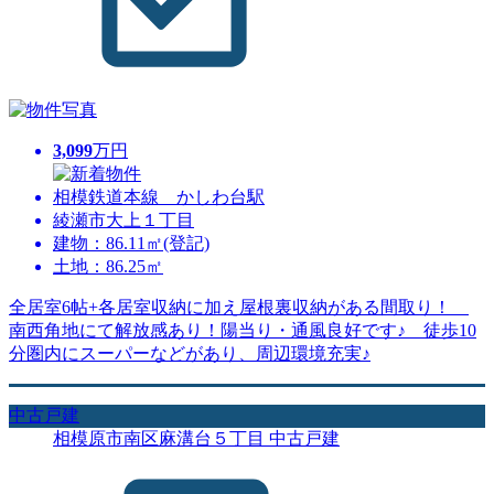
3,099
万円
相模鉄道本線 かしわ台駅
綾瀬市大上１丁目
建物：86.11㎡(登記)
土地：86.25㎡
全居室6帖+各居室収納に加え屋根裏収納がある間取り！
南西角地にて解放感あり！陽当り・通風良好です♪ 徒歩10
分圏内にスーパーなどがあり、周辺環境充実♪
中古戸建
相模原市南区麻溝台５丁目 中古戸建