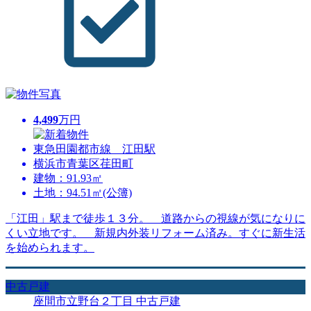
4,499
万円
東急田園都市線 江田駅
横浜市青葉区荏田町
建物：91.93㎡
土地：94.51㎡(公簿)
「江田」駅まで徒歩１３分。 道路からの視線が気になりに
くい立地です。 新規内外装リフォーム済み。すぐに新生活
を始められます。
中古戸建
座間市立野台２丁目 中古戸建