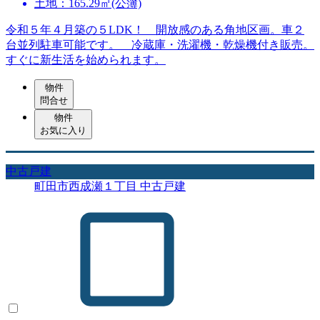
土地：165.29㎡(公簿)
令和５年４月築の５LDK！ 開放感のある角地区画。車２
台並列駐車可能です。 冷蔵庫・洗濯機・乾燥機付き販売。
すぐに新生活を始められます。
物件
問合せ
物件
お気に入り
中古戸建
町田市西成瀬１丁目 中古戸建