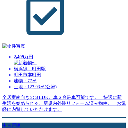
2,499
万円
横浜線 町田駅
町田市本町田
建物：77㎡
土地：123.93㎡(公簿)
全居室南向きの３LDK。車２台駐車可能です。 快適に新
生活を始められる、新規内外装リフォーム済み物件。 お気
軽に内覧していただけます。
中古戸建