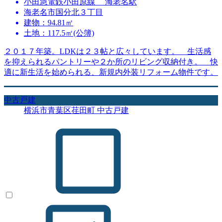
小田急電鉄小田原線 海老名駅
海老名市国分北３丁目
建物：94.81㎡
土地：117.5㎡(公簿)
２０１７年築。LDKは２３帖と広々しています。 生活感
を抑えられるパントリーや２か所のリビング収納付き。 快
適に新生活を始められる、新規内外装リフォーム物件です。
中古戸建
横浜市青葉区荏田町 中古戸建