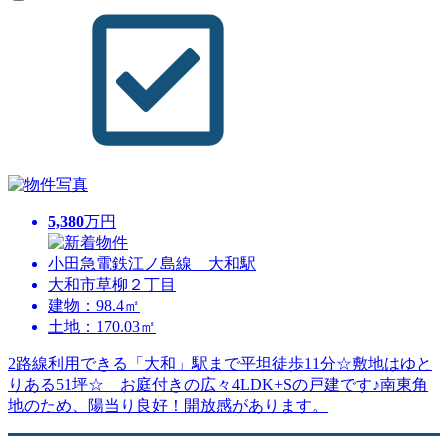
5,380
万円
小田急電鉄江ノ島線 大和駅
大和市草柳２丁目
建物：98.4㎡
土地：170.03㎡
2路線利用できる「大和」駅まで平坦徒歩11分☆敷地はゆと
りある51坪☆ お庭付きの広々4LDK+Sの戸建です♪南東角
地のため、陽当り良好！開放感があります。