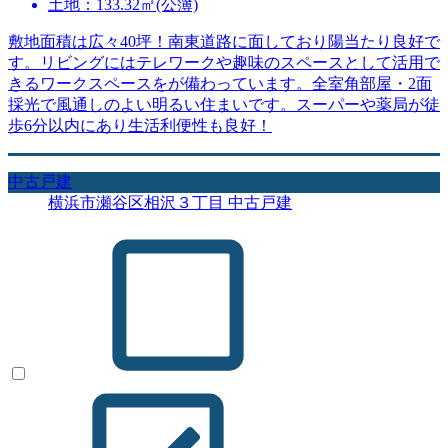
土地：133.32㎡(公簿)
敷地面積は広々40坪！南東道路に面しており陽当たり良好で
す。リビングにはテレワークや趣味のスペースとして活用で
きるワークスペースをが備わっています。全室角部屋・2面
採光で風通しのよい明るい住まいです。スーパーや薬局が徒
歩6分以内にあり生活利便性も良好！
中古戸建
横浜市瀬谷区相沢３丁目 中古戸建