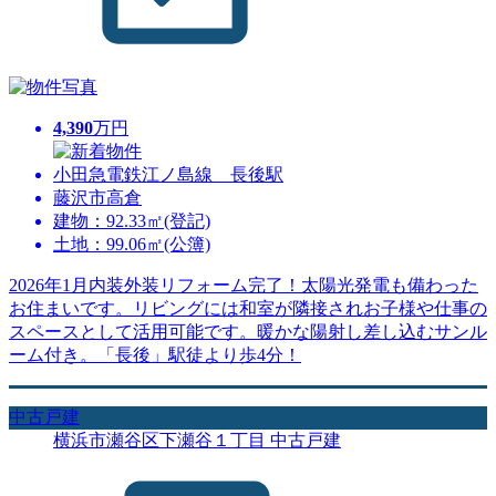
4,390
万円
小田急電鉄江ノ島線 長後駅
藤沢市高倉
建物：92.33㎡(登記)
土地：99.06㎡(公簿)
2026年1月内装外装リフォーム完了！太陽光発電も備わった
お住まいです。リビングには和室が隣接されお子様や仕事の
スペースとして活用可能です。暖かな陽射し差し込むサンル
ーム付き。「長後」駅徒より歩4分！
中古戸建
横浜市瀬谷区下瀬谷１丁目 中古戸建