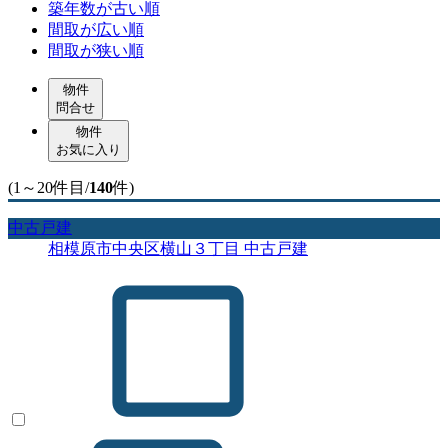
築年数が古い順
間取が広い順
間取が狭い順
物件
問合せ
物件
お気に入り
(1～20件目/
140
件)
中古戸建
相模原市中央区横山３丁目 中古戸建