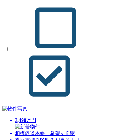
3,490
万円
相模鉄道本線 希望ヶ丘駅
横浜市瀬谷区阿久和東３丁目