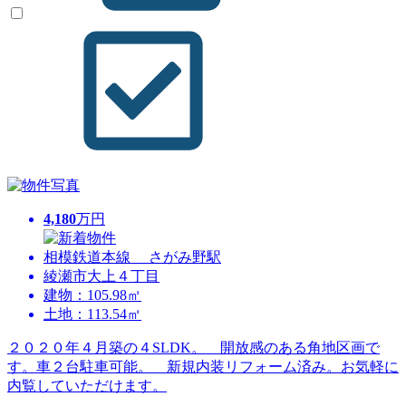
4,180
万円
相模鉄道本線 さがみ野駅
綾瀬市大上４丁目
建物：105.98㎡
土地：113.54㎡
２０２０年４月築の４SLDK。 開放感のある角地区画で
す。車２台駐車可能。 新規内装リフォーム済み。お気軽に
内覧していただけます。