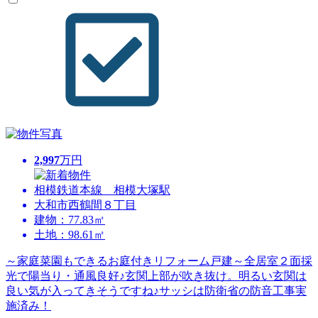
2,997
万円
相模鉄道本線 相模大塚駅
大和市西鶴間８丁目
建物：77.83㎡
土地：98.61㎡
～家庭菜園もできるお庭付きリフォーム戸建～全居室２面採
光で陽当り・通風良好♪玄関上部が吹き抜け。明るい玄関は
良い気が入ってきそうですね♪サッシは防衛省の防音工事実
施済み！