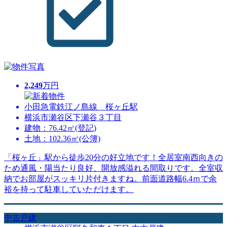
2,249
万円
小田急電鉄江ノ島線 桜ヶ丘駅
横浜市瀬谷区下瀬谷３丁目
建物：76.42㎡(登記)
土地：102.36㎡(公簿)
「桜ヶ丘」駅から徒歩20分の好立地です！全居室南西向きの
ため通風・陽当たり良好、開放感溢れる間取りです。全室収
納でお部屋がスッキリ片付きますね。前面道路幅6.4ｍで余
裕を持って駐車していただけます。
中古戸建