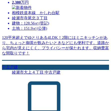
2,380
万円
相模鉄道本線 かしわ台駅
綾瀬市寺尾北３丁目
建物：128.56㎡(登記)
土地：151.9㎡(公簿)
120平米超えでゆとりある4LDK！2階にはミニキッチンがあ
り、ちょっと御茶が飲みたいときなどにも便利です。道路か
ら宅内が見えにくく、プライバシーが保たれます。収納豊富
な間取りです！
中古戸建
綾瀬市大上４丁目 中古戸建