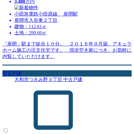
3,480
万円
小田急電鉄小田原線 座間駅
座間市入谷東２丁目
建物：112.61㎡
土地：299.69㎡
「座間」駅まで徒歩１０分。 ２０１６年９月築、アキュラ
ホーム施工の注文住宅です。 現況空き家につき、お気軽に
内覧していただけます。
中古戸建
大和市つきみ野３丁目 中古戸建