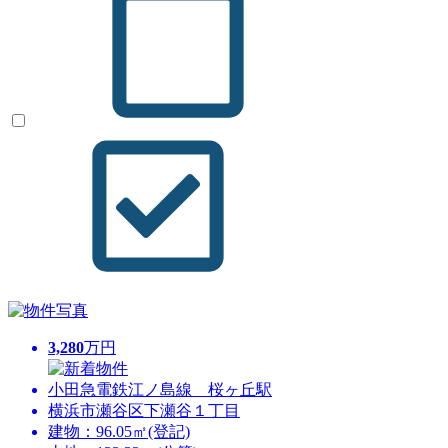
3,280
万円
小田急電鉄江ノ島線 桜ヶ丘駅
横浜市瀬谷区下瀬谷１丁目
建物：96.05㎡(登記)