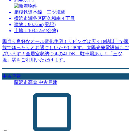
相模鉄道本線 三ツ境駅
横浜市瀬谷区阿久和南４丁目
建物：90.72㎡(登記)
土地：103.22㎡(公簿)
陽当り良好なオール電化住宅！リビングは広々18帖以上で家
族でゆったりとお過ごしいただけます。太陽光発電設備もご
ざいます！全居室収納つきの4LDK。駐車場あり！「三ツ
境」駅をご利用いただけます。
中古戸建
藤沢市高倉 中古戸建