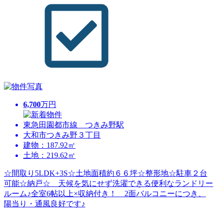
6,700
万円
東急田園都市線 つきみ野駅
大和市つきみ野３丁目
建物：187.92㎡
土地：219.62㎡
☆間取り5LDK+3S☆土地面積約６６坪☆整形地☆駐車２台
可能☆納戸☆ 天候を気にせず洗濯できる便利なランドリー
ルーム♪全室6帖以上×収納付き！ 2面バルコニーにつき、
陽当り・通風良好です♪