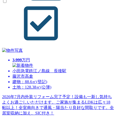
3,999
万円
小田急電鉄江ノ島線 長後駅
藤沢市高倉
建物：88.6㎡(登記)
土地：128.38㎡(公簿)
2026年7月内外装リフォーム完了予定！設備も一新し気持ち
よくお過ごしいただけます。ご家族が集まるLDKは広々18
帖以上！全室南向きで通風・陽当たり良好な間取りです。全
居室収納に加え、SIC付き！