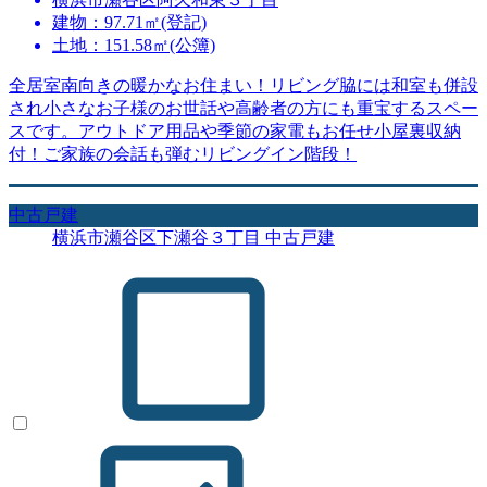
建物：97.71㎡(登記)
土地：151.58㎡(公簿)
全居室南向きの暖かなお住まい！リビング脇には和室も併設
され小さなお子様のお世話や高齢者の方にも重宝するスペー
スです。アウトドア用品や季節の家電もお任せ小屋裏収納
付！ご家族の会話も弾むリビングイン階段！
中古戸建
横浜市瀬谷区下瀬谷３丁目 中古戸建