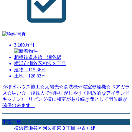
3,180
万円
相模鉄道本線 瀬谷駅
横浜市瀬谷区相沢３丁目
建物：115.36㎡
土地：128.83㎡
☆積水ハウス施工☆太陽光☆食洗機☆浴室乾燥機☆ペアガラ
ス☆納戸☆ 複数人でお料理がしやすく開放的なアイランド
キッチン♪ リビング横に和室があり続き間として開放感が
確保出来ます！
中古戸建
横浜市瀬谷区阿久和東３丁目 中古戸建