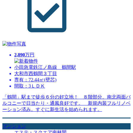
2,890
万円
小田急電鉄江ノ島線 鶴間駅
大和市西鶴間３丁目
専有：72.44㎡(壁芯)
間取：3ＬＤＫ
「鶴間」駅まで徒歩６分の好立地！ ８階部分、南北両面バ
ルコニーで日当たり・通風良好です。 新規内装フルリノベ
ーション済み。すぐに新生活を始められます。
マンション
エステ・スクエア南林間