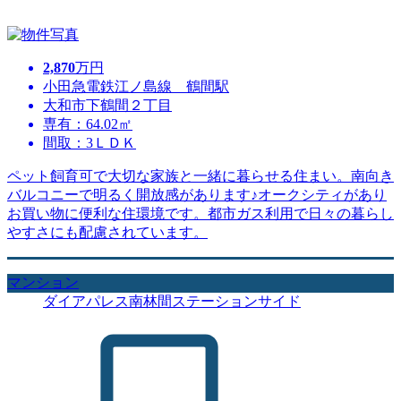
2,870
万円
小田急電鉄江ノ島線 鶴間駅
大和市下鶴間２丁目
専有：64.02㎡
間取：3ＬＤＫ
ペット飼育可で大切な家族と一緒に暮らせる住まい。南向き
バルコニーで明るく開放感があります♪オークシティがあり
お買い物に便利な住環境です。都市ガス利用で日々の暮らし
やすさにも配慮されています。
マンション
ダイアパレス南林間ステーションサイド