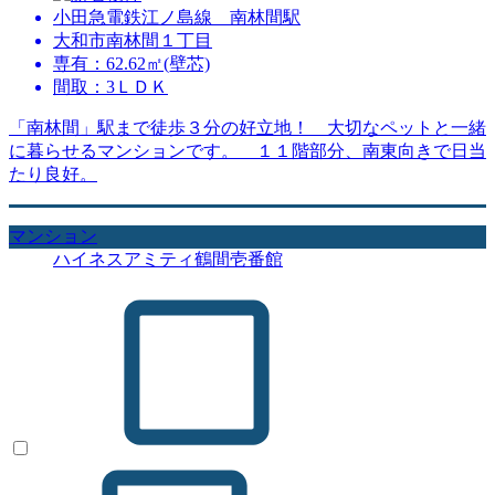
小田急電鉄江ノ島線 南林間駅
大和市南林間１丁目
専有：62.62㎡(壁芯)
間取：3ＬＤＫ
「南林間」駅まで徒歩３分の好立地！ 大切なペットと一緒
に暮らせるマンションです。 １１階部分、南東向きで日当
たり良好。
マンション
ハイネスアミティ鶴間壱番館