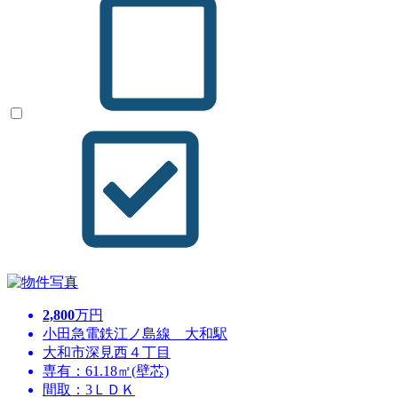
2,800
万円
小田急電鉄江ノ島線 大和駅
大和市深見西４丁目
専有：61.18㎡(壁芯)
間取：3ＬＤＫ