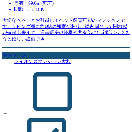
専有：69.6㎡(壁芯)
間取：3ＬＤＫ
大切なペットとお引越し！ペット飼育可能のマンションで
す。リビング横に約6帖の和室があり、続き間として開放感
が確保出来ます。浴室暖房乾燥機や共有部には宅配ボックス
など嬉しい設備つき！
マンション
ライオンズマンション大和