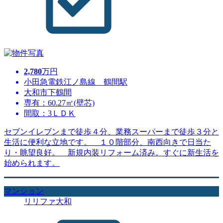
2,780
万円
小田急電鉄江ノ島線 鶴間駅
大和市下鶴間
専有：60.27㎡(壁芯)
間取：3ＬＤＫ
セブンイレブンまで徒歩４分、業務スーパーまで徒歩３分と
生活に便利な立地です。 １０階部分、南西向きで日当た
り・眺望良好。 新規内装リフォーム済み。すぐに新生活を
始められます。
マンション
リリファ大和