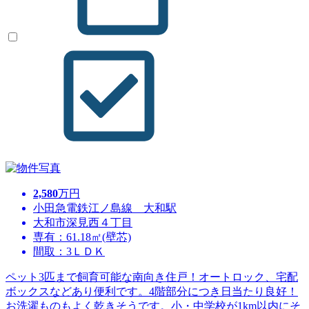
2,580
万円
小田急電鉄江ノ島線 大和駅
大和市深見西４丁目
専有：61.18㎡(壁芯)
間取：3ＬＤＫ
ペット3匹まで飼育可能な南向き住戸！オートロック、宅配
ボックスなどあり便利です。4階部分につき日当たり良好！
お洗濯ものもよく乾きそうです。小・中学校が1km以内にそ