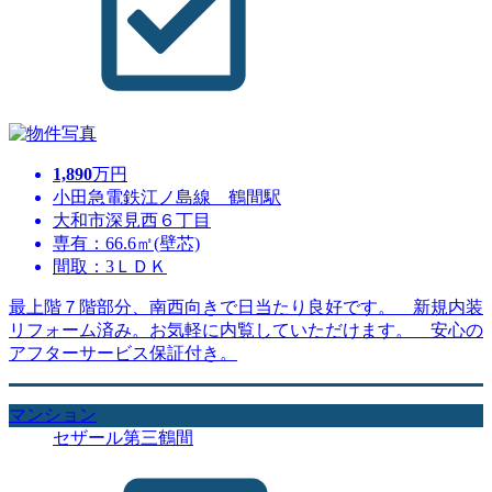
1,890
万円
小田急電鉄江ノ島線 鶴間駅
大和市深見西６丁目
専有：66.6㎡(壁芯)
間取：3ＬＤＫ
最上階７階部分、南西向きで日当たり良好です。 新規内装
リフォーム済み。お気軽に内覧していただけます。 安心の
アフターサービス保証付き。
マンション
セザール第三鶴間