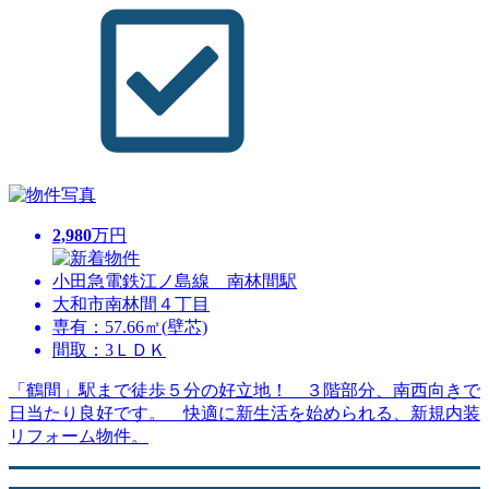
2,980
万円
小田急電鉄江ノ島線 南林間駅
大和市南林間４丁目
専有：57.66㎡(壁芯)
間取：3ＬＤＫ
「鶴間」駅まで徒歩５分の好立地！ ３階部分、南西向きで
日当たり良好です。 快適に新生活を始められる、新規内装
リフォーム物件。