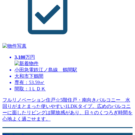
3,180
万円
小田急電鉄江ノ島線 鶴間駅
大和市下鶴間
専有：53.59㎡
間取：1ＬＤＫ
フルリノベーション住戸☆5階住戸・南向きバルコニー 水
回りがまとまった使いやすい1LDKタイプ。広めのバルコニ
ーに面したリビングは開放感があり、日々のくつろぎ時間を
心地よく過ごせます。