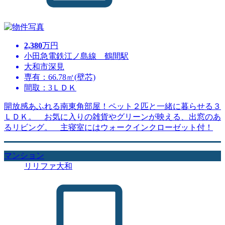
2,380
万円
小田急電鉄江ノ島線 鶴間駅
大和市深見
専有：66.78㎡(壁芯)
間取：3ＬＤＫ
開放感あふれる南東角部屋！ペット２匹と一緒に暮らせる３
ＬＤＫ。 お気に入りの雑貨やグリーンが映える、出窓のあ
るリビング。 主寝室にはウォークインクローゼット付！
マンション
リリファ大和