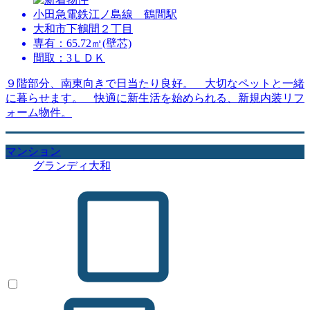
小田急電鉄江ノ島線 鶴間駅
大和市下鶴間２丁目
専有：65.72㎡(壁芯)
間取：3ＬＤＫ
９階部分、南東向きで日当たり良好。 大切なペットと一緒
に暮らせます。 快適に新生活を始められる、新規内装リフ
ォーム物件。
マンション
グランディ大和