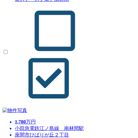
1,780
万円
小田急電鉄江ノ島線 南林間駅
座間市ひばりが丘２丁目