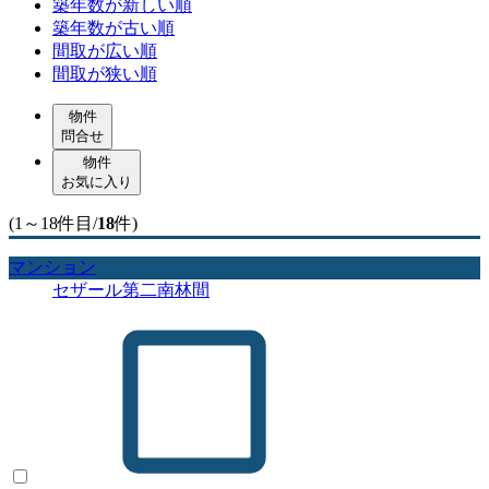
築年数が新しい順
築年数が古い順
間取が広い順
間取が狭い順
物件
問合せ
物件
お気に入り
(1～18件目/
18
件)
マンション
セザール第二南林間