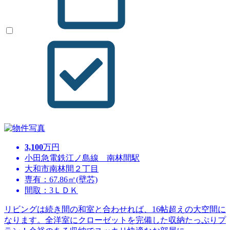
3,100
万円
小田急電鉄江ノ島線 南林間駅
大和市南林間２丁目
専有：67.86㎡(壁芯)
間取：3ＬＤＫ
リビングは続き間の和室と合わせれば、16帖超えの大空間に
なります。全洋室にクローゼットを完備した収納たっぷりプ