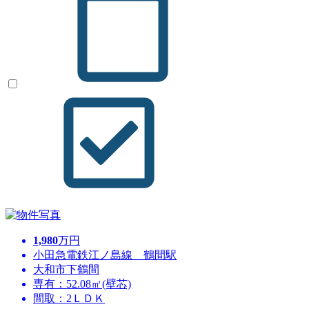
1,980
万円
小田急電鉄江ノ島線 鶴間駅
大和市下鶴間
専有：52.08㎡(壁芯)
間取：2ＬＤＫ