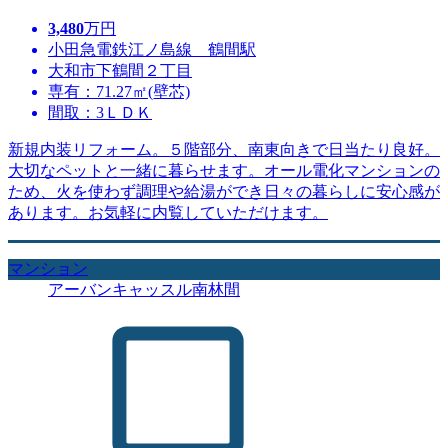
3,480
万円
小田急電鉄江ノ島線 鶴間駅
大和市下鶴間２丁目
専有：71.27㎡(壁芯)
間取：3ＬＤＫ
新規内装リフォーム。５階部分、南東向きで日当たり良好。
大切なペットと一緒に暮らせます。オール電化マンションの
ため、火を使わず調理や給湯ができ日々の暮らしに安心感が
あります。お気軽に内覧していただけます。
マンション
アーバンキャッスル南林間