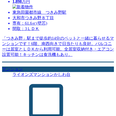
1,898
万円
東急田園都市線 つきみ野駅
大和市つきみ野８丁目
専有：61.6㎡(壁芯)
間取：3ＬＤＫ
「つきみ野」駅まで徒歩約14分のペットと一緒に暮らせるマ
ンションです！6階、南西向きで日当たりも良好。バルコニ
ーは居室とＬＤＫから利用可能。全居室収納付き・エアコン
設置可能！キッチンは食洗機もあり。
マンション
ライオンズマンションかしわ台