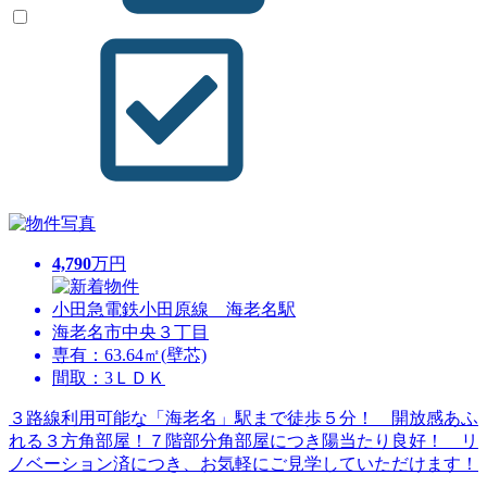
4,790
万円
小田急電鉄小田原線 海老名駅
海老名市中央３丁目
専有：63.64㎡(壁芯)
間取：3ＬＤＫ
３路線利用可能な「海老名」駅まで徒歩５分！ 開放感あふ
れる３方角部屋！７階部分角部屋につき陽当たり良好！ リ
ノベーション済につき、お気軽にご見学していただけます！