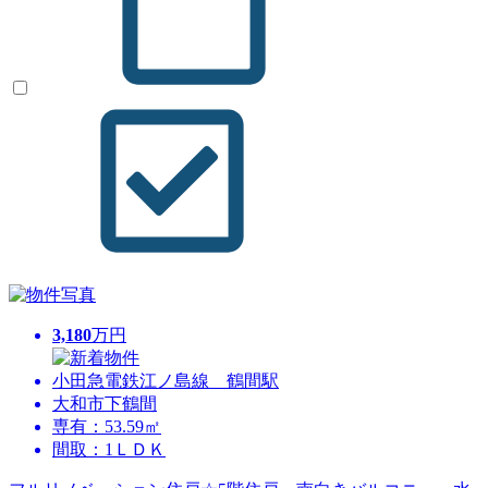
3,180
万円
小田急電鉄江ノ島線 鶴間駅
大和市下鶴間
専有：53.59㎡
間取：1ＬＤＫ