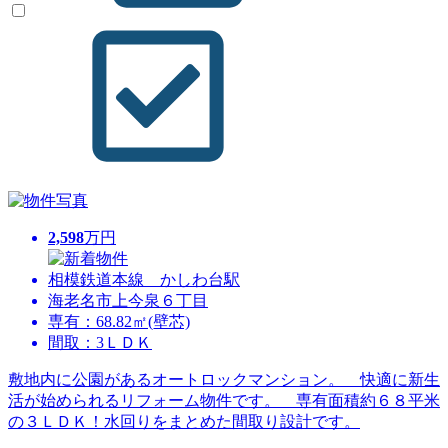
2,598
万円
相模鉄道本線 かしわ台駅
海老名市上今泉６丁目
専有：68.82㎡(壁芯)
間取：3ＬＤＫ
敷地内に公園があるオートロックマンション。 快適に新生
活が始められるリフォーム物件です。 専有面積約６８平米
の３ＬＤＫ！水回りをまとめた間取り設計です。