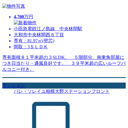
4,700
万円
小田急電鉄江ノ島線 中央林間駅
大和市中央林間西６丁目
専有：81.97㎡(壁芯)
間取：3ＳＬＤＫ
専有面積８１平米超の３SLDK。 ５階部分、南東角部屋に
つき日当たり・通風良好です。 ３９平米超の広いルーフバ
ルコニー付き。
マンション
パレ・ソレイユ相模大野ステーションフロント