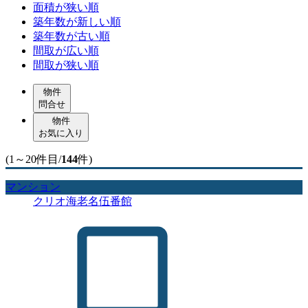
面積が狭い順
築年数が新しい順
築年数が古い順
間取が広い順
間取が狭い順
物件
問合せ
物件
お気に入り
(1～20件目/
144
件)
マンション
クリオ海老名伍番館