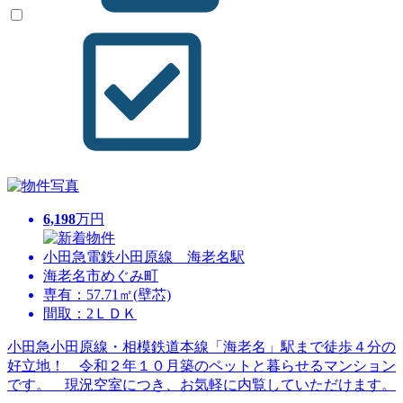
6,198
万円
小田急電鉄小田原線 海老名駅
海老名市めぐみ町
専有：57.71㎡(壁芯)
間取：2ＬＤＫ
小田急小田原線・相模鉄道本線「海老名」駅まで徒歩４分の
好立地！ 令和２年１０月築のペットと暮らせるマンション
です。 現況空室につき、お気軽に内覧していただけます。