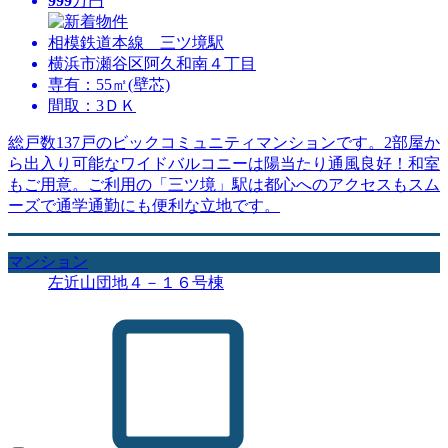
999
万円
相模鉄道本線 三ツ境駅
横浜市瀬谷区阿久和南４丁目
専有：55㎡(壁芯)
間取：3ＤＫ
総戸数137戸のビックコミュニティマンションです。2部屋か
ら出入り可能なワイドバルコニーは陽当たり通風良好！和室
もご用意。ご利用の「三ツ境」駅は都心へのアクセスもスム
ーズで通学通勤にも便利な立地です。
マンション
左近山団地４－１６号棟