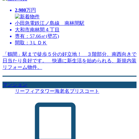
2,980
万円
小田急電鉄江ノ島線 南林間駅
大和市南林間４丁目
専有：57.66㎡(壁芯)
間取：3ＬＤＫ
「鶴間」駅まで徒歩５分の好立地！ ３階部分、南西向きで
日当たり良好です。 快適に新生活を始められる、新規内装
リフォーム物件。
マンション
リーフィアタワー海老名ブリスコート