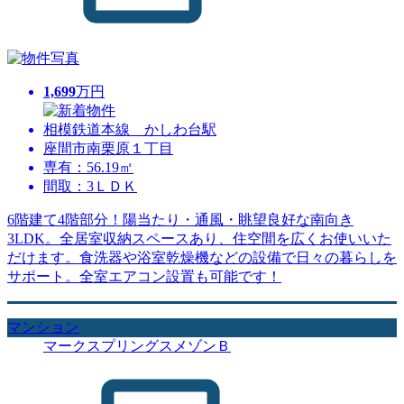
1,699
万円
相模鉄道本線 かしわ台駅
座間市南栗原１丁目
専有：56.19㎡
間取：3ＬＤＫ
6階建て4階部分！陽当たり・通風・眺望良好な南向き
3LDK。全居室収納スペースあり、住空間を広くお使いいた
だけます。食洗器や浴室乾燥機などの設備で日々の暮らしを
サポート。全室エアコン設置も可能です！
マンション
マークスプリングスメゾンＢ