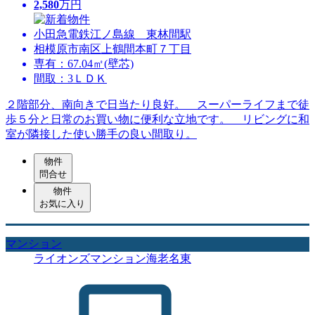
2,580
万円
小田急電鉄江ノ島線 東林間駅
相模原市南区上鶴間本町７丁目
専有：67.04㎡(壁芯)
間取：3ＬＤＫ
２階部分、南向きで日当たり良好。 スーパーライフまで徒
歩５分と日常のお買い物に便利な立地です。 リビングに和
室が隣接した使い勝手の良い間取り。
物件
問合せ
物件
お気に入り
マンション
ライオンズマンション海老名東