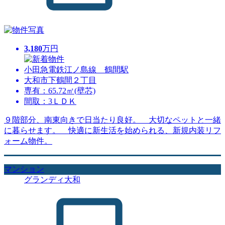
3,180
万円
小田急電鉄江ノ島線 鶴間駅
大和市下鶴間２丁目
専有：65.72㎡(壁芯)
間取：3ＬＤＫ
９階部分、南東向きで日当たり良好。 大切なペットと一緒
に暮らせます。 快適に新生活を始められる、新規内装リフ
ォーム物件。
マンション
グランディ大和