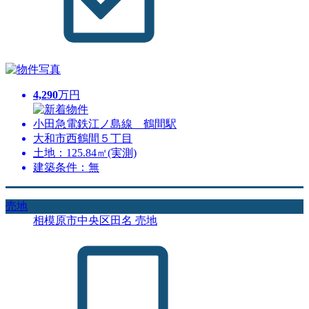
4,290
万円
小田急電鉄江ノ島線 鶴間駅
大和市西鶴間５丁目
土地：125.84㎡(実測)
建築条件：無
売地
相模原市中央区田名 売地