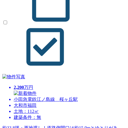
2,200
万円
小田急電鉄江ノ島線 桜ヶ丘駅
大和市福田
土地：112㎡
建築条件：無
約33.8坪・更地渡し！道路側間口は約15.9mとゆとりがあ