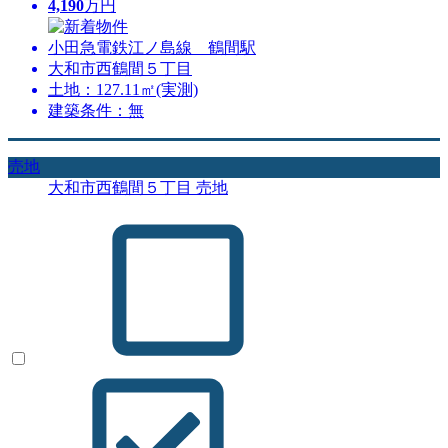
4,190
万円
小田急電鉄江ノ島線 鶴間駅
大和市西鶴間５丁目
土地：127.11㎡(実測)
建築条件：無
売地
大和市西鶴間５丁目 売地