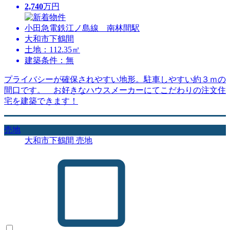
2,740
万円
小田急電鉄江ノ島線 南林間駅
大和市下鶴間
土地：112.35㎡
建築条件：無
プライバシーが確保されやすい地形。駐車しやすい約３ｍの
間口です。 お好きなハウスメーカーにてこだわりの注文住
宅を建築できます！
売地
大和市下鶴間 売地