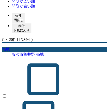
間取が広い順
間取が狭い順
物件
問合せ
物件
お気に入り
(1～20件目/
286
件)
売地
藤沢市亀井野 売地