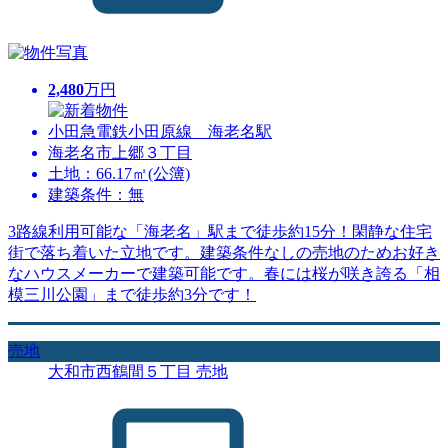
2,480
万円
小田急電鉄小田原線 海老名駅
海老名市上郷３丁目
土地：66.17㎡(公簿)
建築条件：無
3路線利用可能な「海老名」駅まで徒歩約15分！閑静な住宅
街で落ち着いた立地です。建築条件なしの売地のためお好き
なハウスメーカーで建築可能です。春には桜が咲き誇る「相
模三川公園」まで徒歩約3分です！
売地
大和市西鶴間５丁目 売地