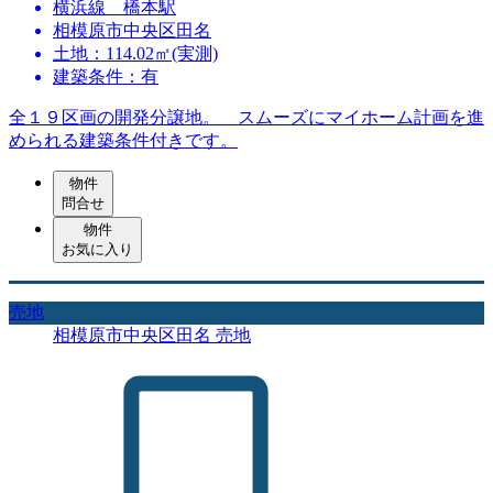
横浜線 橋本駅
相模原市中央区田名
土地：114.02㎡(実測)
建築条件：有
全１９区画の開発分譲地。 スムーズにマイホーム計画を進
められる建築条件付きです。
物件
問合せ
物件
お気に入り
売地
相模原市中央区田名 売地