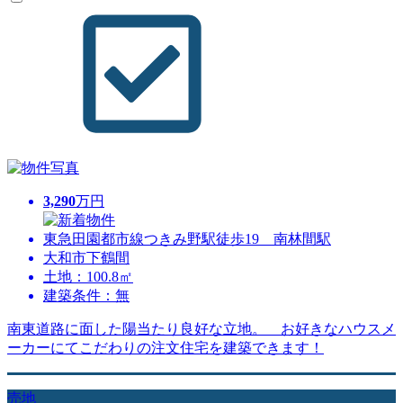
3,290
万円
東急田園都市線つきみ野駅徒歩19 南林間駅
大和市下鶴間
土地：100.8㎡
建築条件：無
南東道路に面した陽当たり良好な立地。 お好きなハウスメ
ーカーにてこだわりの注文住宅を建築できます！
売地