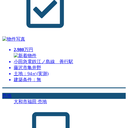
2,980
万円
小田急電鉄江ノ島線 善行駅
藤沢市亀井野
土地：94㎡(実測)
建築条件：無
売地
大和市福田 売地