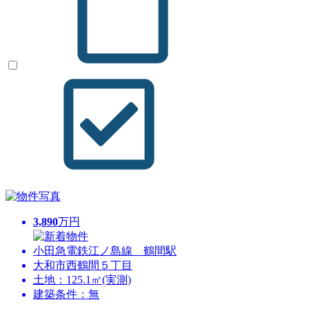
3,890
万円
小田急電鉄江ノ島線 鶴間駅
大和市西鶴間５丁目
土地：125.1㎡(実測)
建築条件：無