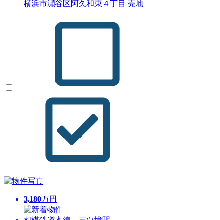
横浜市瀬谷区阿久和東４丁目 売地
3,180
万円
相模鉄道本線 三ツ境駅