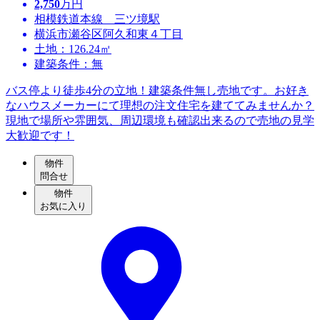
2,750
万円
相模鉄道本線 三ツ境駅
横浜市瀬谷区阿久和東４丁目
土地：126.24㎡
建築条件：無
バス停より徒歩4分の立地！建築条件無し売地です。お好き
なハウスメーカーにて理想の注文住宅を建ててみませんか？
現地で場所や雰囲気、周辺環境も確認出来るので売地の見学
大歓迎です！
物件
問合せ
物件
お気に入り