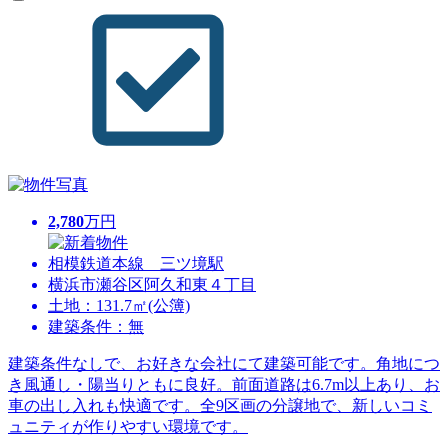
2,780
万円
相模鉄道本線 三ツ境駅
横浜市瀬谷区阿久和東４丁目
土地：131.7㎡(公簿)
建築条件：無
建築条件なしで、お好きな会社にて建築可能です。角地につ
き風通し・陽当りともに良好。前面道路は6.7m以上あり、お
車の出し入れも快適です。全9区画の分譲地で、新しいコミ
ュニティが作りやすい環境です。