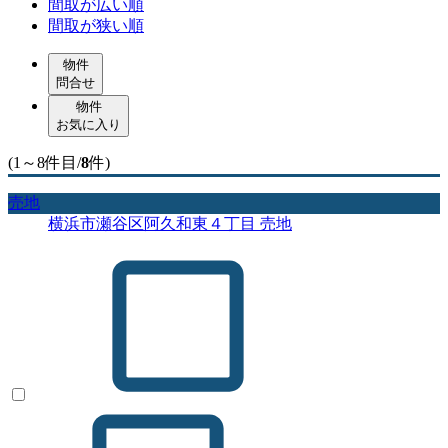
間取が広い順
間取が狭い順
物件
問合せ
物件
お気に入り
(1～8件目/
8
件)
売地
横浜市瀬谷区阿久和東４丁目 売地